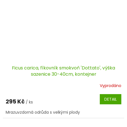
Ficus carica, fíkovník smokvoň 'Dottato', výška
sazenice 30-40cm, kontejner
Vyprodáno
DETAIL
295 Kč
/ ks
Mrazuvzdorná odrůda s velkými plody