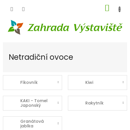
Přejít
NÁKUP
na
obsah
KOŠÍK
Netradiční ovoce
Fíkovník
Kiwi
KAKI - Tomel
Rakytník
Japonský
Granátová
jablka