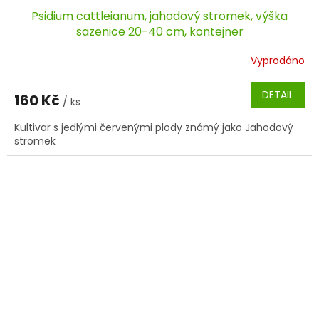
Psidium cattleianum, jahodový stromek, výška
sazenice 20-40 cm, kontejner
Vyprodáno
DETAIL
160 Kč
/ ks
Kultivar s jedlými červenými plody známý jako Jahodový
stromek