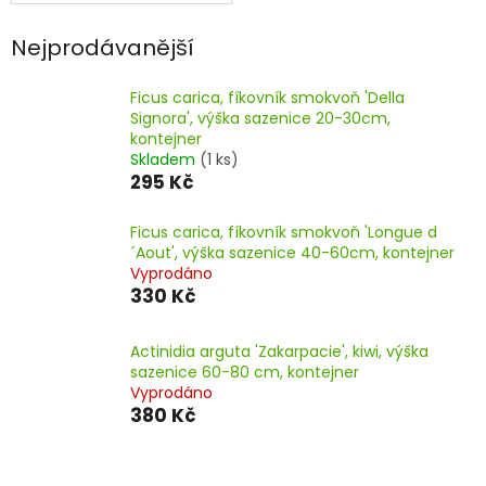
Nejprodávanější
Ficus carica, fíkovník smokvoň 'Della
Signora', výška sazenice 20-30cm,
kontejner
Skladem
(1 ks)
295 Kč
Ficus carica, fíkovník smokvoň 'Longue d
´Aout', výška sazenice 40-60cm, kontejner
Vyprodáno
330 Kč
Actinidia arguta 'Zakarpacie', kiwi, výška
sazenice 60-80 cm, kontejner
Vyprodáno
380 Kč