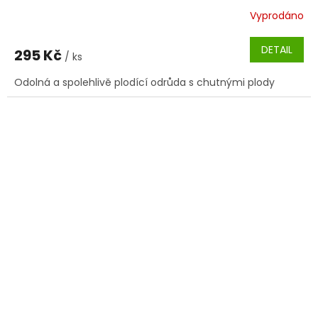
Vyprodáno
DETAIL
295 Kč
/ ks
Odolná a spolehlivě plodící odrůda s chutnými plody