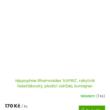
Hippophae Rhamnoides 'KAPRIZ', rakytník
řešetlákovitý, plodící odrůda, kontejner
Skladem
(1 ks)
170 Kč
/ ks