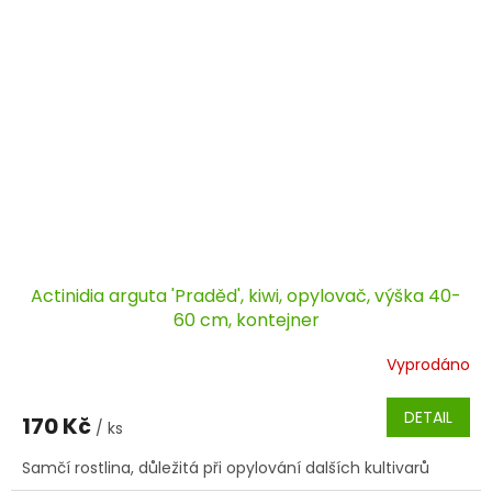
Actinidia arguta 'Praděd', kiwi, opylovač, výška 40-
60 cm, kontejner
Vyprodáno
DETAIL
170 Kč
/ ks
Samčí rostlina, důležitá při opylování dalších kultivarů