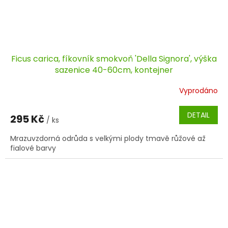
Ficus carica, fíkovník smokvoň 'Della Signora', výška
sazenice 40-60cm, kontejner
Vyprodáno
DETAIL
295 Kč
/ ks
Mrazuvzdorná odrůda s velkými plody tmavě růžové až
fialové barvy