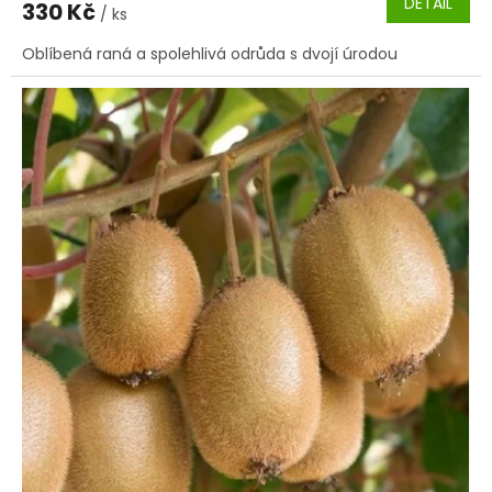
DETAIL
330 Kč
/ ks
Oblíbená raná a spolehlivá odrůda s dvojí úrodou