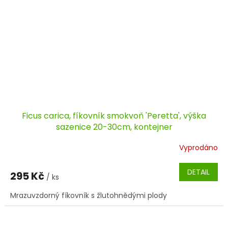
Ficus carica, fíkovník smokvoň 'Peretta', výška
sazenice 20-30cm, kontejner
Vyprodáno
DETAIL
295 Kč
/ ks
Mrazuvzdorný fíkovník s žlutohnědými plody