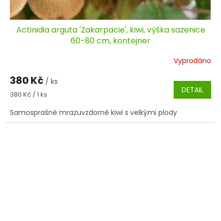
Actinidia arguta 'Zakarpacie', kiwi, výška sazenice
60-80 cm, kontejner
Vyprodáno
380 Kč
/ ks
DETAIL
Měrná
380 Kč / 1 ks
cena:
Samosprašné mrazuvzdorné kiwi s velkými plody