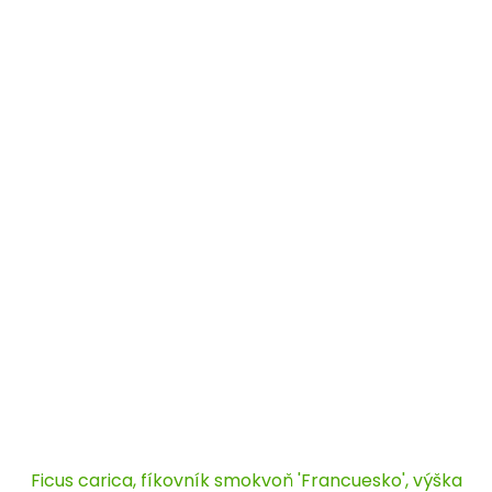
Ficus carica, fíkovník smokvoň 'Francuesko', výška