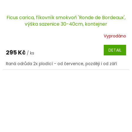
Ficus carica, fíkovník smokvoň 'Ronde de Bordeaux',
výška sazenice 30-40cm, kontejner
Vyprodáno
DETAIL
295 Kč
/ ks
Raná odrůda 2x plodící - od července, později i od září