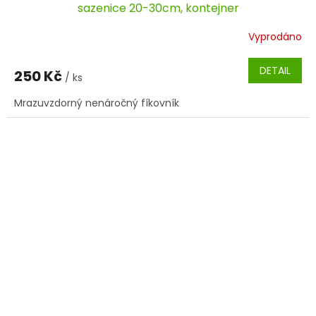
sazenice 20-30cm, kontejner
Vyprodáno
DETAIL
250 Kč
/ ks
Mrazuvzdorný nenáročný fíkovník