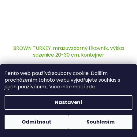
BROWN TURKEY, mrazuvzdorný fíkovník, výška
sazenice 20-30 cm, kontejner
Skladem
(2 ks)
Tento web používá soubory cookie. Dalším
procházením tohoto webu vyjadřujete souhlas s
Do košíku
280 Kč
/ ks
jejich používáním.. Více informací
zde
.
Mrazuvzdorný fíkovník vhodný pro pěstování v teplejších
Nastavení
oblastech
Odmítnout
Souhlasím