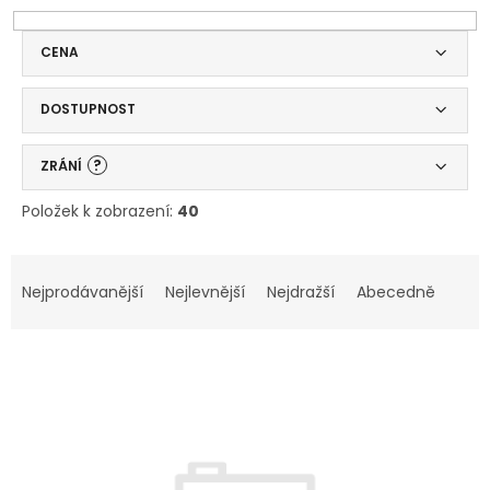
CENA
DOSTUPNOST
?
ZRÁNÍ
Položek k zobrazení:
40
V
Ř
ý
a
Nejprodávanější
Nejlevnější
Nejdražší
Abecedně
p
z
i
e
s
n
p
í
r
p
o
r
d
o
u
d