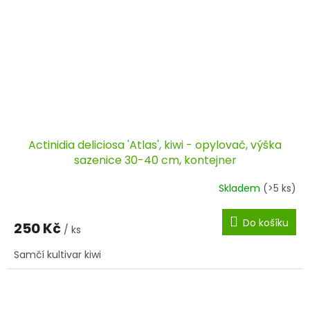
Actinidia deliciosa 'Atlas', kiwi - opylovač, výška
sazenice 30-40 cm, kontejner
Skladem
(>5 ks)
Do košíku
250 Kč
/ ks
Samčí kultivar kiwi