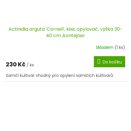
Actinidia arguta 'Cornell', kiwi, opylovač, výška 30-
40 cm ,kontejner
Skladem
(1 ks)
Do košíku
230 Kč
/ ks
Samčí kultivar vhodný pro opylení samičích kultivarů