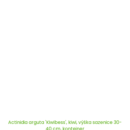
Actinidia arguta 'Kiwibess', kiwi, výška sazenice 30-
40 cm, kontejner