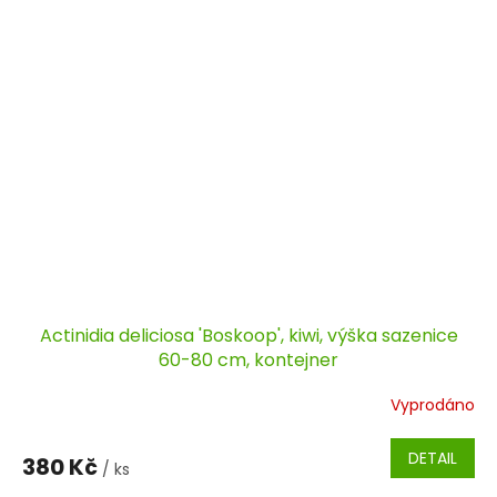
Actinidia deliciosa 'Boskoop', kiwi, výška sazenice
60-80 cm, kontejner
Vyprodáno
DETAIL
380 Kč
/ ks