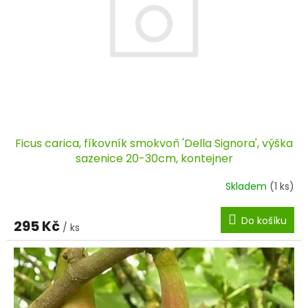
k
u
t
k
ů
t
ů
Ficus carica, fíkovník smokvoň 'Della Signora', výška
sazenice 20-30cm, kontejner
Skladem
(1 ks)
Do košíku
295 Kč
/ ks