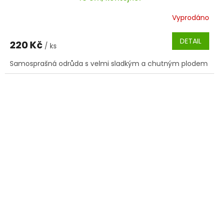
Vyprodáno
DETAIL
220 Kč
/ ks
Samosprašná odrůda s velmi sladkým a chutným plodem