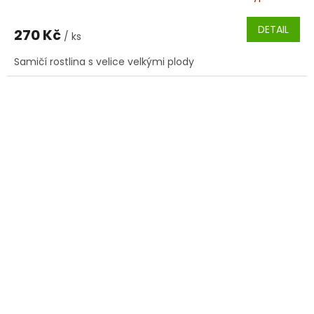
DETAIL
270 Kč
/ ks
Samičí rostlina s velice velkými plody