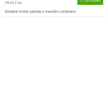
Do košíku
Měrná
170 Kč / 1 ks
cena:
Středně trnitá odrůda s menším vzrůstem