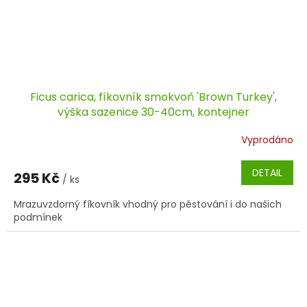
Ficus carica, fíkovník smokvoň 'Brown Turkey',
výška sazenice 30-40cm, kontejner
Vyprodáno
DETAIL
295 Kč
/ ks
Mrazuvzdorný fíkovník vhodný pro pěstování i do našich
podmínek