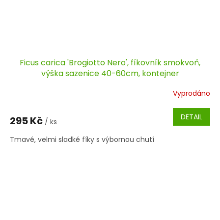
Ficus carica 'Brogiotto Nero', fíkovník smokvoň,
výška sazenice 40-60cm, kontejner
Vyprodáno
DETAIL
295 Kč
/ ks
Tmavé, velmi sladké fíky s výbornou chutí