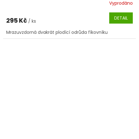
Vyprodáno
DETAIL
295 Kč
/ ks
Mrazuvzdorná dvakrát plodící odrůda fíkovníku