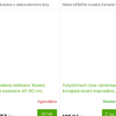
 travina s dekorativními listy
Nízká stříbřitě modrá trsnatá 
deria selloana 'Rosea',
Polystichum tsus-simense
a sazenice 40-60 cm,
korejská skalní kapradina ,
ejner
kontejner
Vyprodáno
Sklad
DETAIL
Do 
 Kč