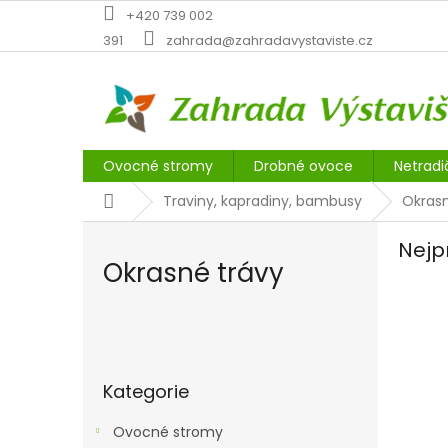
Přejít
+420 739 002
na
391
zahrada@zahradavystaviste.cz
obsah
Ovocné stromy
Drobné ovoce
Netradi
Domů
Traviny, kapradiny, bambusy
Okrasn
Nejp
Okrasné trávy
P
o
Přeskočit
s
Kategorie
kategorie
t
r
Ovocné stromy
a