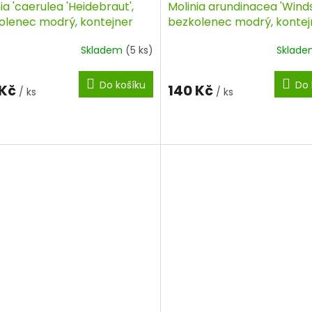
ia 'caerulea 'Heidebraut',
Molinia arundinacea 'Windsp
olenec modrý, kontejner
bezkolenec modrý, kontej
Skladem
(5 ks)
Sklad
Do košíku
Do 
 Kč
140 Kč
/ ks
/ ks