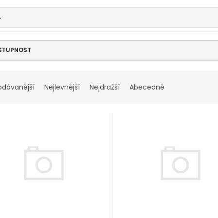
A
STUPNOST
odávanější
Nejlevnější
Nejdražší
Abecedně