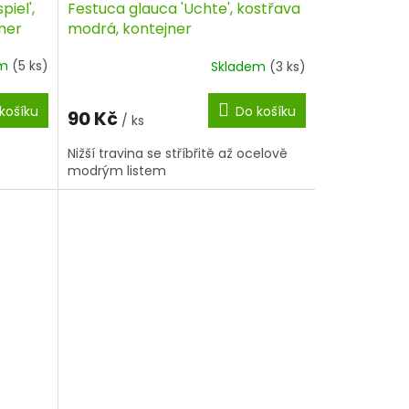
iel',
Festuca glauca 'Uchte', kostřava
ner
modrá, kontejner
em
(5 ks)
Skladem
(3 ks)
košíku
Do košíku
90 Kč
/ ks
Nižší travina se stříbřitě až ocelově
modrým listem