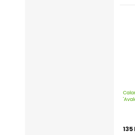
Cala
'Aval
kont
135