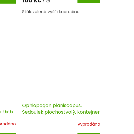
105 Kč
/ ks
Stálezelená vyšší kapradina
Ophiopogon planiscapus,
r 9x9x
Sedoulek plochostvolý, kontejner
prodáno
Vyprodáno