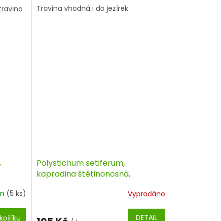
Travina vhodná i do jezírek
travina
,
Polystichum setiferum,
kapradina štětinonosná,
kontejner
em
(5 ks)
Vyprodáno
DETAIL
košíku