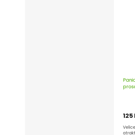
Pani
proso
125
Velic
atrak