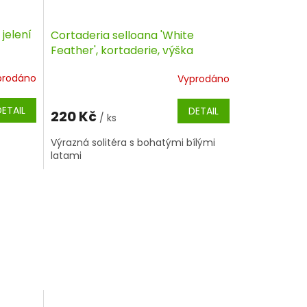
jelení
Cortaderia selloana 'White
Feather', kortaderie, výška
sazenice 40-60 cm, kontejner
prodáno
Vyprodáno
DETAIL
DETAIL
220 Kč
/ ks
Výrazná solitéra s bohatými bílými
latami