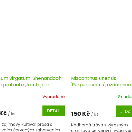
cum virgatum 'Shenandoah',
Miscanthus sinensis
 prutnaté , kontejner
'Purpurascens', ozdobnice
čínská, kontejner
Vyprodáno
Sklad
DETAIL
Do 
 Kč
150 Kč
/ ks
/ ks
e zajímavý kultivar prosa s
Nádherná tráva s výrazným
tivním červeným zabarvením
oranžovo‑červeným vybarv