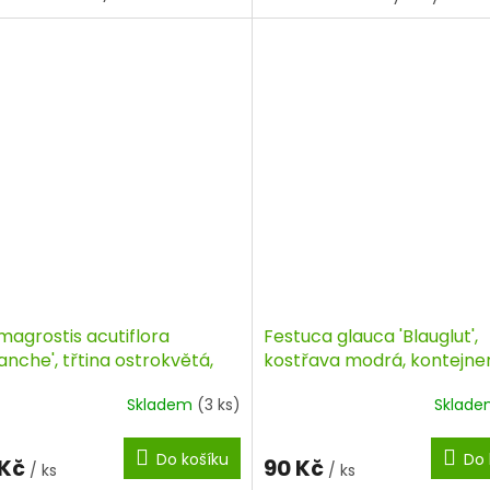
magrostis acutiflora
Festuca glauca 'Blauglut',
anche', třtina ostrokvětá,
kostřava modrá, kontejne
ejner
Skladem
(3 ks)
Sklad
Do košíku
Do 
 Kč
90 Kč
/ ks
/ ks