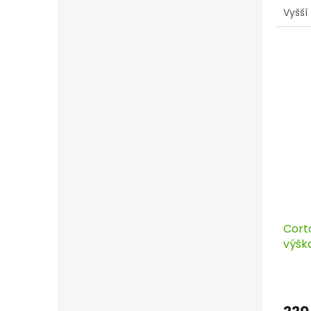
Vyšší
Corta
výšk
kont
220