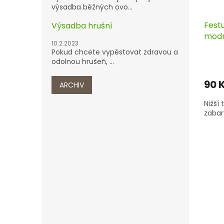
výsadba běžných ovo...
Festu
Výsadba hrušní
modr
10.2.2023
Pokud chcete vypěstovat zdravou a
odolnou hrušeň, ...
90 
ARCHIV
Nižší
zaba