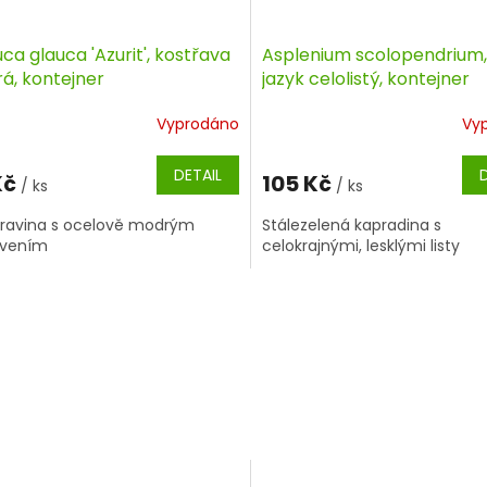
ca glauca 'Azurit', kostřava
Asplenium scolopendrium, 
á, kontejner
jazyk celolistý, kontejner
Vyprodáno
Vy
DETAIL
Kč
105 Kč
/ ks
/ ks
 travina s ocelově modrým
Stálezelená kapradina s
rvením
celokrajnými, lesklými listy