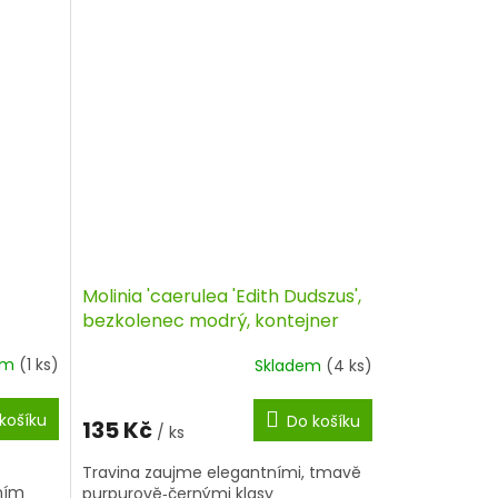
Molinia 'caerulea 'Edith Dudszus',
bezkolenec modrý, kontejner
em
(1 ks)
Skladem
(4 ks)
košíku
Do košíku
135 Kč
/ ks
Travina zaujme elegantními, tmavě
ením
purpurově‑černými klasy