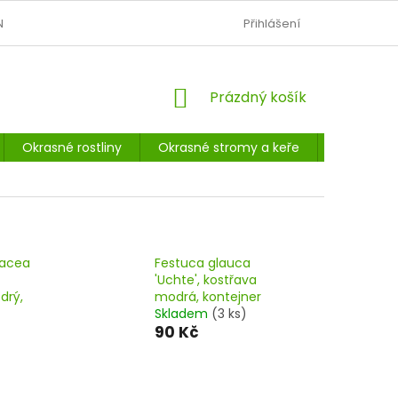
N
OBCHODNÍ PODMÍNKY
PODMÍNKY OCHRANY OSOBNÍCH Ú
Přihlášení
NÁKUPNÍ
Prázdný košík
KOŠÍK
Okrasné rostliny
Okrasné stromy a keře
Listnaté 
nacea
Festuca glauca
'Uchte', kostřava
drý,
modrá, kontejner
Skladem
(3 ks)
90 Kč