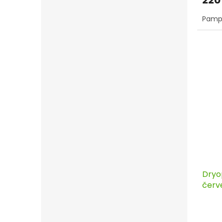
Pampo
Dryo
červ
9x9