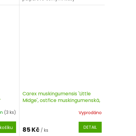
Carex muskingumensis 'Little
r
Midge', ostřice muskingumenská,
kontejner
em
(3 ks)
Vyprodáno
DETAIL
košíku
85 Kč
/ ks