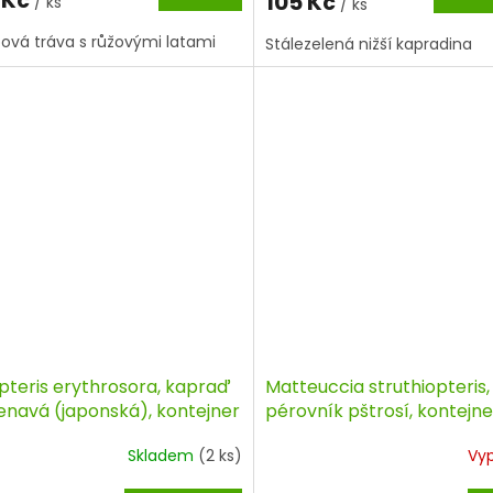
105 Kč
/ ks
/ ks
vá tráva s růžovými latami
Stálezelená nižší kapradina
pteris erythrosora, kapraď
Matteuccia struthiopteris,
enavá (japonská), kontejner
pérovník pštrosí, kontejne
Skladem
(2 ks)
Vy