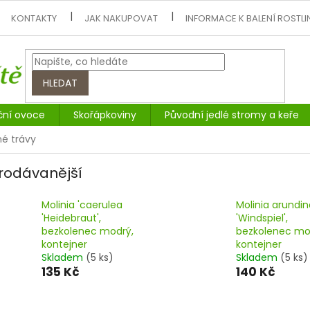
KONTAKTY
JAK NAKUPOVAT
INFORMACE K BALENÍ ROSTLI
HLEDAT
ční ovoce
Skořápkoviny
Původní jedlé stromy a keře
é trávy
rodávanější
Molinia 'caerulea
Molinia arundi
'Heidebraut',
'Windspiel',
bezkolenec modrý,
bezkolenec mo
kontejner
kontejner
Skladem
(5 ks)
Skladem
(5 ks)
135 Kč
140 Kč