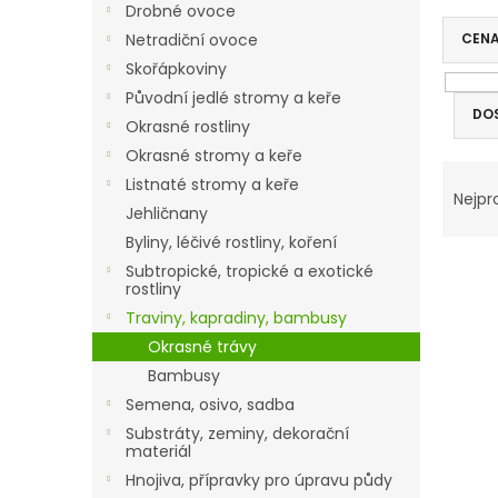
Drobné ovoce
n
Netradiční ovoce
CEN
n
í
Skořápkoviny
p
Původní jedlé stromy a keře
a
DO
Okrasné rostliny
n
Okrasné stromy a keře
e
V
Ř
Listnaté stromy a keře
l
ý
a
Nejpr
Jehličnany
p
z
i
e
Byliny, léčivé rostliny, koření
s
n
Subtropické, tropické a exotické
rostliny
p
í
r
p
Traviny, kapradiny, bambusy
o
r
Okrasné trávy
d
o
Bambusy
u
d
Semena, osivo, sadba
k
u
Substráty, zeminy, dekorační
t
k
materiál
ů
t
Hnojiva, přípravky pro úpravu půdy
ů