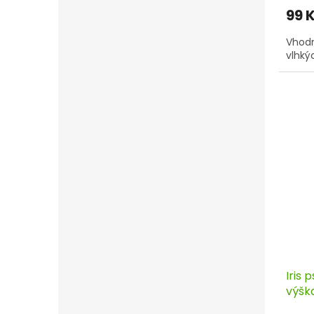
99 
Vhodn
vlhký
Iris 
výšk