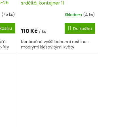
15-25
srdčitá, kontejner 1l
m
(>5 ks)
Skladem
(4 ks)
košíku
Do košíku
110 Kč
/ ks
kými
Nenáročná vyšší bahenní rostlina s
květy
modrými klasovitými květy