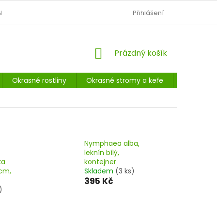
N
OBCHODNÍ PODMÍNKY
PODMÍNKY OCHRANY OSOBNÍCH Ú
Přihlášení
NÁKUPNÍ
Prázdný košík
KOŠÍK
Okrasné rostliny
Okrasné stromy a keře
Listnaté 
Nymphaea alba,
leknín bílý,
ka
kontejner
 cm,
Skladem
(3 ks)
395 Kč
)