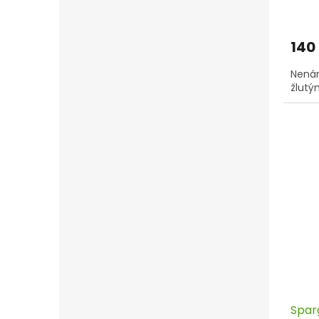
140
Nenár
žlutý
Spar