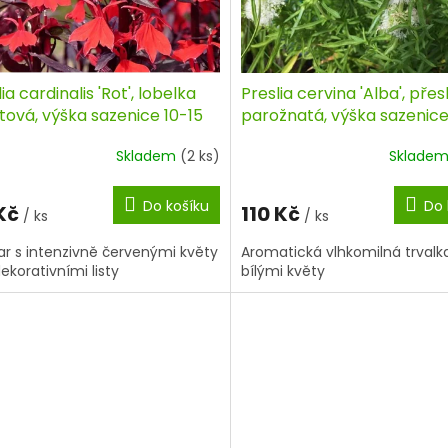
ia cardinalis 'Rot', lobelka
Preslia cervina 'Alba', přesl
tová, výška sazenice 10-15
parožnatá, výška sazenice
kontejner
cm, kontejner
Skladem
(2 ks)
Sklade
Do košíku
Do 
 Kč
110 Kč
/ ks
/ ks
var s intenzivně červenými květy
Aromatická vlhkomilná trvalk
dekorativními listy
bílými květy