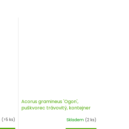
Acorus gramineus 'Ogon',
puškvorec trávovitý, kontejner
m
(>5 ks)
Skladem
(2 ks)