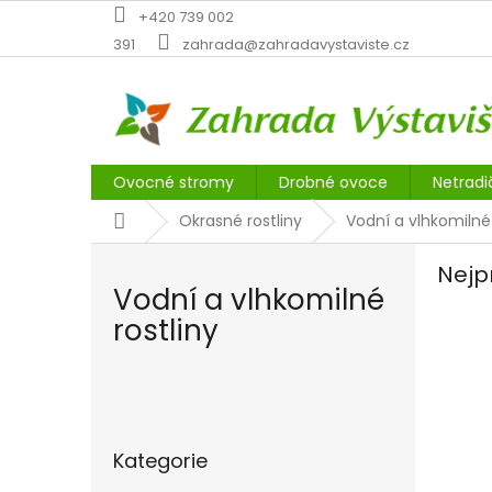
Přejít
+420 739 002
na
391
zahrada@zahradavystaviste.cz
obsah
Ovocné stromy
Drobné ovoce
Netradi
Domů
Okrasné rostliny
Vodní a vlhkomilné 
Nejp
Vodní a vlhkomilné
rostliny
P
o
Přeskočit
s
Kategorie
kategorie
t