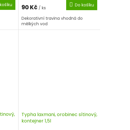
košíku
Do košíku
90 Kč
/ ks
Dekorativní travina vhodná do
mělkých vod
tinový,
Typha laxmani, orobinec sítinový,
kontejner 1,5l