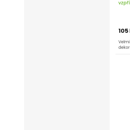
vzpří
105
Velmi
dekor