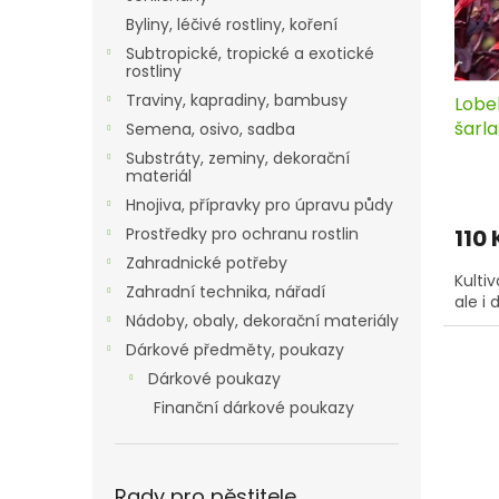
ů
Byliny, léčivé rostliny, koření
Subtropické, tropické a exotické
rostliny
Traviny, kapradiny, bambusy
Lobel
šarla
Semena, osivo, sadba
cm, 
Substráty, zeminy, dekorační
materiál
Hnojiva, přípravky pro úpravu půdy
110
Prostředky pro ochranu rostlin
Zahradnické potřeby
Kulti
Zahradní technika, nářadí
ale i 
Nádoby, obaly, dekorační materiály
Dárkové předměty, poukazy
Dárkové poukazy
Finanční dárkové poukazy
Rady pro pěstitele