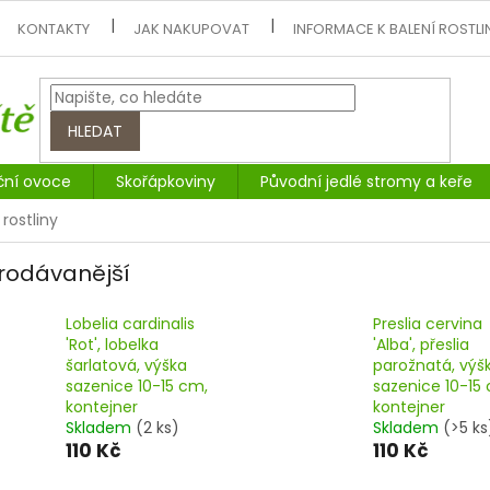
KONTAKTY
JAK NAKUPOVAT
INFORMACE K BALENÍ ROSTLI
HLEDAT
ční ovoce
Skořápkoviny
Původní jedlé stromy a keře
rostliny
rodávanější
Lobelia cardinalis
Preslia cervina
'Rot', lobelka
'Alba', přeslia
šarlatová, výška
parožnatá, výš
sazenice 10-15 cm,
sazenice 10-15
kontejner
kontejner
Skladem
(2 ks)
Skladem
(>5 ks
110 Kč
110 Kč