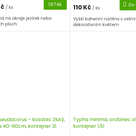
DETAIL
Do 
Kč
110 Kč
/ ks
/ ks
á na okraje jezírek nebo
Vyšší bahenní rostlina s velmi
ch ploch
dekorativním květem
pseudacorus – kosatec žlutý,
Typha minima, orobinec sí
a 40-60cm, kontejner 3l
kontejner 1,5l