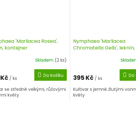
haea 'Marliacea Rosea',
Nymphaea 'Marliacea
n, kontejner
Chromatella Gelb', leknín,
kontejner
Skladem
(2 ks)
Sklad
Do košíku
Do 
 Kč
395 Kč
/ ks
/ ks
var se středně velkými, růžovými
Kultivar s jemně žlutými von
mi květy
květy