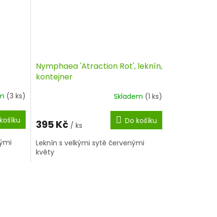
Nymphaea 'Atraction Rot', leknín,
kontejner
em
(3 ks)
Skladem
(1 ks)
košíku
Do košíku
395 Kč
/ ks
nými
Leknín s velkými sytě červenými
květy