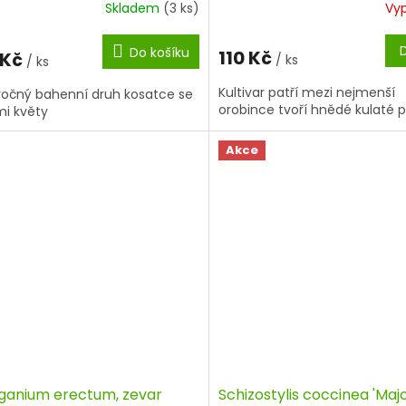
Skladem
(3 ks)
Vy
Do košíku
110 Kč
 Kč
/ ks
/ ks
Kultivar patří mezi nejmenší
očný bahenní druh kosatce se
orobince tvoří hnědé kulaté p
mi květy
Akce
ganium erectum, zevar
Schizostylis coccinea 'Majo