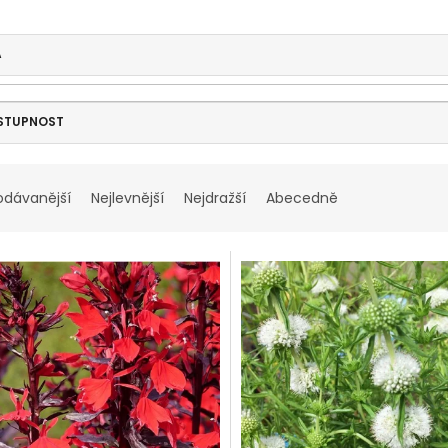
A
STUPNOST
odávanější
Nejlevnější
Nejdražší
Abecedně