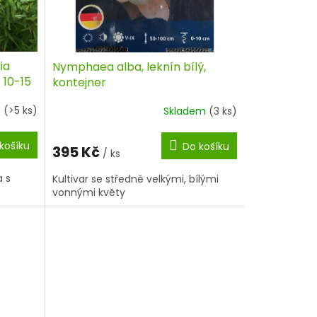
ia
Nymphaea alba, leknín bílý,
 10-15
kontejner
m
(>5 ks)
Skladem
(3 ks)
košíku
Do košíku
395 Kč
/ ks
a s
Kultivar se středně velkými, bílými
vonnými květy