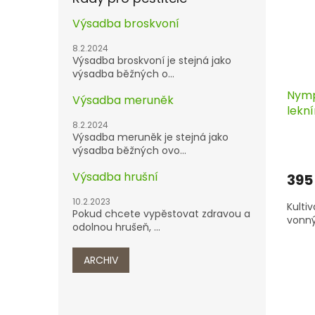
Výsadba broskvoní
8.2.2024
Výsadba broskvoní je stejná jako
výsadba běžných o...
Nymp
Výsadba meruněk
lekní
8.2.2024
Výsadba meruněk je stejná jako
výsadba běžných ovo...
Výsadba hrušní
395
10.2.2023
Kulti
Pokud chcete vypěstovat zdravou a
vonný
odolnou hrušeň, ...
ARCHIV