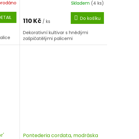
prodáno
Skladem
(4 ks)
DETAIL
Do košíku
110 Kč
/ ks
Dekorativní kultivar s hnědými
alice
zašpičatělými palicemi
r'
Pontederia cordata, modráska