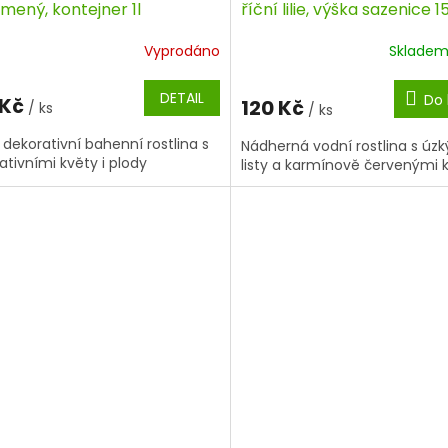
mený, kontejner 1l
říční lilie, výška sazenice 
cm, kontejner
Vyprodáno
Sklade
DETAIL
Do 
 Kč
120 Kč
/ ks
/ ks
 dekorativní bahenní rostlina s
Nádherná vodní rostlina s úz
ativními květy i plody
listy a karmínově červenými 