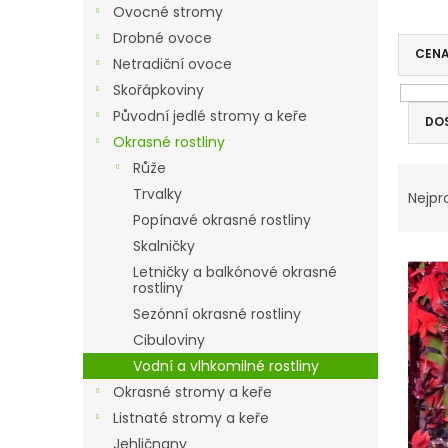
r
Ovocné stromy
a
Drobné ovoce
n
CEN
Netradiční ovoce
n
í
Skořápkoviny
p
Původní jedlé stromy a keře
DO
a
Okrasné rostliny
n
Růže
V
Ř
e
ý
a
Trvalky
l
Nejpr
p
z
Popínavé okrasné rostliny
i
e
Skalničky
s
n
Letničky a balkónové okrasné
p
í
rostliny
r
p
Sezónní okrasné rostliny
o
r
Cibuloviny
d
o
Vodní a vlhkomilné rostliny
u
d
k
u
Okrasné stromy a keře
t
k
Listnaté stromy a keře
ů
t
Jehličnany