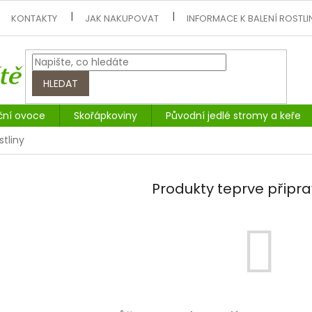
KONTAKTY
JAK NAKUPOVAT
INFORMACE K BALENÍ ROSTLI
HLEDAT
ční ovoce
Skořápkoviny
Původní jedlé stromy a keře
tliny
Produkty teprve připr