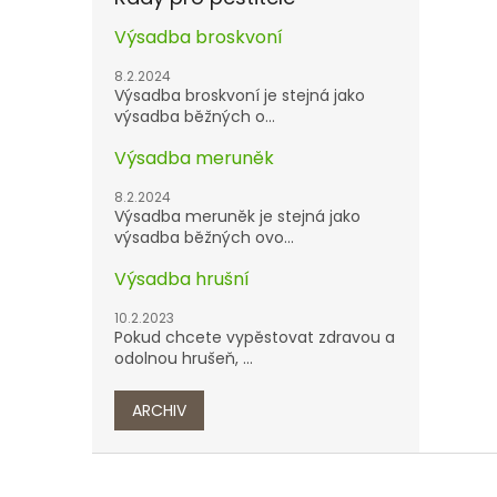
Výsadba broskvoní
8.2.2024
Výsadba broskvoní je stejná jako
výsadba běžných o...
Výsadba meruněk
8.2.2024
Výsadba meruněk je stejná jako
výsadba běžných ovo...
Výsadba hrušní
10.2.2023
Pokud chcete vypěstovat zdravou a
odolnou hrušeň, ...
ARCHIV
Z
á