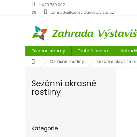
Přejít
+420 739 002
na
391
zahrada@zahradavystaviste.cz
obsah
Ovocné stromy
Drobné ovoce
Netradi
Domů
Okrasné rostliny
Sezónní okrasné ros
Sezónní okrasné
rostliny
P
o
Přeskočit
s
Kategorie
kategorie
t