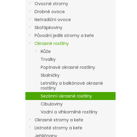
r
Ovocné stromy
a
Drobné ovoce
n
Netradiční ovoce
n
í
Skořápkoviny
p
Původní jedlé stromy a keře
a
Okrasné rostliny
n
Růže
e
Trvalky
l
Popínavé okrasné rostliny
Skalničky
Letničky a balkónové okrasné
rostliny
Sezónní okrasné rostliny
Cibuloviny
Vodní a vlhkomilné rostliny
Okrasné stromy a keře
Listnaté stromy a keře
Jehličnany