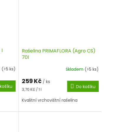
 l
Rašelina PRIMAFLORA (Agro CS)
70l
m
(>5 ks)
Skladem
(>5 ks)
259 Kč
/ ks
košíku
Do košíku
Měrná
3,70 Kč / 1 l
cena:
Kvalitní vrchovištní rašelina