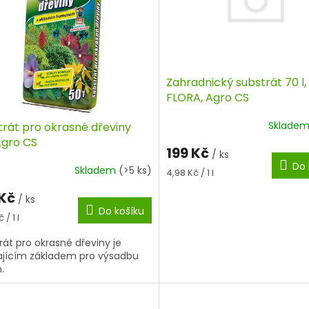
Zahradnický substrát 70 l
FLORA, Agro CS
Sklade
trát pro okrasné dřeviny
Agro CS
199 Kč
/ ks
Do 
Skladem
(>5 ks)
Měrná
4,98 Kč / 1 l
cena:
 Kč
/ ks
Do košíku
á
 / 1 l
rát pro okrasné dřeviny je
ajícím základem pro výsadbu
.