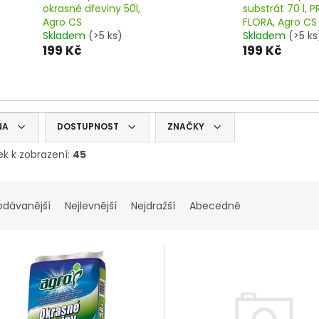
okrasné dřeviny 50l,
substrát 70 l, 
Agro CS
FLORA, Agro CS
Skladem
(>5 ks)
Skladem
(>5 ks
199 Kč
199 Kč
NA
DOSTUPNOST
ZNAČKY
ek k zobrazení:
45
odávanější
Nejlevnější
Nejdražší
Abecedně