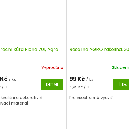
ační kůra Floria 70l, Agro
Rašelina AGRO rašelina, 20
Vyprodáno
Sklade
 Kč
99 Kč
/ ks
/ ks
DETAIL
Do 
á
Měrná
/ 1 l
4,95 Kč / 1 l
cena:
 kvalitní a dekorativní
Pro všestranné využití
vací materiál