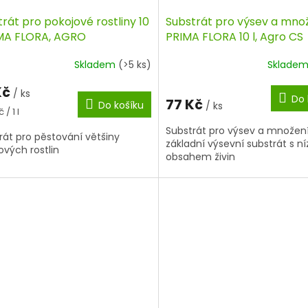
rát pro pokojové rostliny 10
Substrát pro výsev a mno
IMA FLORA, AGRO
PRIMA FLORA 10 l, Agro CS
Skladem
(>5 ks)
Sklade
Kč
/ ks
Do 
77 Kč
Do košíku
/ ks
á
 / 1 l
Substrát pro výsev a množení
rát pro pěstování většiny
základní výsevní substrát s n
ových rostlin
obsahem živin