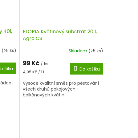
 40l,
FLORIA Květinový substrát 20 l,
Agro CS
m
(>5 ks)
Skladem
(>5 ks)
99 Kč
/ ks
košíku
Do košíku
Měrná
4,95 Kč / 1 l
cena:
nádob i
Vysoce kvalitní směs pro pěstování
všech druhů pokojových i
balkónových květin