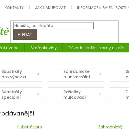
KONTAKTY
JAK NAKUPOVAT
INFORMACE K BALENÍ ROSTLI
HLEDAT
ční ovoce
Skořápkoviny
Původní jedlé stromy a keře
Substráty
Zahradnické
S
pro výsev a
a univerzální
p
předpěstování
substráty
p
r
Substráty
Rašeliny,
D
speciální
mulčovací
m
kůra
rodávanější
Substrát pro
Zahradnický