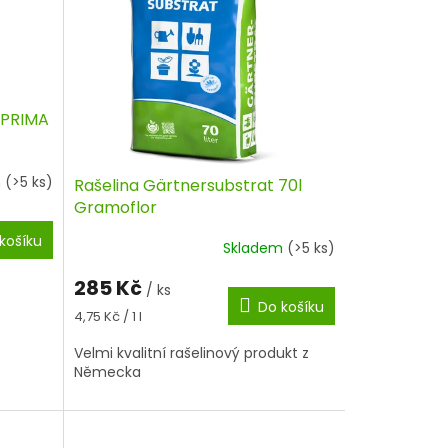
, PRIMA
m
(>5 ks)
Rašelina Gärtnersubstrat 70l
Gramoflor
košíku
Skladem
(>5 ks)
285 Kč
/ ks
Do košíku
Měrná
4,75 Kč / 1 l
cena:
Velmi kvalitní rašelinový produkt z
Německa