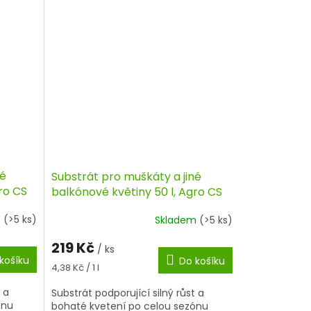
né
Substrát pro muškáty a jiné
ro CS
balkónové květiny 50 l, Agro CS
m
(>5 ks)
Skladem
(>5 ks)
219 Kč
/ ks
košíku
Do košíku
Měrná
4,38 Kč / 1 l
cena:
 a
Substrát podporující silný růst a
ónu
bohaté kvetení po celou sezónu