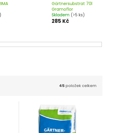
PRIMA
Gärtnersubstrat 70l
Gramoflor
)
Skladem
(>5 ks)
285 Kč
45
položek celkem