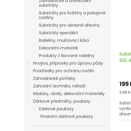
Zahradnické a univerzální
u
d
substráty
k
u
Substráty pro květiny a pokojové
t
k
rostliny
ů
t
Substráty pro okrasné dřeviny
ů
Substráty speciální
Rašeliny, mulčovací kůra
Dekorační materiál
Subs
Produkty z lisované rašeliny
50l, 
Hnojiva, přípravky pro úpravu půdy
Prostředky pro ochranu rostlin
Zahradnické potřeby
199
Zahradní technika, nářadí
Měrn
3,98 Kč
Nádoby, obaly, dekorační materiály
cena:
Dárkové předměty, poukazy
Subst
vynik
Dárkové poukazy
dřevin
Finanční dárkové poukazy