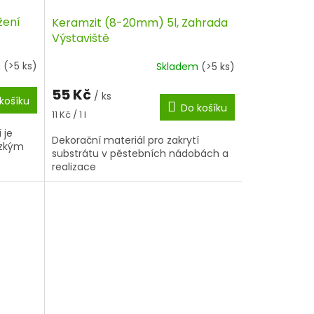
žení
Keramzit (8-20mm) 5l, Zahrada
Výstaviště
m
(>5 ks)
Skladem
(>5 ks)
55 Kč
/ ks
košíku
Do košíku
Měrná
11 Kč / 1 l
cena:
 je
Dekorační materiál pro zakrytí
ízkým
substrátu v pěstebních nádobách a
realizace