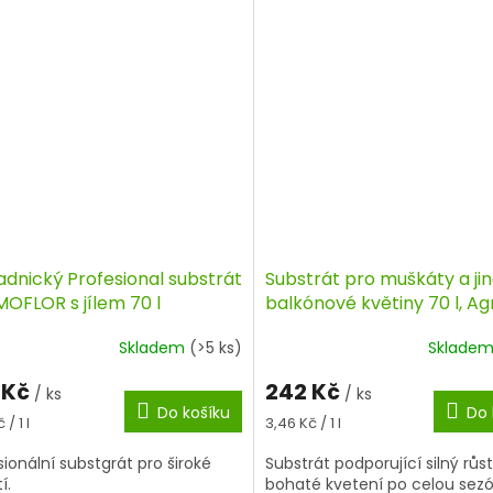
adnický Profesional substrát
Substrát pro muškáty a ji
OFLOR s jílem 70 l
balkónové květiny 70 l, Ag
Skladem
(>5 ks)
Sklade
 Kč
242 Kč
/ ks
/ ks
Do košíku
Do 
á
Měrná
 / 1 l
3,46 Kč / 1 l
cena:
sionální substgrát pro široké
Substrát podporující silný růst
í.
bohaté kvetení po celou sez