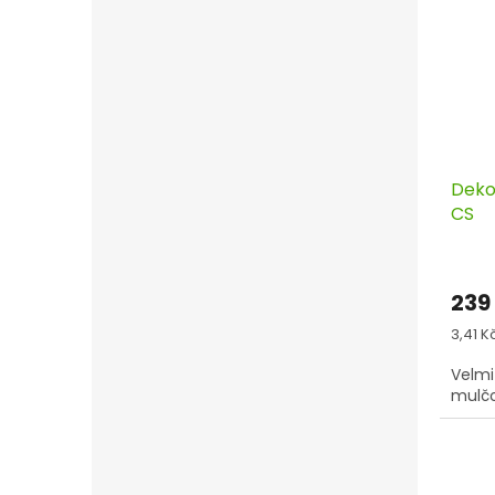
Dekor
CS
239
Měrn
3,41 Kč 
cena:
Velmi
mulčo