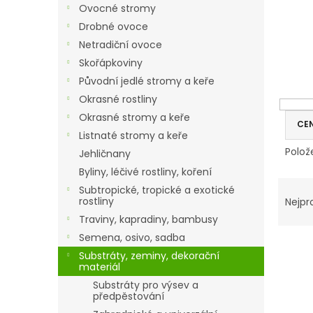
r
Ovocné stromy
a
Drobné ovoce
n
Netradiční ovoce
n
í
Skořápkoviny
p
Původní jedlé stromy a keře
a
Okrasné rostliny
n
Okrasné stromy a keře
e
CE
Listnaté stromy a keře
l
Polož
Jehličnany
Byliny, léčivé rostliny, koření
V
Ř
Subtropické, tropické a exotické
ý
a
rostliny
Nejpr
p
z
Traviny, kapradiny, bambusy
i
e
Semena, osivo, sadba
s
n
Substráty, zeminy, dekorační
p
í
materiál
r
p
Substráty pro výsev a
o
r
předpěstování
d
o