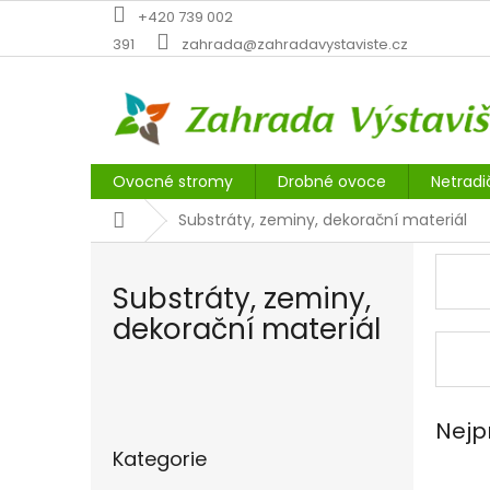
Přejít
+420 739 002
na
391
zahrada@zahradavystaviste.cz
obsah
Ovocné stromy
Drobné ovoce
Netradi
Domů
Substráty, zeminy, dekorační materiál
Substráty, zeminy,
dekorační materiál
P
o
Nejp
Přeskočit
s
Kategorie
kategorie
t