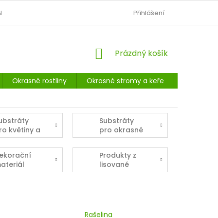
N
OBCHODNÍ PODMÍNKY
PODMÍNKY OCHRANY OSOBNÍCH Ú
Přihlášení
NÁKUPNÍ
Prázdný košík
KOŠÍK
Okrasné rostliny
Okrasné stromy a keře
Listnaté 
ubstráty
Substráty
ro květiny a
pro okrasné
okojové
dřeviny
ostliny
ekorační
Produkty z
ateriál
lisované
rašeliny
Rašelina