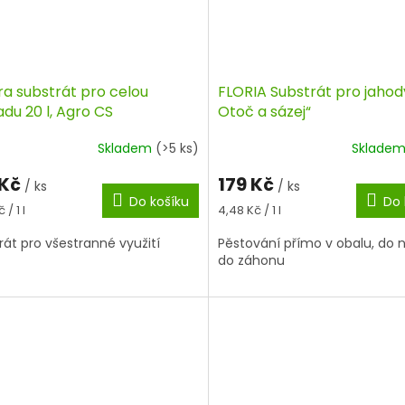
ra substrát pro celou
FLORIA Substrát pro jahody
du 20 l, Agro CS
Otoč a sázej“
Skladem
(>5 ks)
Sklade
 Kč
179 Kč
/ ks
/ ks
Do košíku
Do 
á
Měrná
 / 1 l
4,48 Kč / 1 l
cena:
rát pro všestranné využití
Pěstování přímo v obalu, do 
do záhonu