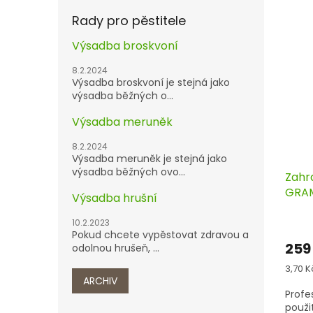
Rady pro pěstitele
Výsadba broskvoní
8.2.2024
Výsadba broskvoní je stejná jako
výsadba běžných o...
Výsadba meruněk
8.2.2024
Výsadba meruněk je stejná jako
výsadba běžných ovo...
Zahr
GRAM
Výsadba hrušní
10.2.2023
Pokud chcete vypěstovat zdravou a
259
odolnou hrušeň, ...
Měrn
3,70 Kč
cena:
ARCHIV
Profe
použit