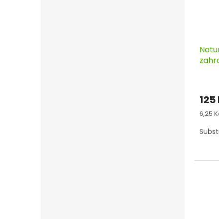
Natu
zahra
125
Měrn
6,25 Kč
cena:
Subst