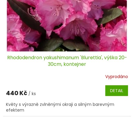
Rhododendron yakushimanum 'Blurettia', výška 20-
30cm, kontejner
Vyprodáno
DETAIL
440 Kč
/ ks
Květy s výrazně zvlněnými okraji a silným barevným
efektem