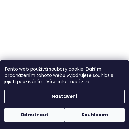
Tento web používá soubory cookie. Dalším
procházením tohoto webu vyjadřujete souhlas s
jejich používáním.. Více informací
zde
.
Rhododendron 'Negrito', výška sazenice 30-40 cm,
kontejner
Nastavení
Vyprodáno
Odmítnout
Souhlasím
DETAIL
420 Kč
/ ks
Kultivar se sytě červeným dekorativním květem