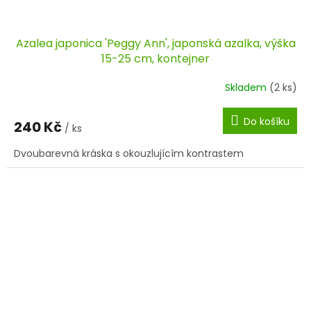
Azalea japonica 'Peggy Ann', japonská azalka, výška
15-25 cm, kontejner
Skladem
(2 ks)
Do košíku
240 Kč
/ ks
Dvoubarevná kráska s okouzlujícím kontrastem