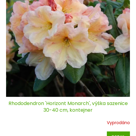
d
o
u
d
k
u
t
k
ů
t
ů
Rhododendron 'Horizont Monarch', výška sazenice
30-40 cm, kontejner
Vyprodáno