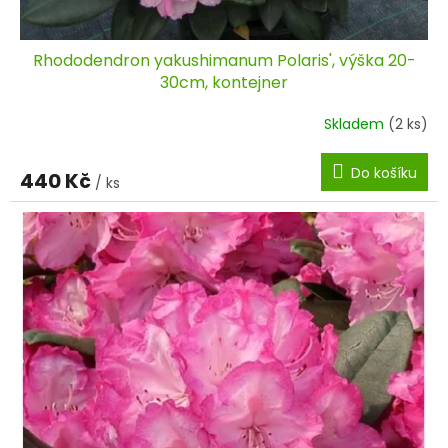
Rhododendron yakushimanum Polaris', výška 20-
30cm, kontejner
Skladem
(2 ks)
Do košíku
440 Kč
/ ks