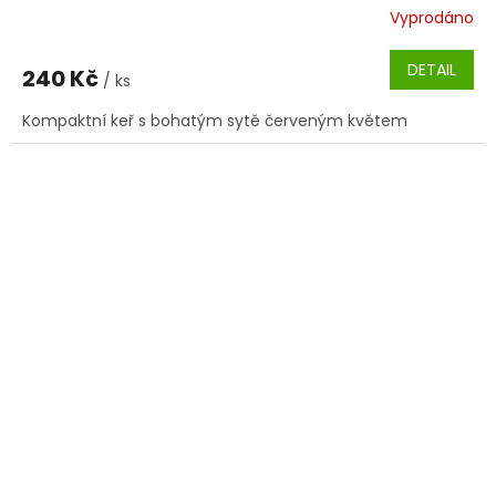
Vyprodáno
DETAIL
240 Kč
/ ks
Kompaktní keř s bohatým sytě červeným květem