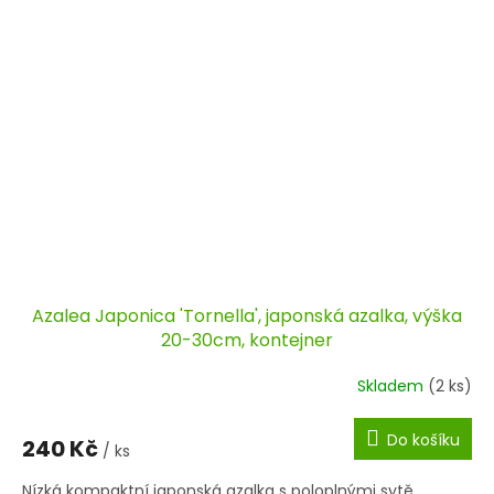
Azalea Japonica 'Tornella', japonská azalka, výška
20-30cm, kontejner
Skladem
(2 ks)
Do košíku
240 Kč
/ ks
Nízká kompaktní japonská azalka s poloplnými sytě