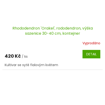
Rhododendron 'Orakel', rododendron, výška
sazenice 30-40 cm, kontejner
Vyprodáno
DETAIL
420 Kč
/ ks
Kultivar se sytě fialovým květem