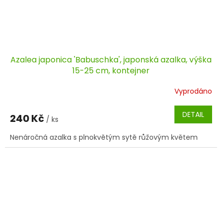
Azalea japonica 'Babuschka', japonská azalka, výška
15-25 cm, kontejner
Vyprodáno
DETAIL
240 Kč
/ ks
Nenáročná azalka s plnokvětým sytě růžovým květem