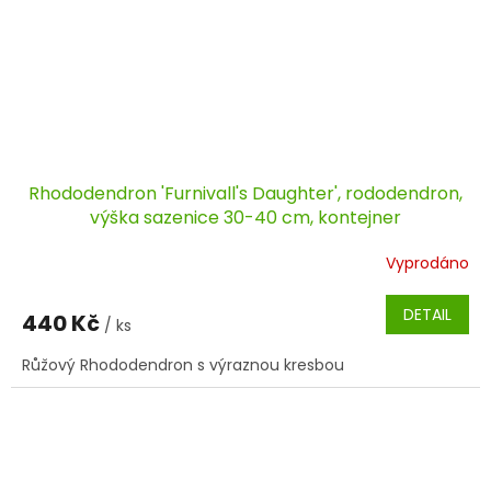
Rhododendron 'Furnivall's Daughter', rododendron,
výška sazenice 30-40 cm, kontejner
Vyprodáno
DETAIL
440 Kč
/ ks
Růžový Rhododendron s výraznou kresbou