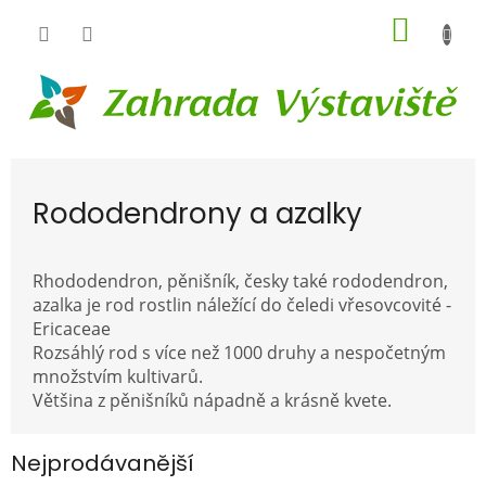
Přejít
NÁKUP
na
obsah
KOŠÍK
Rododendrony a azalky
Rhododendron, pěnišník, česky také rododendron,
azalka je rod rostlin náležící do čeledi vřesovcovité -
Ericaceae
Rozsáhlý rod s více než 1000 druhy a nespočetným
množstvím kultivarů.
Většina z pěnišníků nápadně a krásně kvete.
Nejprodávanější