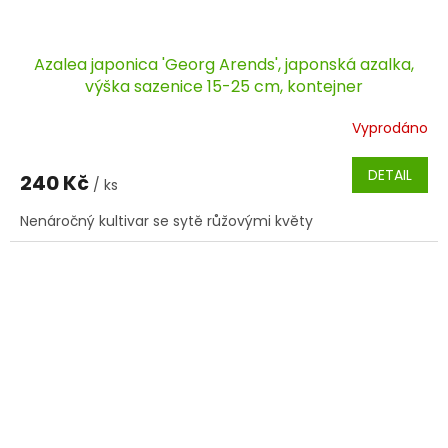
Azalea japonica 'Georg Arends', japonská azalka,
výška sazenice 15-25 cm, kontejner
Vyprodáno
DETAIL
240 Kč
/ ks
Nenáročný kultivar se sytě růžovými květy