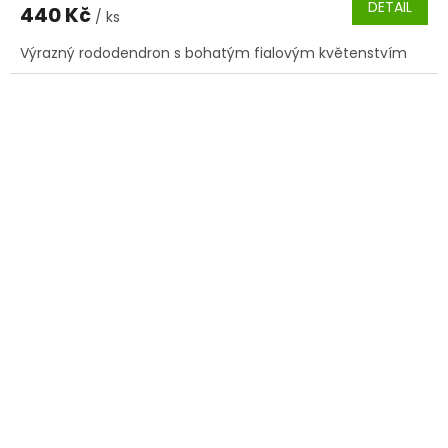
DETAIL
440 Kč
/ ks
Výrazný rododendron s bohatým fialovým květenstvím