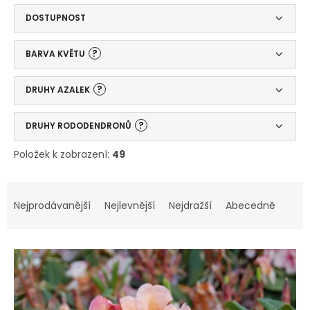
DOSTUPNOST
?
BARVA KVĚTU
?
DRUHY AZALEK
?
DRUHY RODODENDRONŮ
Položek k zobrazení:
49
V
Ř
ý
a
Nejprodávanější
Nejlevnější
Nejdražší
Abecedně
p
z
i
e
s
n
p
í
r
p
o
r