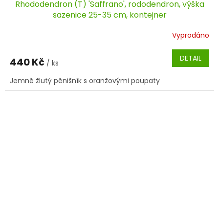
Rhododendron (T) 'Saffrano', rododendron, výška
sazenice 25-35 cm, kontejner
Vyprodáno
DETAIL
440 Kč
/ ks
Jemně žlutý pěnišník s oranžovými poupaty