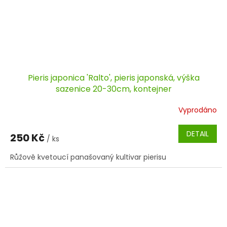
Pieris japonica 'Ralto', pieris japonská, výška
sazenice 20-30cm, kontejner
Vyprodáno
DETAIL
250 Kč
/ ks
Růžově kvetoucí panašovaný kultivar pierisu