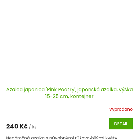
Azalea japonica 'Pink Poetry', japonská azalka, výška
15-25 cm, kontejner
Vyprodáno
DETAIL
240 Kč
/ ks
Nenáročná azalka s půvabnými růžovo‑bílými květy