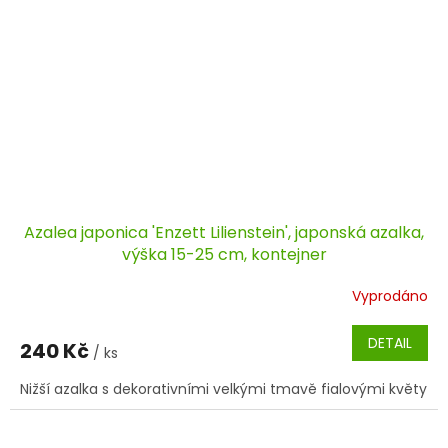
Azalea japonica 'Enzett Lilienstein', japonská azalka,
výška 15-25 cm, kontejner
Vyprodáno
DETAIL
240 Kč
/ ks
Nižší azalka s dekorativními velkými tmavě fialovými květy