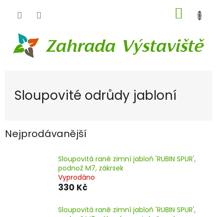
Přejít
NÁKUP
na
obsah
KOŠÍK
Sloupovité odrůdy jabloní
Nejprodávanější
Sloupovitá raně zimní jabloň 'RUBIN SPUR',
podnož M7, zákrsek
Vyprodáno
330 Kč
Sloupovitá raně zimní jabloň 'RUBIN SPUR',