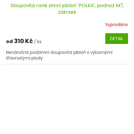
Sloupovitá raně zimní jabloň 'POLKA', podnož M7,
zákrsek
Vyprodáno
DETAIL
310 Kč
od
/ ks
Nenáročná podzimní sloupovitá jabloň s výbornými
šťavnatými plody