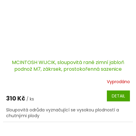
MCINTOSH WIJCIK, sloupovitá raně zimní jabloň
podnož M7, zákrsek, prostokořenná sazenice
Vyprodáno
DETAIL
310 Kč
/ ks
Sloupovitá odrůda vyznačující se vysokou plodností a
chutnými plody