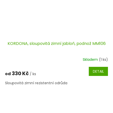
KORDONA, sloupovitá zimní jabloň, podnož MM106
Skladem
(1 ks)
DETAIL
330 Kč
od
/ ks
Sloupovitá zimní rezistentní odrůda