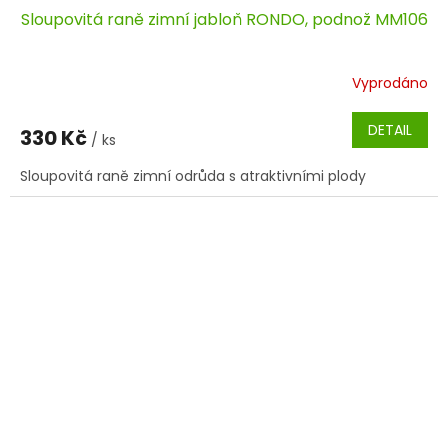
Sloupovitá raně zimní jabloň RONDO, podnož MM106
Vyprodáno
DETAIL
330 Kč
/ ks
Sloupovitá raně zimní odrůda s atraktivními plody