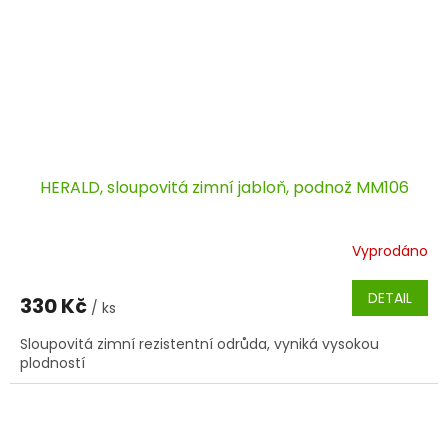
HERALD, sloupovitá zimní jabloň, podnož MM106
Vyprodáno
DETAIL
330 Kč
/ ks
Sloupovitá zimní rezistentní odrůda, vyniká vysokou
plodností