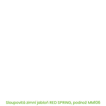
Sloupovitá zimní jabloň RED SPRING, podnož MM106