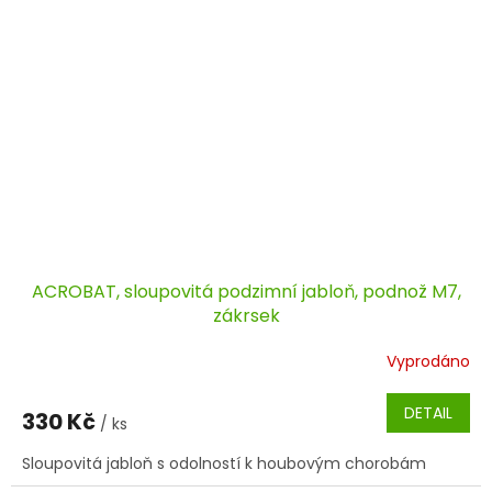
ACROBAT, sloupovitá podzimní jabloň, podnož M7,
zákrsek
Vyprodáno
DETAIL
330 Kč
/ ks
Sloupovitá jabloň s odolností k houbovým chorobám