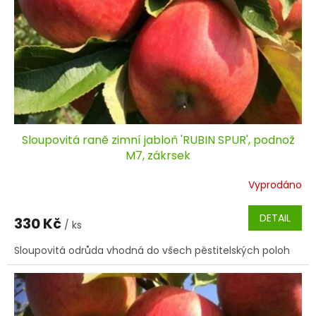
Sloupovitá raně zimní jabloň 'RUBIN SPUR', podnož
M7, zákrsek
Vyprodáno
DETAIL
330 Kč
/ ks
Sloupovitá odrůda vhodná do všech pěstitelských poloh