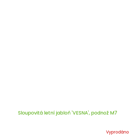
Sloupovitá letní jabloň 'VESNA', podnož M7
Vyprodáno