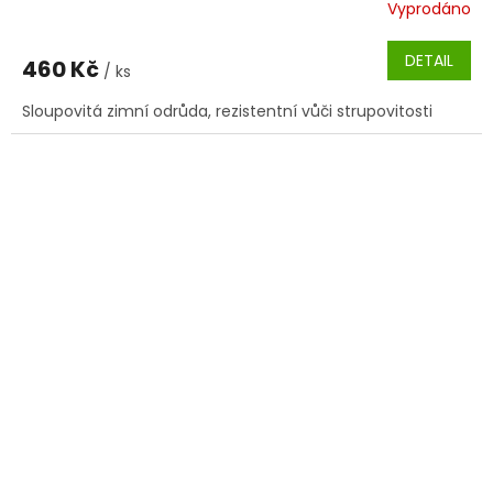
Vyprodáno
DETAIL
460 Kč
/ ks
Sloupovitá zimní odrůda, rezistentní vůči strupovitosti