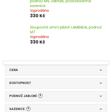
podnož M9, zákrsek, prostokořenná
sazenice
Vyprodáno
330 Kč
Sloupovitá zimní jabloň LAMBADA, podnož
M7
Vyprodáno
330 Kč
CENA
DOSTUPNOST
?
PODNOŽ JABLONÍ
?
SAZENICE