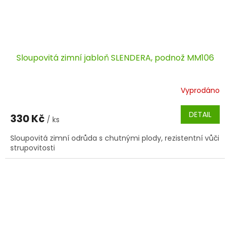
Sloupovitá zimní jabloň SLENDERA, podnož MM106
Vyprodáno
DETAIL
330 Kč
/ ks
Sloupovitá zimní odrůda s chutnými plody, rezistentní vůči
strupovitosti