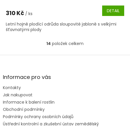
DETAIL
310 Kč
/ ks
Letní hojně plodící odrůda sloupovité jabloně s velkými
šťavnatými plody
14
položek celkem
O
v
l
Z
á
á
d
p
a
a
Informace pro vás
c
t
í
Kontakty
í
p
Jak nakupovat
r
v
Informace k balení rostlin
k
Obchodní podmínky
y
Podmínky ochrany osobních údajů
v
ý
Ústřední kontrolní a zkušební ústav zemědělský
p