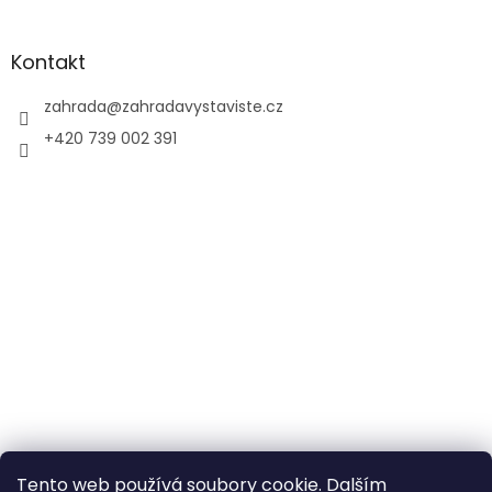
i
s
u
Kontakt
zahrada
@
zahradavystaviste.cz
+420 739 002 391
Tento web používá soubory cookie. Dalším