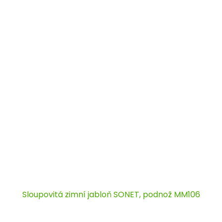
Sloupovitá zimní jabloň SONET, podnož MM106