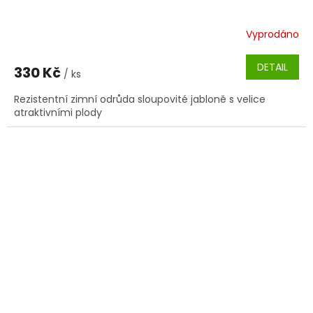
Vyprodáno
DETAIL
330 Kč
/ ks
Rezistentní zimní odrůda sloupovité jabloně s velice
atraktivními plody