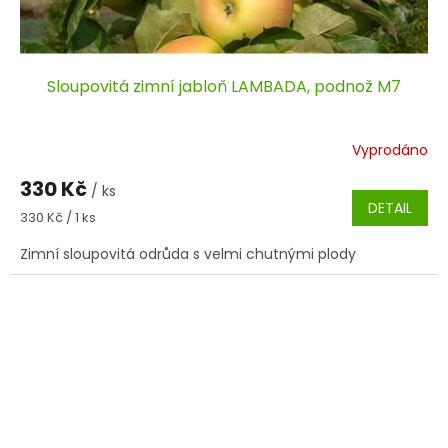
Sloupovitá zimní jabloň LAMBADA, podnož M7
Vyprodáno
330 Kč
/ ks
DETAIL
Měrná
330 Kč / 1 ks
cena:
Zimní sloupovitá odrůda s velmi chutnými plody