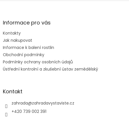
l
Z
á
á
d
p
a
a
Informace pro vás
c
t
í
Kontakty
í
p
Jak nakupovat
r
v
Informace k balení rostlin
k
Obchodní podmínky
y
Podmínky ochrany osobních údajů
v
ý
Ústřední kontrolní a zkušební ústav zemědělský
p
i
s
u
Kontakt
zahrada
@
zahradavystaviste.cz
+420 739 002 391