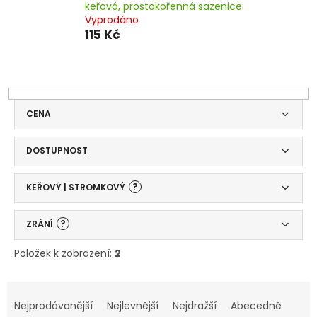
keřová, prostokořenná sazenice
Vyprodáno
115 Kč
CENA
DOSTUPNOST
?
KEŘOVÝ | STROMKOVÝ
?
ZRÁNÍ
Položek k zobrazení:
2
V
Ř
ý
a
Nejprodávanější
Nejlevnější
Nejdražší
Abecedně