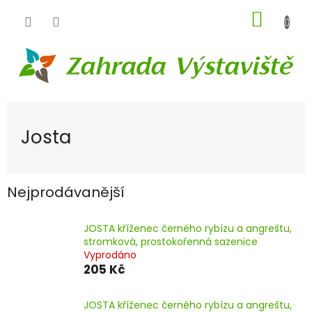
Přejít
NÁKUP
na
obsah
KOŠÍK
Josta
Nejprodávanější
JOSTA kříženec černého rybízu a angreštu,
stromková, prostokořenná sazenice
Vyprodáno
205 Kč
JOSTA kříženec černého rybízu a angreštu,