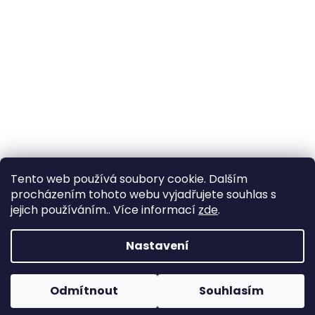
Tento web používá soubory cookie. Dalším
procházením tohoto webu vyjadřujete souhlas s
jejich používáním.. Více informací
zde
.
Vytvořil Shoptet
Nastavení
Copyright 2026
Zahrada Výstaviště
. Všechna práva
Odmítnout
Souhlasím
vyhrazena.
Upravit nastavení cookies