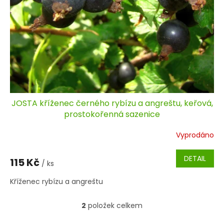
JOSTA kříženec černého rybízu a angreštu, keřová,
prostokořenná sazenice
Vyprodáno
DETAIL
115 Kč
/ ks
Kříženec rybízu a angreštu
2
položek celkem
O
v