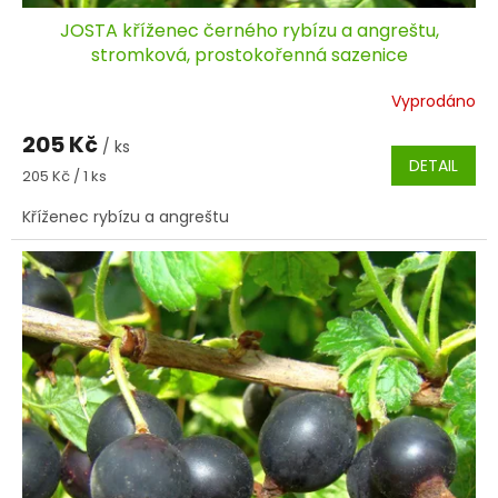
JOSTA kříženec černého rybízu a angreštu,
stromková, prostokořenná sazenice
Vyprodáno
205 Kč
/ ks
DETAIL
Měrná
205 Kč / 1 ks
cena:
Kříženec rybízu a angreštu