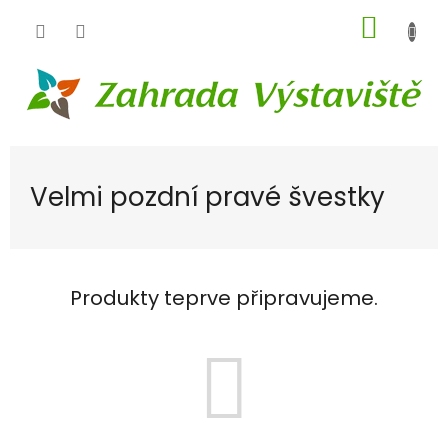
Přejít
NÁKUP
na
obsah
KOŠÍK
Velmi pozdní pravé švestky
Produkty teprve připravujeme.