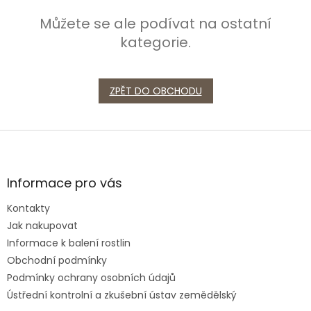
Můžete se ale podívat na ostatní
kategorie.
ZPĚT DO OBCHODU
Z
á
p
a
Informace pro vás
t
Kontakty
í
Jak nakupovat
Informace k balení rostlin
Obchodní podmínky
Podmínky ochrany osobních údajů
Ústřední kontrolní a zkušební ústav zemědělský