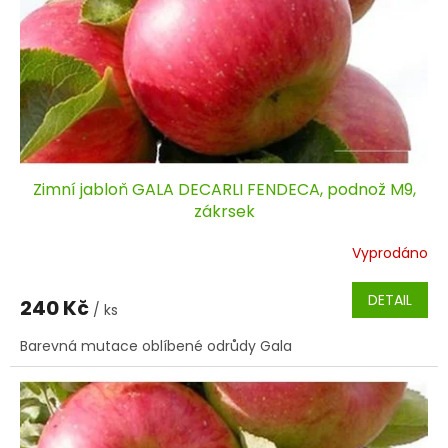
Zimní jabloň GALA DECARLI FENDECA, podnož M9,
zákrsek
Vyprodáno
DETAIL
240 Kč
/ ks
Barevná mutace oblíbené odrůdy Gala