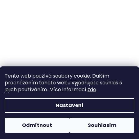
Tento web používá soubory cookie. Dalším
procházením tohoto webu vyjadřujete souhlas s
jejich používáním.. Více informací
zde
.
Vytvořil Shoptet
Nastavení
Copyright 2026
Zahrada Výstaviště
. Všechna práva
Odmítnout
Souhlasím
vyhrazena.
Upravit nastavení cookies