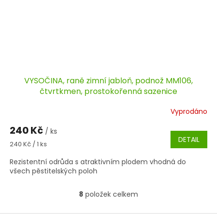
VYSOČINA, raně zimní jabloň, podnož MM106,
čtvrtkmen, prostokořenná sazenice
Vyprodáno
240 Kč
/ ks
DETAIL
Měrná
240 Kč / 1 ks
cena:
Rezistentní odrůda s atraktivním plodem vhodná do
všech pěstitelských poloh
8
položek celkem
O
v
l