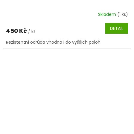
Skladem
(1 ks)
DETAIL
450 Kč
/ ks
Rezistentní odrůda vhodná i do vyšších poloh