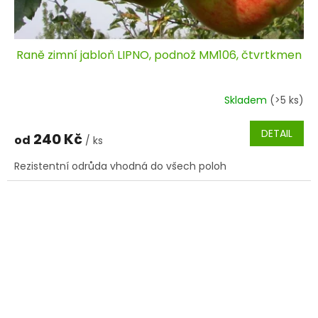
Raně zimní jabloň LIPNO, podnož MM106, čtvrtkmen
Skladem
(>5 ks)
DETAIL
240 Kč
od
/ ks
Rezistentní odrůda vhodná do všech poloh