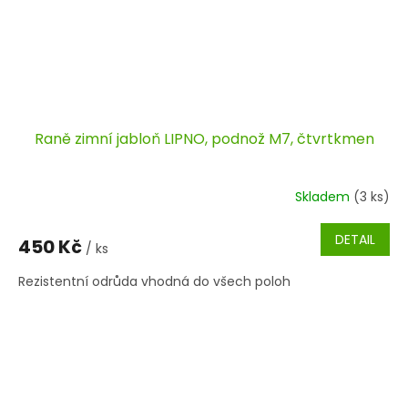
Raně zimní jabloň LIPNO, podnož M7, čtvrtkmen
Skladem
(3 ks)
DETAIL
450 Kč
/ ks
Rezistentní odrůda vhodná do všech poloh