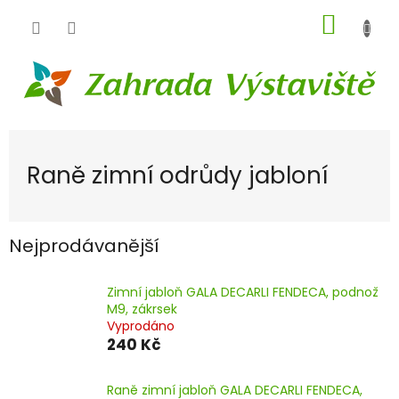
Přejít
NÁKUP
na
obsah
KOŠÍK
Raně zimní odrůdy jabloní
Nejprodávanější
Zimní jabloň GALA DECARLI FENDECA, podnož
M9, zákrsek
Vyprodáno
240 Kč
Raně zimní jabloň GALA DECARLI FENDECA,