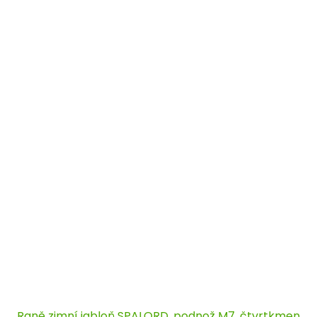
Raně zimní jabloň SPALORD, podnož M7, čtvrtkmen