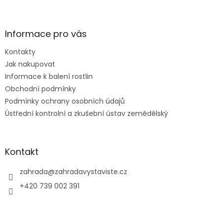
Z
á
á
d
p
a
a
Informace pro vás
c
t
í
Kontakty
í
p
Jak nakupovat
r
v
Informace k balení rostlin
k
Obchodní podmínky
y
Podmínky ochrany osobních údajů
v
ý
Ústřední kontrolní a zkušební ústav zemědělský
p
i
s
u
Kontakt
zahrada
@
zahradavystaviste.cz
+420 739 002 391