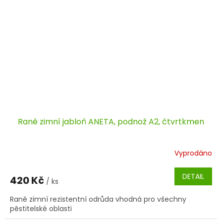
Raně zimní jabloň ANETA, podnož A2, čtvrtkmen
Vyprodáno
DETAIL
420 Kč
/ ks
Raně zimní rezistentní odrůda vhodná pro všechny
pěstitelské oblasti