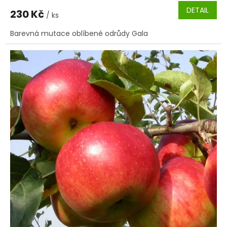
DETAIL
230 Kč
/ ks
Barevná mutace oblíbené odrůdy Gala