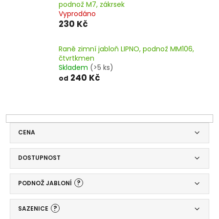
podnož M7, zákrsek
Vyprodáno
230 Kč
Raně zimní jabloň LIPNO, podnož MM106,
čtvrtkmen
Skladem
(>5 ks)
240 Kč
od
CENA
DOSTUPNOST
?
PODNOŽ JABLONÍ
?
SAZENICE