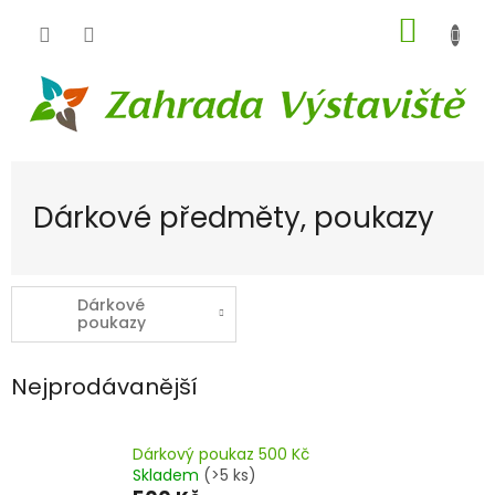
Přejít
NÁKUP
na
obsah
KOŠÍK
Dárkové předměty, poukazy
Dárkové
poukazy
Nejprodávanější
Dárkový poukaz 500 Kč
Skladem
(>5 ks)