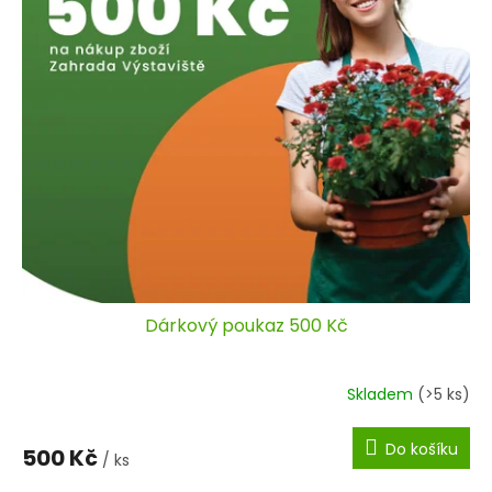
k
u
t
k
ů
t
ů
Dárkový poukaz 500 Kč
Skladem
(>5 ks)
Do košíku
500 Kč
/ ks