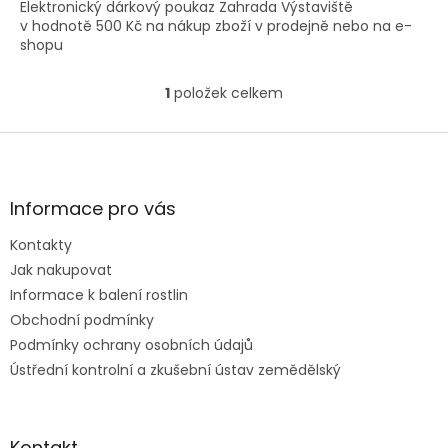
Elektronický dárkový poukaz Zahrada Výstaviště
v hodnotě 500 Kč na nákup zboží v prodejně nebo na e-
shopu
1
položek celkem
O
v
l
Z
á
á
d
p
a
a
Informace pro vás
c
t
í
Kontakty
í
p
Jak nakupovat
r
v
Informace k balení rostlin
k
Obchodní podmínky
y
Podmínky ochrany osobních údajů
v
ý
Ústřední kontrolní a zkušební ústav zemědělský
p
i
s
u
Kontakt