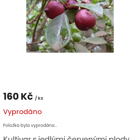
160 Kč
/ ks
Měrná
Vyprodáno
cena:
Položka byla vyprodána…
Kultivar s jedlými červenými plody