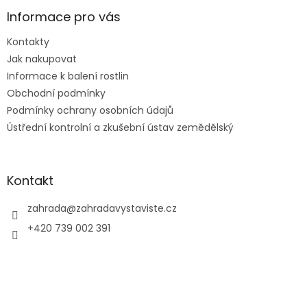
p
a
Informace pro vás
t
Kontakty
í
Jak nakupovat
Informace k balení rostlin
Obchodní podmínky
Podmínky ochrany osobních údajů
Ústřední kontrolní a zkušební ústav zemědělský
Kontakt
zahrada
@
zahradavystaviste.cz
+420 739 002 391