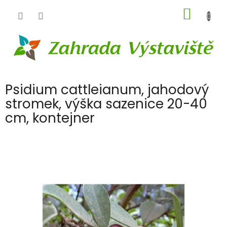
Přejít
NÁKUP
na
obsah
KOŠÍK
Psidium cattleianum, jahodový
stromek, výška sazenice 20-40
cm, kontejner