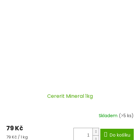
Cererit Mineral 1kg
Skladem
(>5 ks)
79 Kč
Do košíku
Měrná
79 Kč / 1 kg