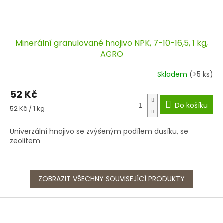
Minerální granulované hnojivo NPK, 7-10-16,5, 1 kg,
AGRO
Skladem
(>5 ks)
52 Kč
Do košíku
Měrná
52 Kč / 1 kg
cena:
Univerzální hnojivo se zvýšeným podílem dusíku, se
zeolitem
ZOBRAZIT VŠECHNY SOUVISEJÍCÍ PRODUKTY
Z
á