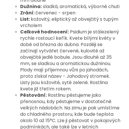
mm dlouhé
Dužnina:
sladká, aromatická, výborné chuti
Zrání:
červenec - srpen
List:
kožovitý, eliptický až obvejčitý s tupým
vrcholem
Celkové hodnocení:
Psidium je stálezelený
rychle rostoucí keřík. Kvete bílými květy v
době od března do dubna. Později se
začínají vytvářet červené, kulovité až
obvejčité jedlé bobule. Jsou dlouhé až 35
mm, se sladkou a aromatickou dužninou.
Plody mají příjemnou vůni po jahodách,
proto získal název - Jahodový stromek.
Listy jsou kožovité, sytě zelené. Rostlina
kvete již třetím rokem.
Pěstování:
Rostlinu pěstujeme jako
přenosnou, kdy pěstujeme v dostatečně
velkých nádobách. Na zimu je pak umístíme
do chladného prostoru, kde bude teplota
okolo 10 až 15°C. Lze ji pěstovat v pokojových
podmínkách, ale také lze v letních