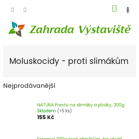
Přejít
NÁKUP
na
obsah
KOŠÍK
Moluskocidy - proti slimákům
Nejprodávanější
NATURA Presto na slimáky a plzáky, 300g
Skladem
(>5 ks)
155 Kč
Feramol 200g proti slimákům, Neudorff