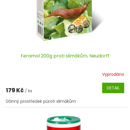
Feramol 200g proti slimákům, Neudorff
Vyprodáno
DETAIL
179 Kč
/ ks
Účinný prostředek púroti slimákům