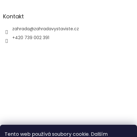
i
s
u
Kontakt
zahrada
@
zahradavystaviste.cz
+420 739 002 391
Tento web používá soubory cookie. Dalším