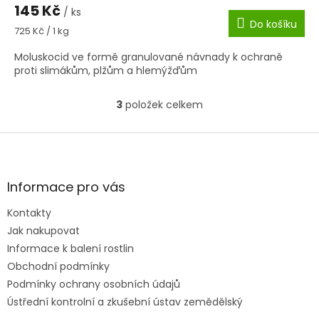
145 Kč
/ ks
Do košíku
Měrná
725 Kč / 1 kg
cena:
Moluskocid ve formě granulované návnady k ochraně
proti slimákům, plžům a hlemýžďům
3
položek celkem
O
v
l
Z
á
á
d
p
a
a
Informace pro vás
c
t
í
Kontakty
í
p
Jak nakupovat
r
v
Informace k balení rostlin
k
Obchodní podmínky
y
Podmínky ochrany osobních údajů
v
ý
Ústřední kontrolní a zkušební ústav zemědělský
p