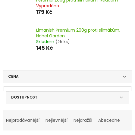
Vyprodáno
179 Kč
Limanish Premium 200g proti slimákům,
Nohel Garden
Skladem
(>5 ks)
145 Kč
CENA
DOSTUPNOST
V
Ř
ý
a
Nejprodávanější
Nejlevnější
Nejdražší
Abecedně
p
z
i
e