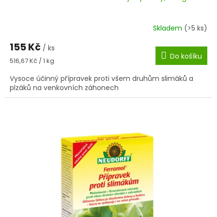
Skladem
(>5 ks)
155 Kč
/ ks
Do košíku
Měrná
516,67 Kč / 1 kg
cena:
Vysoce účinný přípravek proti všem druhům slimáků a
plzáků na venkovních záhonech