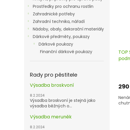
Prostředky pro ochranu rostlin
Zahradnické potřeby
Zahradní technika, nářadí
Nádoby, obaly, dekorační materiály
Dárkové předměty, poukazy
Dárkové poukazy
TOP 
Finanční dárkové poukazy
podno
pros
Rady pro pěstitele
Výsadba broskvoní
290
8.2.2024
Nenár
Výsadba broskvoní je stejná jako
chutn
výsadba běžných o...
Výsadba meruněk
8.2.2024