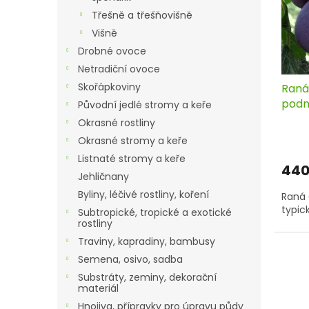
t
k
ů
t
Třešně a třešňovišně
ů
Višně
Drobné ovoce
Netradiční ovoce
Skořápkoviny
Raná
podn
Původní jedlé stromy a keře
Okrasné rostliny
Okrasné stromy a keře
Listnaté stromy a keře
440
Jehličnany
Byliny, léčivé rostliny, koření
Raná 
typic
Subtropické, tropické a exotické
rostliny
Traviny, kapradiny, bambusy
Semena, osivo, sadba
Substráty, zeminy, dekorační
materiál
Hnojiva, přípravky pro úpravu půdy