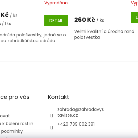
Vyprodáno
Vy
 Kč
/ ks
260 Kč
/ ks
DETAIL
á
 / 1 ks
Velmi kvalitní a úrodná raná
odrůda pološvestky, jedná se o
pološvestka
kou zahrádkářskou odrůdu
O
v
l
á
d
a
c
í
ce pro vás
Kontakt
p
r
zahrada
@
zahradavys
v
taviste.cz
povat
k
k balení rostlin
+420 739 002 391
y
v
 podmínky
ý