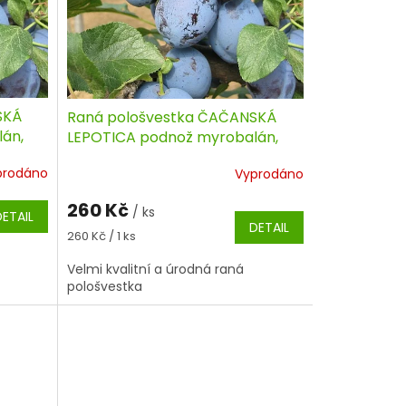
SKÁ
Raná pološvestka ČAČANSKÁ
án,
LEPOTICA podnož myrobalán,
čtvrtkmen
prodáno
Vyprodáno
260 Kč
/ ks
DETAIL
DETAIL
Měrná
260 Kč / 1 ks
cena:
Velmi kvalitní a úrodná raná
pološvestka