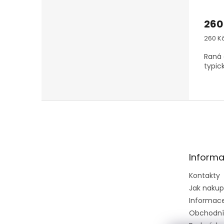
260
Měrn
260 Kč
cena:
Raná 
typic
Z
á
p
a
t
Informa
í
Kontakty
Jak naku
Informace 
Obchodní