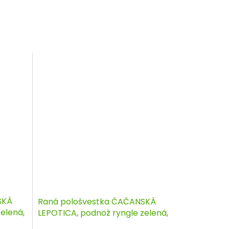
SKÁ
Raná pološvestka ČAČANSKÁ
elená,
LEPOTICA, podnož ryngle zelená,
zákrsek