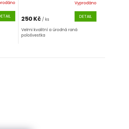
prodáno
Vyprodáno
DETAIL
DETAIL
250 Kč
/ ks
Velmi kvalitní a úrodná raná
pološvestka