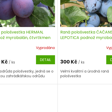
 pološvestka HERMAN,
Raná pološvestka ČAČAN
ož myrobalán, čtvrtkmen
LEPOTICA podnož myrobal
polokmen
Vyprodáno
Vy
DETAIL
 Kč
300 Kč
/ ks
/ ks
odrůda pološvestky, jedná se o
Velmi kvalitní a úrodná raná
kou zahrádkářskou odrůdu
pološvestka