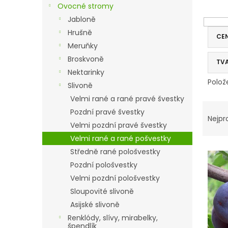
r
Ovocné stromy
a
Jabloně
n
Hrušně
n
CE
í
Meruňky
p
Broskvoně
TV
a
Nektarinky
n
Polož
Slivoně
e
Velmi rané a rané pravé švestky
l
V
Ř
Pozdní pravé švestky
ý
a
Nejpr
Velmi pozdní pravé švestky
p
z
i
e
Velmi rané a rané pošvestky
s
n
Středně rané pološvestky
p
í
Pozdní pološvestky
r
p
Velmi pozdní pološvestky
o
r
Sloupovité slivoně
d
o
Asijské slivoně
u
d
k
u
Renklódy, slívy, mirabelky,
špendlík