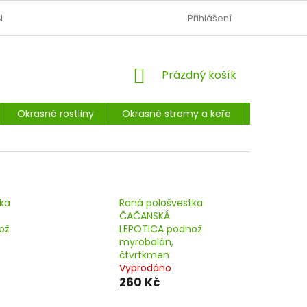
N
OBCHODNÍ PODMÍNKY
PODMÍNKY OCHRANY OSOBNÍCH Ú
Přihlášení
NÁKUPNÍ
Prázdný košík
KOŠÍK
Okrasné rostliny
Okrasné stromy a keře
Listnaté 
ka
Raná pološvestka
ČAČANSKÁ
ož
LEPOTICA podnož
myrobalán,
čtvrtkmen
Vyprodáno
260 Kč