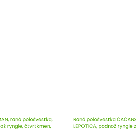
AN, raná pološvestka,
Raná pološvestka ČAČAN
ož ryngle, čtvrtkmen,
LEPOTICA, podnož ryngle z
tokořenná sazenice
čtvrtkmen