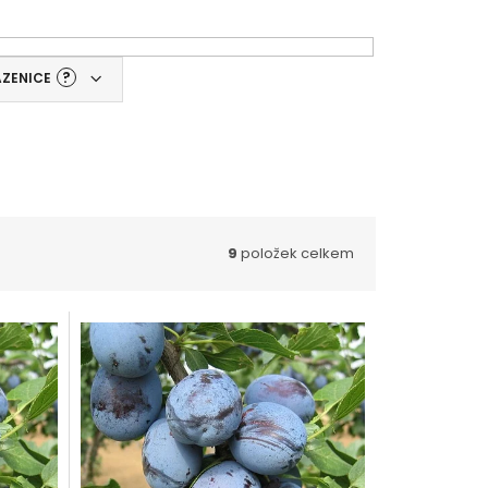
?
AZENICE
9
položek celkem