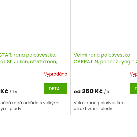
STAR, raná pološvestka,
Velmi raná pološvestka
ž St. Julien, čtvrtkmen,
CARPATIN, podnož ryngle 
tokořenná sazenice
čtvrtkmen
Vyprodáno
Vy
DETAIL
 Kč
260 Kč
od
/ ks
/ ks
očná raná odrůda s velkými
Velmi raná pološvestka s
ými plody
atraktivními plody