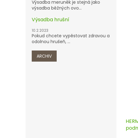
Výsadba meruněk je stejná jako
výsadba běžných ovo...
Výsadba hrušní
10.2.2023
Pokud chcete vypěstovat zdravou a
odolnou hrušeň, ...
ARCHIV
HERM
podn
pros