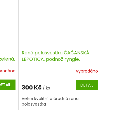
Raná pološvestka ČAČANSKÁ
zelená,
LEPOTICA, podnož ryngle,
polokmen
prodáno
Vyprodáno
DETAIL
DETAIL
300 Kč
/ ks
Velmi kvalitní a úrodná raná
pološvestka