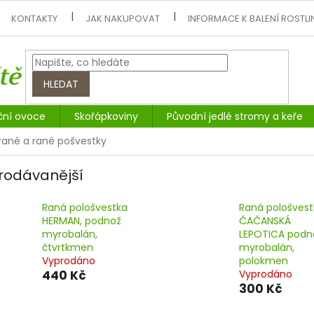
KONTAKTY
JAK NAKUPOVAT
INFORMACE K BALENÍ ROSTLI
HLEDAT
ční ovoce
Skořápkoviny
Původní jedlé stromy a keře
rané a rané pošvestky
rodávanější
Raná pološvestka
Raná pološvest
HERMAN, podnož
ČAČANSKÁ
myrobalán,
LEPOTICA podn
čtvrtkmen
myrobalán,
Vyprodáno
polokmen
440 Kč
Vyprodáno
300 Kč