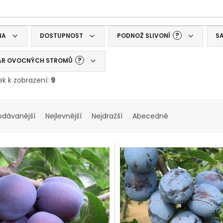
?
NA
DOSTUPNOST
PODNOŽ SLIVONÍ
S
?
AR OVOCNÝCH STROMŮ
ek k zobrazení:
9
odávanější
Nejlevnější
Nejdražší
Abecedně