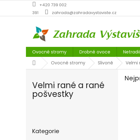
Přejít
+420 739 002
na
391
zahrada@zahradavystaviste.cz
obsah
Ovocné stromy
Drobné ovoce
Netradi
Domů
Ovocné stromy
Slivoně
Velmi 
Nejp
Velmi rané a rané
pošvestky
P
o
Přeskočit
s
Kategorie
kategorie
t