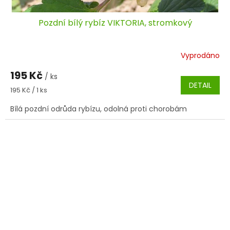
Pozdní bílý rybíz VIKTORIA, stromkový
Vyprodáno
195 Kč
/ ks
DETAIL
Měrná
195 Kč / 1 ks
cena:
Bílá pozdní odrůda rybízu, odolná proti chorobám