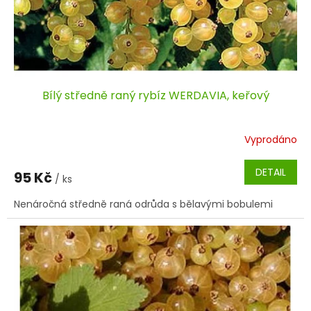
Bílý středně raný rybíz WERDAVIA, keřový
Vyprodáno
DETAIL
95 Kč
/ ks
Nenáročná středně raná odrůda s bělavými bobulemi