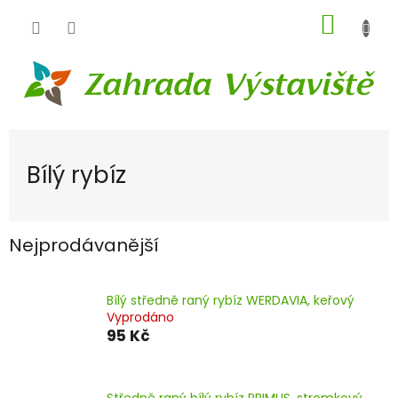
Přejít
NÁKUP
na
obsah
KOŠÍK
Bílý rybíz
Nejprodávanější
Bílý středně raný rybíz WERDAVIA, keřový
Vyprodáno
95 Kč
Středně raný bílý rybíz PRIMUS, stromkový