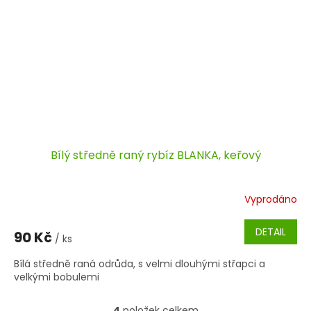
Bílý středně raný rybíz BLANKA, keřový
Vyprodáno
DETAIL
90 Kč
/ ks
Bílá středně raná odrůda, s velmi dlouhými střapci a
velkými bobulemi
4
položek celkem