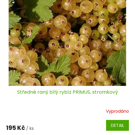
Středně raný bílý rybíz PRIMUS, stromkový
Vyprodáno
DETAIL
195 Kč
/ ks