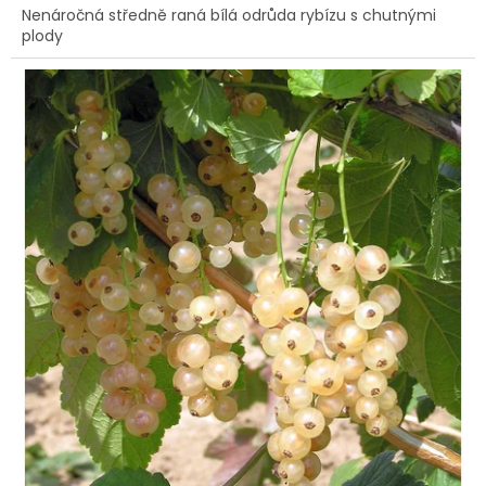
Nenáročná středně raná bílá odrůda rybízu s chutnými
plody