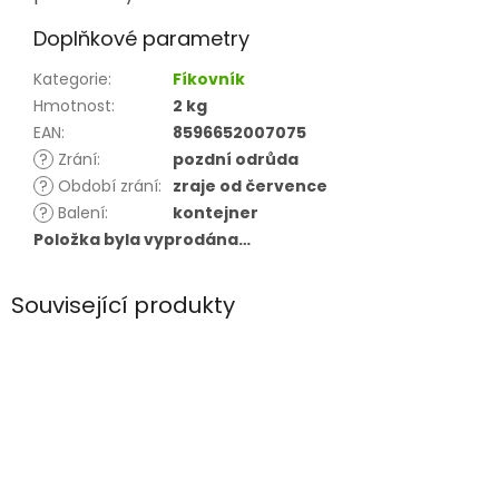
Doplňkové parametry
Kategorie
:
Fíkovník
Hmotnost
:
2 kg
EAN
:
8596652007075
?
Zrání
:
pozdní odrůda
?
Období zrání
:
zraje od července
?
Balení
:
kontejner
Položka byla vyprodána…
Související produkty