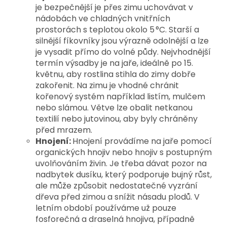
je bezpečnější je přes zimu uchovávat v
nádobách ve chladných vnitřních
prostorách s teplotou okolo 5 °C. Starší a
silnější fíkovníky jsou výrazně odolnější a lze
je vysadit přímo do volné půdy. Nejvhodnější
termín výsadby je na jaře, ideálně po 15.
květnu, aby rostlina stihla do zimy dobře
zakořenit. Na zimu je vhodné chránit
kořenový systém například listím, mulčem
nebo slámou. Větve lze obalit netkanou
textilií nebo jutovinou, aby byly chráněny
před mrazem.
Hnojení:
Hnojení provádíme na jaře pomocí
organických hnojiv nebo hnojiv s postupným
uvolňováním živin. Je třeba dávat pozor na
nadbytek dusíku, který podporuje bujný růst,
ale může způsobit nedostatečné vyzrání
dřeva před zimou a snížit násadu plodů. V
letním období používáme už pouze
fosforečná a draselná hnojiva, případně