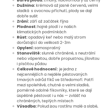
Barva plodu:
tmavý, fialovomodrý až černý
Dužnina:
krémová až jasně červená, velmi
sladká s ovocnou příchutí, plody se dají
dobře sušit
Zrání:
září až začátek října
Plodnost:
hojně plodí i v našich
klimatických podmínkách
Růst:
opadavý keř nebo malý strom
dorůstající do velikosti 2-3m
Opylení:
samosprašný
Stanoviště:
slunné chráněné, s neutrální
nebo vápenitou, dobře propustnou, jílovitou
i písčitou půdou
Celkové hodnocení:
je jedna z
nejcennějších a nejdéle pěstovaných
tmavých odrůd fíků ve Středomoří. Patří
mezi spolehlivé, chutné a velmi sladké,
poměrně odolné fíkovníky, které se dají
úspěšně pěstovat i u nás — zvlášť na
chráněných, teplých místech
Výsadba:
Pokud jsou rostliny malé a slabé,