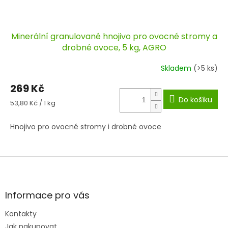
Minerální granulované hnojivo pro ovocné stromy a
drobné ovoce, 5 kg, AGRO
Skladem
(>5 ks)
269 Kč
Do košíku
Měrná
53,80 Kč / 1 kg
cena:
Hnojivo pro ovocné stromy i drobné ovoce
Z
á
p
a
Informace pro vás
t
Kontakty
í
Jak nakupovat