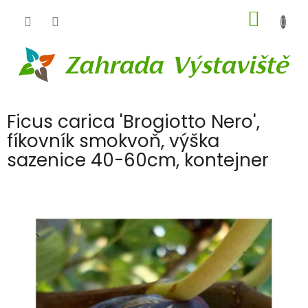
Přejít
NÁKUP
na
obsah
KOŠÍK
Ficus carica 'Brogiotto Nero',
fíkovník smokvoň, výška
sazenice 40-60cm, kontejner