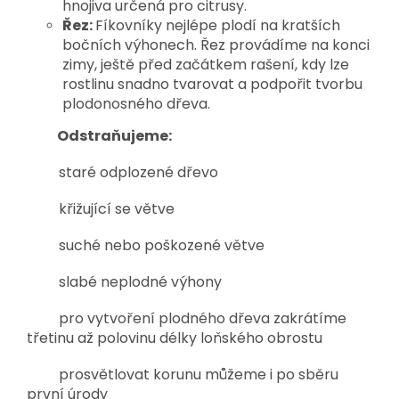
hnojiva určená pro citrusy.
Řez:
Fíkovníky nejlépe plodí na kratších
bočních výhonech. Řez provádíme na konci
zimy, ještě před začátkem rašení, kdy lze
rostlinu snadno tvarovat a podpořit tvorbu
plodonosného dřeva.
Odstraňujeme:
staré odplozené dřevo
křižující se větve
suché nebo poškozené větve
slabé neplodné výhony
pro vytvoření plodného dřeva zakrátíme
třetinu až polovinu délky loňského obrostu
prosvětlovat korunu můžeme i po sběru
první úrody