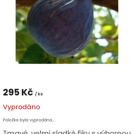
295 Kč
/ ks
Měrná
Vyprodáno
cena:
Položka byla vyprodána…
Tmavé, velmi sladké fíky s výbornou