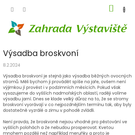
Přejít
NÁKUP
na
obsah
KOŠÍK
Výsadba broskvoní
8.2.2024
Výsadba broskvoní je stejná jako výsadba běžných ovocných
stromů. Měli bychom ji provádět spíše na jaře, ovšem není
výjimkou jí provést i v podzimních měsících. Pokud však
vysazujeme do vyšších nadmořských oblastí, raději volíme
výsadbu jarní. Dnes se klade velký důraz na to, že se stromy
broskvoní vyorávají v co nejpozdnějším termínu tak, aby byly
dostatečně vyzrálé a zimu v pohodě zvládli.
Není pravda, že broskvoně nejsou vhodné pro pěstování ve
vyšších polohách a že nebudou prosperovat. Kvetou
mnohem později než například meruňky a proto je