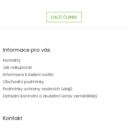
DALŠÍ ČLÁNEK
Z
á
p
a
Informace pro vás
t
Kontakty
í
Jak nakupovat
Informace k balení rostlin
Obchodní podmínky
Podmínky ochrany osobních údajů
Ústřední kontrolní a zkušební ústav zemědělský
Kontakt