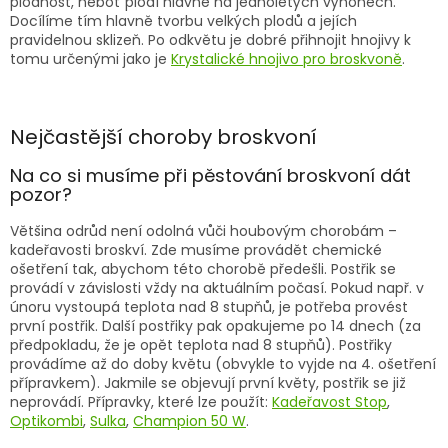
plodnost, neboť plodí hlavně na jednoletých výhonech.
Docílíme tím hlavně tvorbu velkých plodů a jejích
pravidelnou sklizeň. Po odkvětu je dobré přihnojit hnojivy k
tomu určenými jako je
Krystalické hnojivo pro broskvoně
.
Nejčastější choroby broskvoní
Na co si musíme při pěstování broskvoní dát
pozor?
Většina odrůd není odolná vůči houbovým chorobám –
kadeřavosti broskví. Zde musíme provádět chemické
ošetření tak, abychom této chorobě předešli. Postřik se
provádí v závislosti vždy na aktuálním počasí. Pokud např. v
únoru vystoupá teplota nad 8 stupňů, je potřeba provést
první postřik. Další postřiky pak opakujeme po 14 dnech (za
předpokladu, že je opět teplota nad 8 stupňů). Postřiky
provádíme až do doby květu (obvykle to vyjde na 4. ošetření
přípravkem). Jakmile se objevují první květy, postřik se již
neprovádí. Přípravky, které lze použít:
Kadeřavost Stop
,
Optikombi
,
Sulka
,
Champion 50 W
.