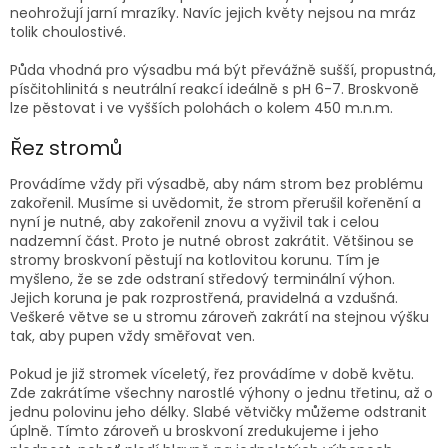
neohrožují jarní mrazíky. Navíc jejich květy nejsou na mráz
tolik choulostivé.
Půda vhodná pro výsadbu má být převážně sušší, propustná,
písčitohlinitá s neutrální reakcí ideálně s pH 6-7. Broskvoně
lze pěstovat i ve vyšších polohách o kolem 450 m.n.m.
Řez stromů
Provádíme vždy při výsadbě, aby nám strom bez problému
zakořenil. Musíme si uvědomit, že strom přerušil kořenění a
nyní je nutné, aby zakořenil znovu a vyživil tak i celou
nadzemní část. Proto je nutné obrost zakrátit. Většinou se
stromy broskvoní pěstují na kotlovitou korunu. Tím je
myšleno, že se zde odstraní středový terminální výhon.
Jejich koruna je pak rozprostřená, pravidelná a vzdušná.
Veškeré větve se u stromu zároveň zakrátí na stejnou výšku
tak, aby pupen vždy směřovat ven.
Pokud je již stromek víceletý, řez provádíme v době květu.
Zde zakrátíme všechny narostlé výhony o jednu třetinu, až o
jednu polovinu jeho délky. Slabé větvičky můžeme odstranit
úplně. Tímto zároveň u broskvoní zredukujeme i jeho