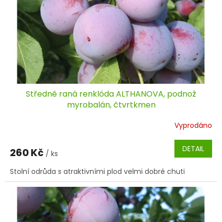
Středně raná renklóda ALTHANOVA, podnož
myrobalán, čtvrtkmen
Vyprodáno
DETAIL
260 Kč
/ ks
Stolní odrůda s atraktivními plod velmi dobré chuti