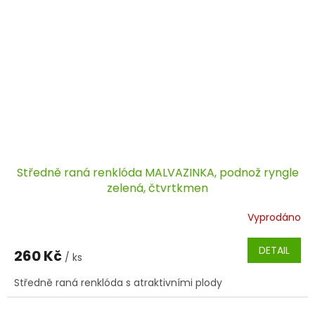
Středně raná renklóda MALVAZINKA, podnož ryngle
zelená, čtvrtkmen
Vyprodáno
DETAIL
260 Kč
/ ks
Středně raná renklóda s atraktivními plody