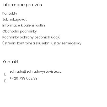
a
a
Informace pro vás
c
t
í
Kontakty
í
p
Jak nakupovat
r
v
Informace k balení rostlin
k
Obchodní podmínky
y
Podmínky ochrany osobních údajů
v
ý
Ústřední kontrolní a zkušební ústav zemědělský
p
i
s
u
Kontakt
zahrada
@
zahradavystaviste.cz
+420 739 002 391