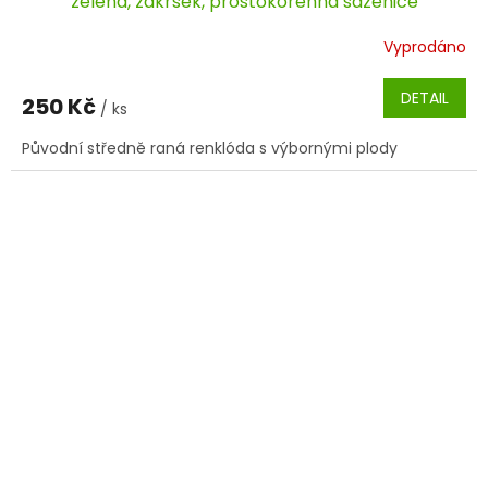
zelená, zákrsek, prostokořenná sazenice
Vyprodáno
DETAIL
250 Kč
/ ks
Původní středně raná renklóda s výbornými plody