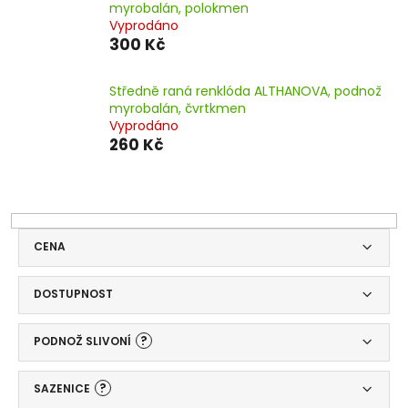
myrobalán, polokmen
Vyprodáno
300 Kč
Středně raná renklóda ALTHANOVA, podnož
myrobalán, čvrtkmen
Vyprodáno
260 Kč
CENA
DOSTUPNOST
?
PODNOŽ SLIVONÍ
?
SAZENICE