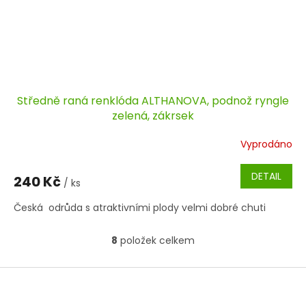
Středně raná renklóda ALTHANOVA, podnož ryngle
zelená, zákrsek
Vyprodáno
DETAIL
240 Kč
/ ks
Česká odrůda s atraktivními plody velmi dobré chuti
8
položek celkem
O
v
l
Z
á
á
d
p