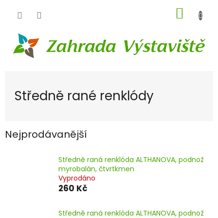
Přejít
NÁKUP
na
obsah
KOŠÍK
Středně rané renklódy
Nejprodávanější
Středně raná renklóda ALTHANOVA, podnož
myrobalán, čtvrtkmen
Vyprodáno
260 Kč
Středně raná renklóda ALTHANOVA, podnož