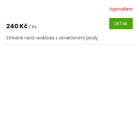
Vyprodáno
DETAIL
240 Kč
/ ks
Středně raná renklóda s atraktivními plody