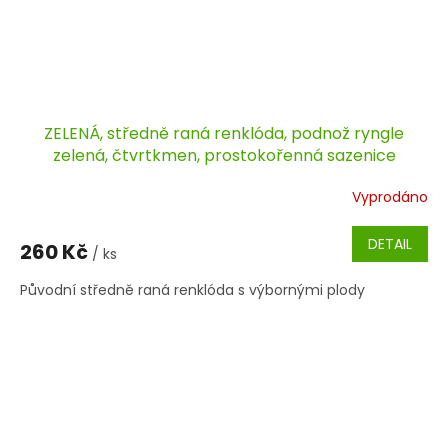
ZELENÁ, středně raná renklóda, podnož ryngle
zelená, čtvrtkmen, prostokořenná sazenice
Vyprodáno
DETAIL
260 Kč
/ ks
Původní středně raná renklóda s výbornými plody