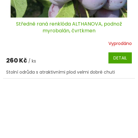
Středně raná renklóda ALTHANOVA, podnož
myrobalán, čvrtkmen
Vyprodáno
DETAIL
260 Kč
/ ks
Stolní odrůda s atraktivními plod velmi dobré chuti