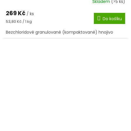
Skladem
(>5 ks)
269 Kč
/ ks
Do košíku
Měrná
53,80 Kč / 1 kg
cena:
Bezchloridové granulované (kompaktované) hnojivo