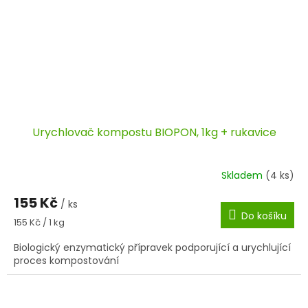
Urychlovač kompostu BIOPON, 1kg + rukavice
Skladem
(4 ks)
155 Kč
/ ks
Do košíku
Měrná
155 Kč / 1 kg
cena:
Biologický enzymatický přípravek podporující a urychlující
proces kompostování