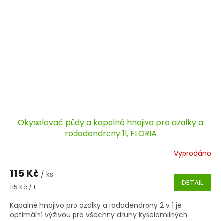
Okyselovač půdy a kapalné hnojivo pro azalky a
rododendrony 1l, FLORIA
Vyprodáno
115 Kč
/ ks
DETAIL
Měrná
115 Kč / 1 l
cena:
Kapalné hnojivo pro azalky a rododendrony 2 v 1 je
optimální výživou pro všechny druhy kyselomilných