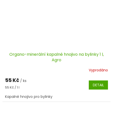
Organo-minerální kapalné hnojivo na bylinky 1 l,
Agro
Vyprodáno
55 Kč
/ ks
DETAIL
Měrná
55 Kč / 1 l
cena:
Kapalné hnojivo pro bylinky