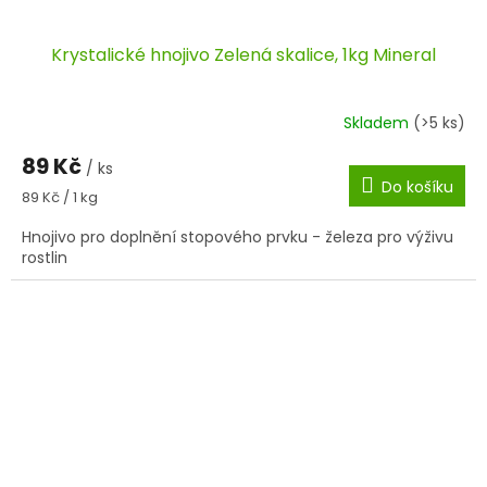
Krystalické hnojivo Zelená skalice, 1kg Mineral
Skladem
(>5 ks)
89 Kč
/ ks
Do košíku
Měrná
89 Kč / 1 kg
cena:
Hnojivo pro doplnění stopového prvku - železa pro výživu
rostlin