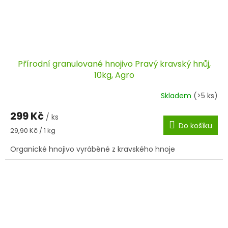
Přírodní granulované hnojivo Pravý kravský hnůj,
10kg, Agro
Skladem
(>5 ks)
299 Kč
/ ks
Do košíku
Měrná
29,90 Kč / 1 kg
cena:
Organické hnojivo vyráběné z kravského hnoje