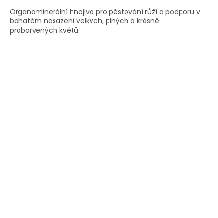
cena:
Organominerální hnojivo pro pěstování růží a podporu v
bohatém nasazení velkých, plných a krásně
probarvených květů.