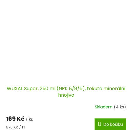
WUXAL Super, 250 ml (NPK 8/8/6), tekuté minerální
hnojivo
Skladem
(4 ks)
169 Kč
/ ks
Do košíku
Měrná
676 Kč / 1 l
cena: