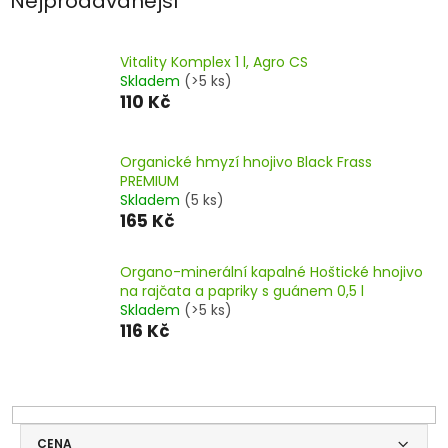
Nejprodávanější
Vitality Komplex 1 l, Agro CS
Skladem
(>5 ks)
110 Kč
Organické hmyzí hnojivo Black Frass
PREMIUM
Skladem
(5 ks)
165 Kč
Organo-minerální kapalné Hoštické hnojivo
na rajčata a papriky s guánem 0,5 l
Skladem
(>5 ks)
116 Kč
CENA