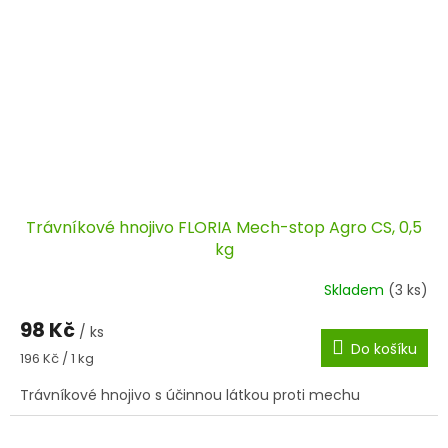
Trávníkové hnojivo FLORIA Mech-stop Agro CS, 0,5
kg
Skladem
(3 ks)
98 Kč
/ ks
Do košíku
Měrná
196 Kč / 1 kg
cena:
Trávníkové hnojivo s účinnou látkou proti mechu