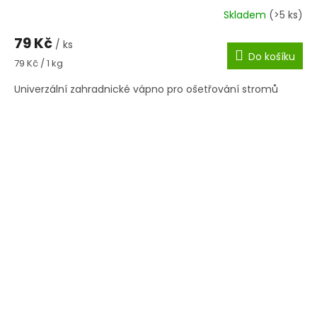
Skladem
(>5 ks)
79 Kč
/ ks
Do košíku
Měrná
79 Kč / 1 kg
cena:
Univerzální zahradnické vápno pro ošetřování stromů