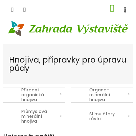
Přejít
NÁKUP
na
obsah
KOŠÍK
Hnojiva, přípravky pro úpravu
půdy
Přírodní
Organo-
organická
minerální
hnojiva
hnojiva
Průmyslová
Stimulátory
minerální
růstu
hnojiva