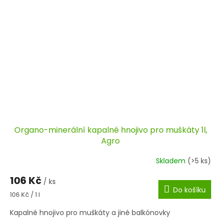
Organo-minerální kapalné hnojivo pro muškáty 1l,
Agro
Skladem
(>5 ks)
106 Kč
/ ks
Do košíku
Měrná
106 Kč / 1 l
cena:
Kapalné hnojivo pro muškáty a jiné balkónovky