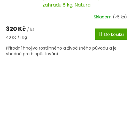
zahradu 8 kg, Natura
Skladem
(>5 ks)
320 Kč
/ ks
Do košíku
Měrná
40 Kč / 1 kg
cena:
Přírodní hnojivo rostlinného a živočišného původu a je
vhodné pro biopěstování