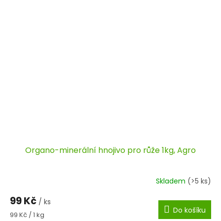
Organo-minerální hnojivo pro růže 1kg, Agro
Skladem
(>5 ks)
99 Kč
/ ks
Do košíku
Měrná
99 Kč / 1 kg