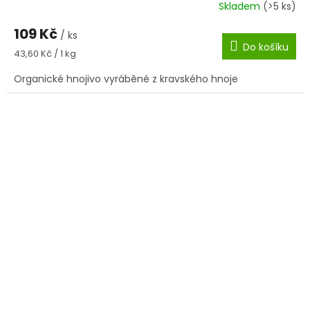
Skladem
(>5 ks)
109 Kč
/ ks
Do košíku
Měrná
43,60 Kč / 1 kg
cena:
Organické hnojivo vyráběné z kravského hnoje