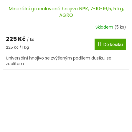
Minerální granulované hnojivo NPK, 7-10-16,5, 5 kg,
AGRO
Skladem
(5 ks)
225 Kč
/ ks
Do košíku
Měrná
225 Kč / 1 kg
cena:
Univerzální hnojivo se zvýšeným podílem dusíku, se
zeolitem