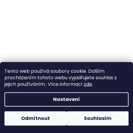
Tento web používá soubory cookie. Dalším
procházením tohoto webu vyjadřujete souhlas s
Organo-minerální hnojivo pro okrasné dřeviny 1kg,
jejich používáním.. Více informací
zde
.
Agro
Nastavení
Skladem
(>5 ks)
99 Kč
/ ks
Do košíku
Odmítnout
Souhlasím
Měrná
99 Kč / 1 kg
cena:
Organominerální hnojivo pro všechny druhy okrasných