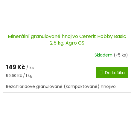
Minerální granulované hnojivo Cererit Hobby Basic
2,5 kg, Agro CS
Skladem
(>5 ks)
149 Kč
/ ks
Do košíku
Měrná
59,60 Kč / 1 kg
cena:
Bezchloridové granulované (kompaktované) hnojivo