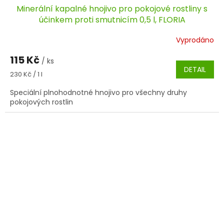
Minerální kapalné hnojivo pro pokojové rostliny s
účinkem proti smutnicím 0,5 l, FLORIA
Vyprodáno
115 Kč
/ ks
DETAIL
Měrná
230 Kč / 1 l
cena:
Speciální plnohodnotné hnojivo pro všechny druhy
pokojových rostlin