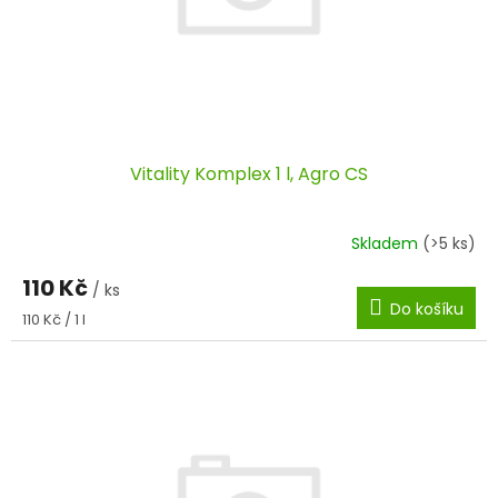
ů
t
ů
Vitality Komplex 1 l, Agro CS
Skladem
(>5 ks)
110 Kč
/ ks
Do košíku
Měrná
110 Kč / 1 l
cena: