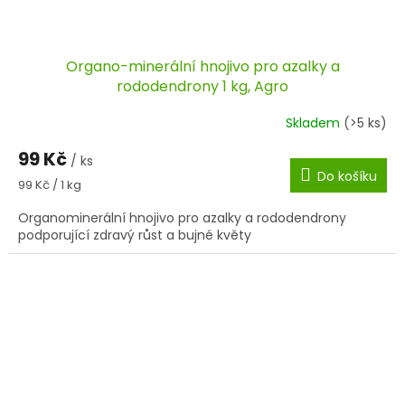
Organo-minerální hnojivo pro azalky a
rododendrony 1 kg, Agro
Skladem
(>5 ks)
99 Kč
/ ks
Do košíku
Měrná
99 Kč / 1 kg
cena:
Organominerální hnojivo pro azalky a rododendrony
podporující zdravý růst a bujné květy