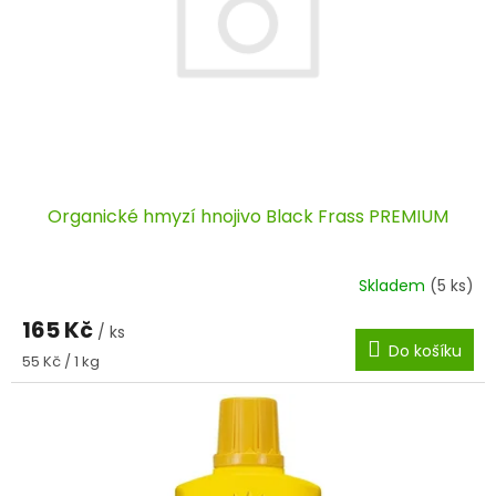
Organické hmyzí hnojivo Black Frass PREMIUM
Skladem
(5 ks)
165 Kč
/ ks
Do košíku
Měrná
55 Kč / 1 kg
cena: