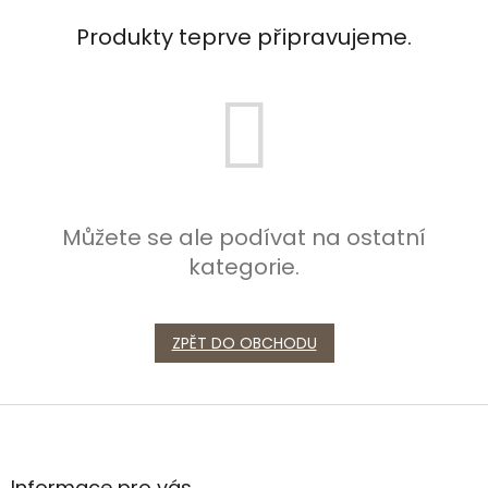
Produkty teprve připravujeme.
Můžete se ale podívat na ostatní
kategorie.
ZPĚT DO OBCHODU
Z
á
p
a
Informace pro vás