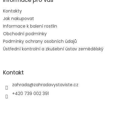
t
Kontakty
í
Jak nakupovat
Informace k balení rostlin
Obchodní podmínky
Podmínky ochrany osobních údajů
Ústřední kontrolní a zkušební ústav zemědělský
Kontakt
zahrada
@
zahradavystaviste.cz
+420 739 002 391