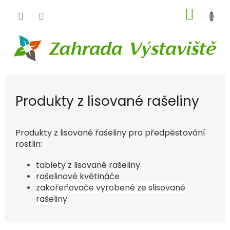
Přejít
NÁKUP
na
obsah
KOŠÍK
Produkty z lisované rašeliny
Produkty z lisované řašeliny pro předpěstování
rostlin:
tablety z lisované rašeliny
rašelinové květináče
zakořeňovače vyrobené ze slisované
rašeliny