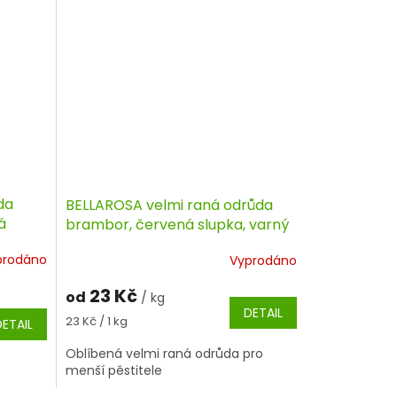
da
BELLAROSA velmi raná odrůda
á
brambor, červená slupka, varný
typ B
prodáno
Vyprodáno
23 Kč
od
/ kg
DETAIL
Měrná
23 Kč / 1 kg
DETAIL
cena:
Oblíbená velmi raná odrůda pro
menší pěstitele