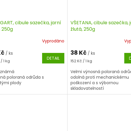
GART, cibule sazečka, jarní
VŠETANA, cibule sazečka, j
, 250g
žlutá, 250g
Vyprodáno
Vy
Kč
38 Kč
/ ks
/ ks
DETAIL
á
Měrná
/ 1 kg
152 Kč / 1 kg
cena:
oznámá
Velmi výnosná poloraná odrů
ná poloraná odrůda s
odolná proti mechanickému
itými plody
poškození a s výbornou
skladovatelností