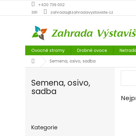
Přejít
+420 739 002
na
391
zahrada@zahradavystaviste.cz
obsah
Ovocné stromy
Drobné ovoce
Netradi
Domů
Semena, osivo, sadba
Semena, osivo,
sadba
Nejp
P
o
Přeskočit
s
Kategorie
kategorie
t