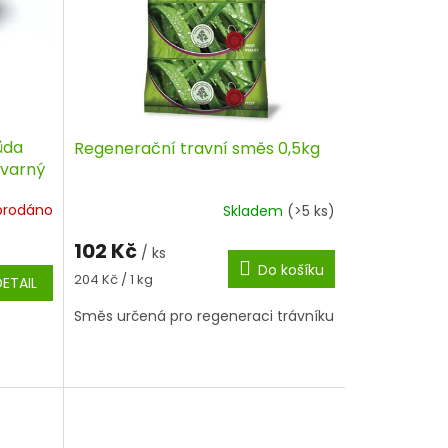
ůda
Regenerační travní směs 0,5kg
 varný
prodáno
Skladem
(>5 ks)
102 Kč
/ ks
Do košíku
Měrná
204 Kč / 1 kg
DETAIL
cena:
Směs určená pro regeneraci trávníku