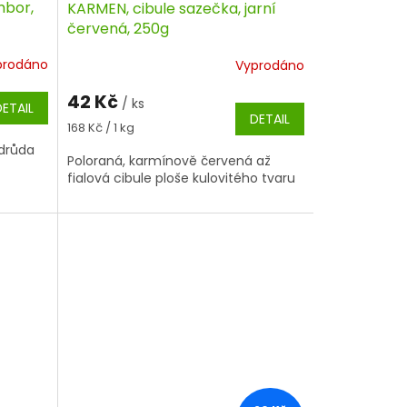
mbor,
KARMEN, cibule sazečka, jarní
červená, 250g
prodáno
Vyprodáno
42 Kč
/ ks
DETAIL
DETAIL
Měrná
168 Kč / 1 kg
cena:
odrůda
Poloraná, karmínově červená až
fialová cibule ploše kulovitého tvaru