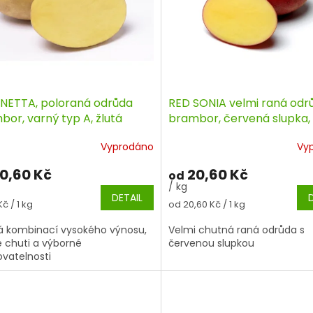
NETTA, poloraná odrůda
RED SONIA velmi raná odr
or, varný typ A, žlutá
brambor, červená slupka,
ka
typ B
Vyprodáno
Vy
0,60 Kč
20,60 Kč
od
/ kg
DETAIL
á
Měrná
Kč / 1 kg
od 20,60 Kč / 1 kg
cena:
á kombinací vysokého výnosu,
Velmi chutná raná odrůda s
é chuti a výborné
červenou slupkou
ovatelnosti