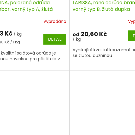
INA, poloraná odrůda
LARISSA, raná odrůda bra
or, varný typ A, žlutá
varný typ B, žlutá slupka
ka
Vyprodáno
Vy
3 Kč
20,60 Kč
/ kg
od
DETAIL
/ kg
á
80 Kč / 1 kg
Vynikající kvalitní konzumní 
 kvalitní salátová odrůda je
se žlutou dužninou
nou novinkou pro pěstitele v