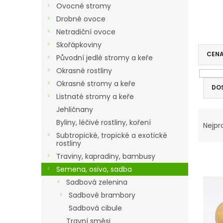
r
Ovocné stromy
a
Drobné ovoce
n
Netradiční ovoce
n
í
Skořápkoviny
p
CEN
Původní jedlé stromy a keře
a
Okrasné rostliny
n
Okrasné stromy a keře
e
DO
Listnaté stromy a keře
l
Jehličnany
V
Ř
Byliny, léčivé rostliny, koření
ý
a
Nejpr
p
z
Subtropické, tropické a exotické
rostliny
i
e
s
n
Traviny, kapradiny, bambusy
p
í
Semena, osivo, sadba
r
p
Sadbová zelenina
o
r
Sadbové brambory
d
o
Sadbová cibule
u
d
Travní směsi
k
u