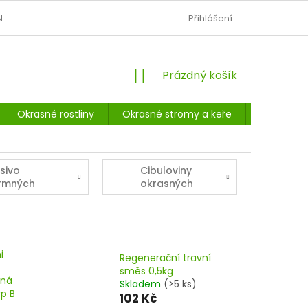
N
OBCHODNÍ PODMÍNKY
PODMÍNKY OCHRANY OSOBNÍCH Ú
Přihlášení
NÁKUPNÍ
Prázdný košík
KOŠÍK
Okrasné rostliny
Okrasné stromy a keře
Listnaté 
sivo
Cibuloviny
rmných
okrasných
lodin
rostlin
i
Regenerační travní
směs 0,5kg
ená
Skladem
(>5 ks)
yp B
102 Kč