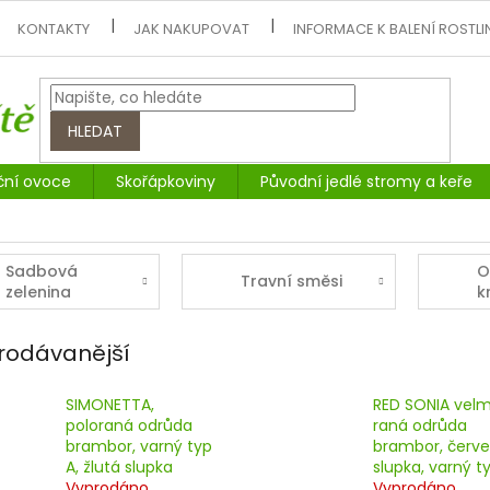
KONTAKTY
JAK NAKUPOVAT
INFORMACE K BALENÍ ROSTLI
HLEDAT
ční ovoce
Skořápkoviny
Původní jedlé stromy a keře
Sadbová
O
Travní směsi
zelenina
k
p
rodávanější
SIMONETTA,
RED SONIA velm
poloraná odrůda
raná odrůda
brambor, varný typ
brambor, červ
A, žlutá slupka
slupka, varný t
Vyprodáno
Vyprodáno