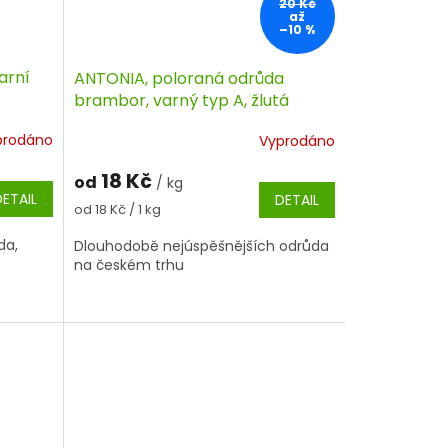
20 Kč
až
–10 %
arní
ANTONIA, poloraná odrůda
brambor, varný typ A, žlutá
slupka
prodáno
Vyprodáno
18 Kč
od
/ kg
DETAIL
DETAIL
Měrná
od 18 Kč / 1 kg
cena:
da,
Dlouhodobě nejúspěšnějších odrůda
na českém trhu