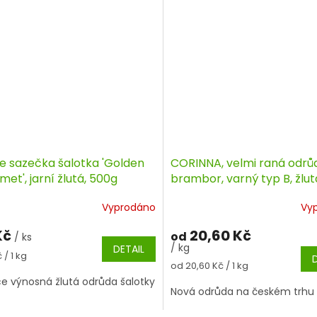
le sazečka šalotka 'Golden
CORINNA, velmi raná odrů
et', jarní žlutá, 500g
brambor, varný typ B, žlut
slupka
Vyprodáno
Vy
Kč
20,60 Kč
od
/ ks
/ kg
DETAIL
á
 / 1 kg
Měrná
od 20,60 Kč / 1 kg
cena:
e výnosná žlutá odrůda šalotky
Nová odrůda na českém trhu