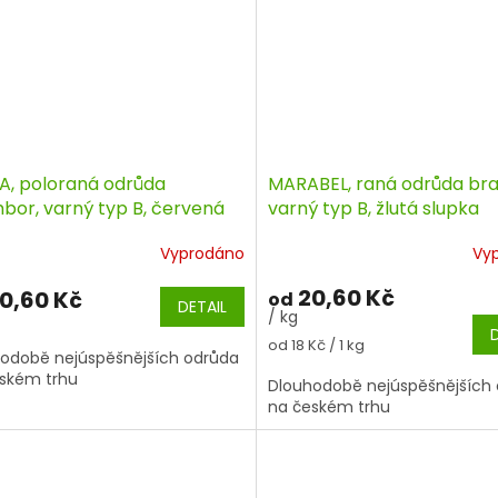
A, poloraná odrůda
MARABEL, raná odrůda br
bor, varný typ B, červená
varný typ B, žlutá slupka
ka
Vyprodáno
Vy
20,60 Kč
0,60 Kč
od
DETAIL
/ kg
Měrná
od 18 Kč / 1 kg
odobě nejúspěšnějších odrůda
cena:
ském trhu
Dlouhodobě nejúspěšnějších
na českém trhu