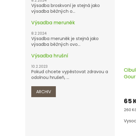
8.2.2024
Výsadba broskvoní je stejná jako
výsadba běžných o...
Výsadba meruněk
8.2.2024
Výsadba meruněk je stejná jako
výsadba běžných ovo...
Výsadba hrušní
10.2.2023
Cibu
Pokud chcete vypěstovat zdravou a
Gourm
odolnou hrušeň, ...
ARCHIV
65 
Měrn
260 Kč
cena:
Vysoc