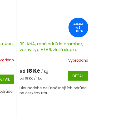
20 Kč
až
–10 %
ambor,
BELANA, raná odrůda brambor,
varný typ A/AB, žlutá slupka
prodáno
Vyprodáno
18 Kč
od
/ kg
DETAIL
Měrná
od 18 Kč / 1 kg
DETAIL
cena:
Dlouhodobě nejúspěšnějších odrůda
 odrůda
na českém trhu