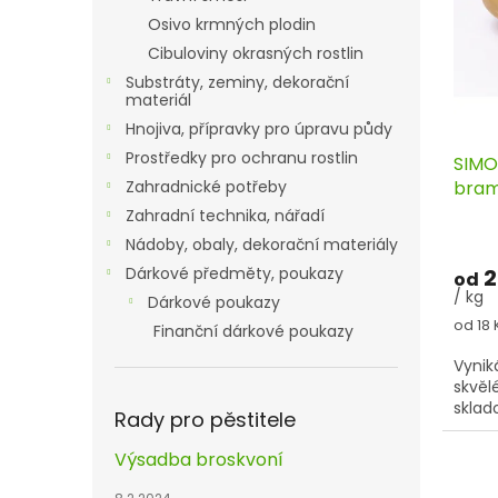
t
k
Osivo krmných plodin
ů
t
Cibuloviny okrasných rostlin
ů
Substráty, zeminy, dekorační
materiál
Hnojiva, přípravky pro úpravu půdy
Prostředky pro ochranu rostlin
SIMO
Zahradnické potřeby
bramb
slup
Zahradní technika, nářadí
Nádoby, obaly, dekorační materiály
Dárkové předměty, poukazy
2
od
/ kg
Dárkové poukazy
Měrn
od 18 
Finanční dárkové poukazy
cena:
Vynik
skvěl
sklad
Rady pro pěstitele
Výsadba broskvoní