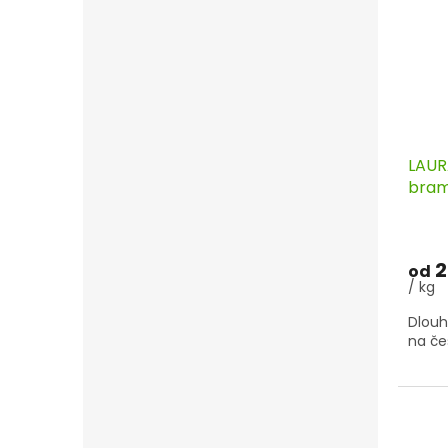
LAUR
bram
slup
2
od
/ kg
Dlouh
na če