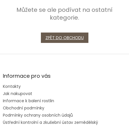
Můžete se ale podívat na ostatní
kategorie.
ZPĚT DO OBCHODU
Z
á
p
a
Informace pro vás
t
Kontakty
í
Jak nakupovat
Informace k balení rostlin
Obchodní podmínky
Podmínky ochrany osobních údajů
Ústřední kontrolní a zkušební ústav zemědělský