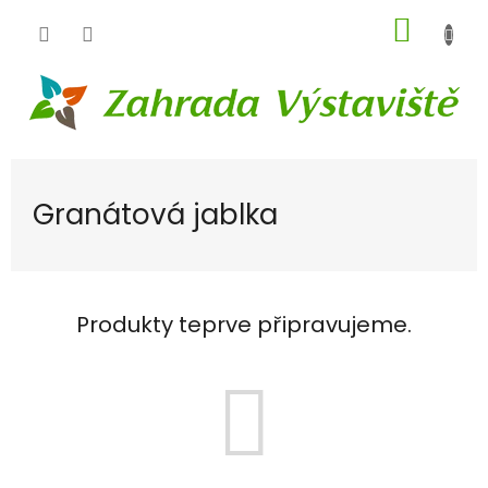
Přejít
NÁKUP
na
obsah
KOŠÍK
Granátová jablka
Produkty teprve připravujeme.