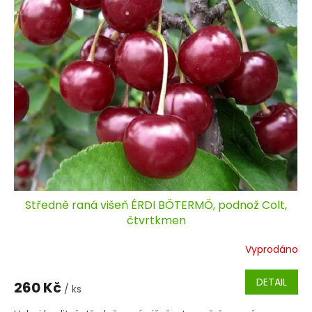
Středně raná višeň ÉRDI BÖTERMÖ, podnož Colt,
čtvrtkmen
Vyprodáno
DETAIL
260 Kč
/ ks