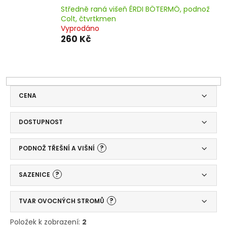
Středně raná višeň ÉRDI BÖTERMÖ, podnož
Colt, čtvrtkmen
Vyprodáno
260 Kč
CENA
DOSTUPNOST
?
PODNOŽ TŘEŠNÍ A VIŠNÍ
?
SAZENICE
?
TVAR OVOCNÝCH STROMŮ
Položek k zobrazení:
2