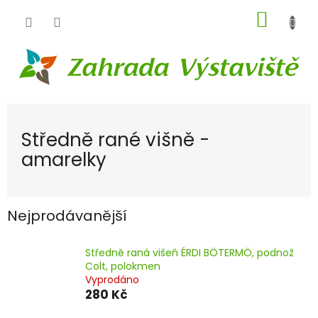
Přejít
NÁKUP
na
obsah
KOŠÍK
Středně rané višně -
amarelky
Nejprodávanější
Středně raná višeň ÉRDI BÖTERMÖ, podnož
Colt, polokmen
Vyprodáno
280 Kč