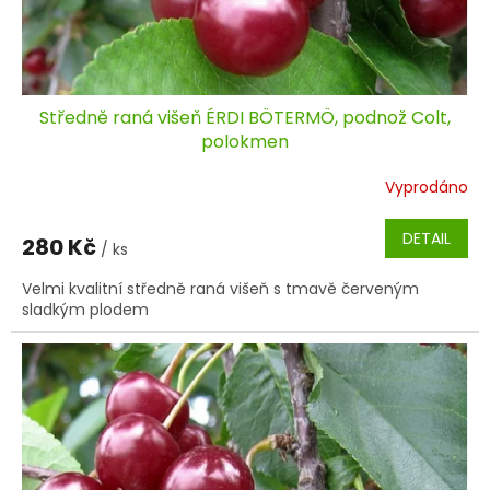
Středně raná višeň ÉRDI BÖTERMÖ, podnož Colt,
polokmen
Vyprodáno
DETAIL
280 Kč
/ ks
Velmi kvalitní středně raná višeň s tmavě červeným
sladkým plodem