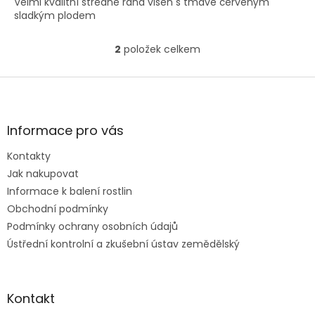
Velmi kvalitní středně raná višeň s tmavě červeným
sladkým plodem
2
položek celkem
O
v
l
Z
á
á
d
p
a
a
Informace pro vás
c
t
í
Kontakty
í
p
Jak nakupovat
r
v
Informace k balení rostlin
k
Obchodní podmínky
y
Podmínky ochrany osobních údajů
v
ý
Ústřední kontrolní a zkušební ústav zemědělský
p
i
s
u
Kontakt