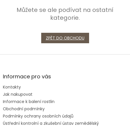
Můžete se ale podívat na ostatní
kategorie.
ZPĚT DO OBCHODU
Z
á
p
a
Informace pro vás
t
Kontakty
í
Jak nakupovat
Informace k balení rostlin
Obchodní podmínky
Podmínky ochrany osobních údajů
Ústřední kontrolní a zkušební ústav zemědělský