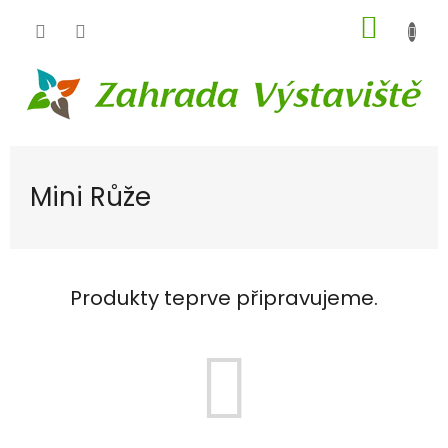
Přejít
NÁKUP
na
obsah
KOŠÍK
Mini Růže
Produkty teprve připravujeme.