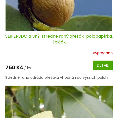
SEIFERSDORFSKÝ, středně raný ořešák-polopapírka,
špičák
Vyprodáno
DETAIL
750 Kč
/ ks
Středně raná odrůda ořešáku vhodná i do vyšších poloh