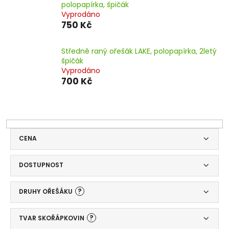
polopapírka, špičák
Vyprodáno
750 Kč
Středně raný ořešák LAKE, polopapírka, 2letý
špičák
Vyprodáno
700 Kč
CENA
DOSTUPNOST
?
DRUHY OŘEŠÁKU
?
TVAR SKOŘÁPKOVIN