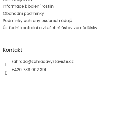
v
Informace k balení rostlin
k
Obchodní podmínky
y
Podmínky ochrany osobních údajů
v
ý
Ústřední kontrolní a zkušební ústav zemědělský
p
i
s
u
Kontakt
zahrada
@
zahradavystaviste.cz
+420 739 002 391