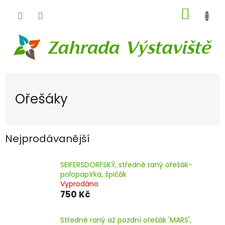
Přejít
NÁKUP
na
obsah
KOŠÍK
Ořešáky
Nejprodávanější
SEIFERSDORFSKÝ, středně raný ořešák-
polopapírka, špičák
Vyprodáno
750 Kč
Středně raný až pozdní ořešák 'MARS',