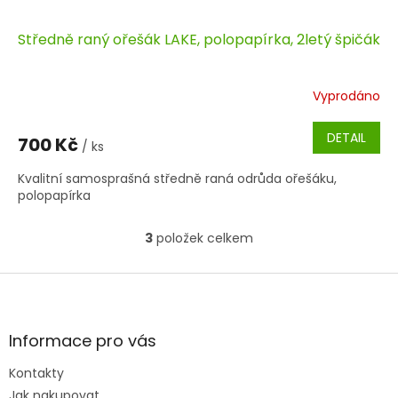
Středně raný ořešák LAKE, polopapírka, 2letý špičák
Vyprodáno
DETAIL
700 Kč
/ ks
Kvalitní samosprašná středně raná odrůda ořešáku,
polopapírka
3
položek celkem
O
v
l
Z
á
á
d
p
a
a
Informace pro vás
c
t
í
Kontakty
í
p
Jak nakupovat
r