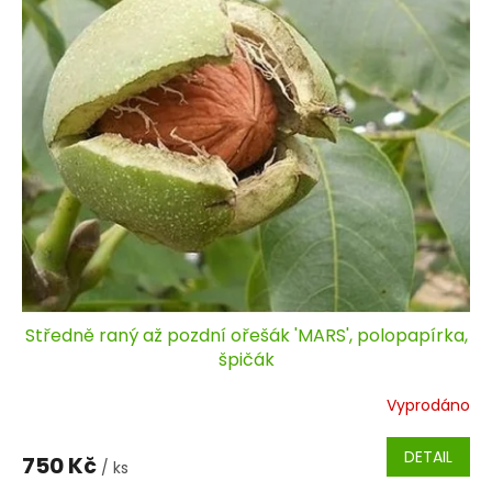
Středně raný až pozdní ořešák 'MARS', polopapírka,
špičák
Vyprodáno
DETAIL
750 Kč
/ ks