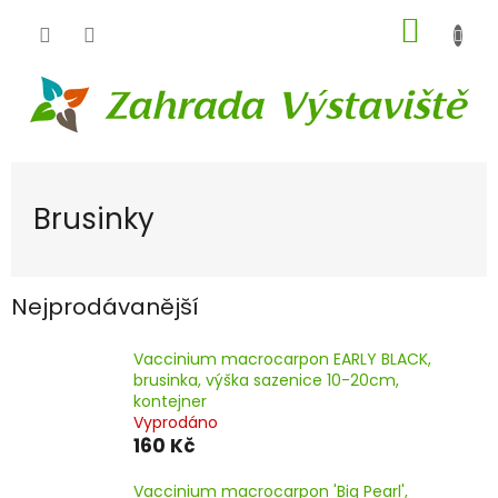
Přejít
NÁKUP
na
obsah
KOŠÍK
Brusinky
Nejprodávanější
Vaccinium macrocarpon EARLY BLACK,
brusinka, výška sazenice 10-20cm,
kontejner
Vyprodáno
160 Kč
Vaccinium macrocarpon 'Big Pearl',