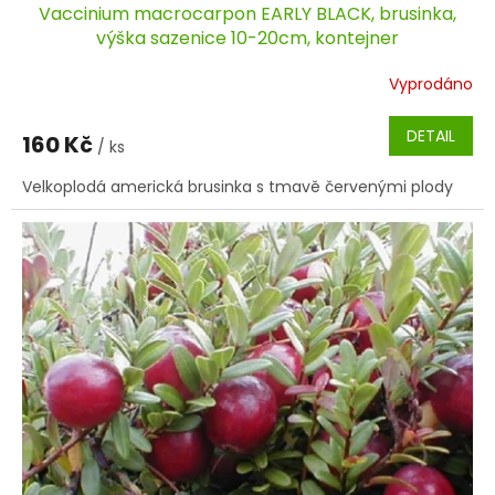
Vaccinium macrocarpon EARLY BLACK, brusinka,
výška sazenice 10-20cm, kontejner
Vyprodáno
DETAIL
160 Kč
/ ks
Velkoplodá americká brusinka s tmavě červenými plody