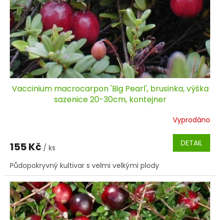
Vaccinium macrocarpon 'Big Pearl', brusinka, výška
sazenice 20-30cm, kontejner
Vyprodáno
DETAIL
155 Kč
/ ks
Půdopokryvný kultivar s velmi velkými plody