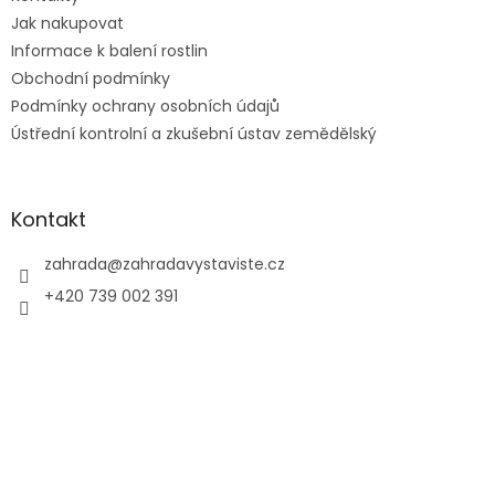
í
p
Jak nakupovat
r
v
Informace k balení rostlin
k
Obchodní podmínky
y
Podmínky ochrany osobních údajů
v
ý
Ústřední kontrolní a zkušební ústav zemědělský
p
i
s
u
Kontakt
zahrada
@
zahradavystaviste.cz
+420 739 002 391