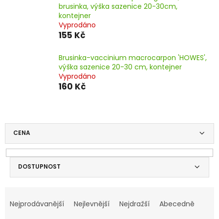
brusinka, výška sazenice 20-30cm,
kontejner
Vyprodáno
155 Kč
Brusinka-vaccinium macrocarpon 'HOWES',
výška sazenice 20-30 cm, kontejner
Vyprodáno
160 Kč
CENA
DOSTUPNOST
V
Ř
ý
a
Nejprodávanější
Nejlevnější
Nejdražší
Abecedně
p
z