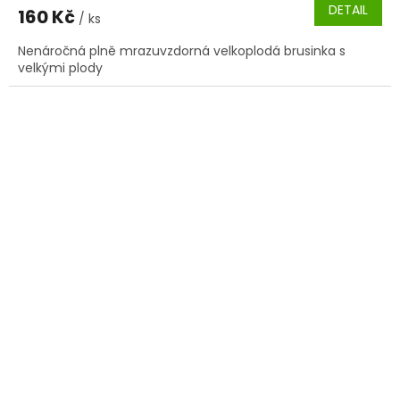
DETAIL
160 Kč
/ ks
Nenáročná plně mrazuvzdorná velkoplodá brusinka s
velkými plody