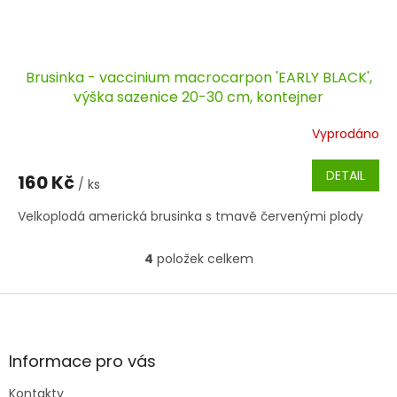
Brusinka - vaccinium macrocarpon 'EARLY BLACK',
výška sazenice 20-30 cm, kontejner
Vyprodáno
DETAIL
160 Kč
/ ks
Velkoplodá americká brusinka s tmavě červenými plody
4
položek celkem
O
v
l
Z
á
á
d
p
a
a
Informace pro vás
c
t
í
Kontakty