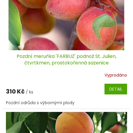
Pozdní meruňka 'FARBUZ' podnož St. Julien,
čtvrtkmen, prostokořenná sazenice
Vyprodáno
DETAIL
310 Kč
/ ks
Pozdní odrůda s výbornými plody