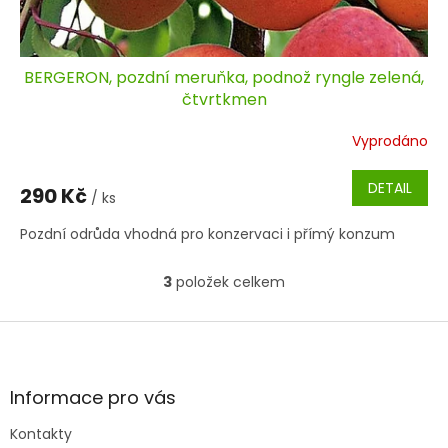
BERGERON, pozdní meruňka, podnož ryngle zelená,
čtvrtkmen
Vyprodáno
DETAIL
290 Kč
/ ks
Pozdní odrůda vhodná pro konzervaci i přímý konzum
3
položek celkem
O
v
l
Z
á
á
d
p
a
a
Informace pro vás
c
t
í
Kontakty
í
p