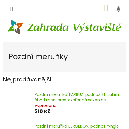
Přejít
NÁKUP
na
obsah
KOŠÍK
Pozdní meruňky
Nejprodávanější
Pozdní meruňka 'FARBUZ' podnož St. Julien,
čtvrtkmen, prostokořenná sazenice
Vyprodáno
310 Kč
Pozdní meruňka BERGERON, podnož ryngle,