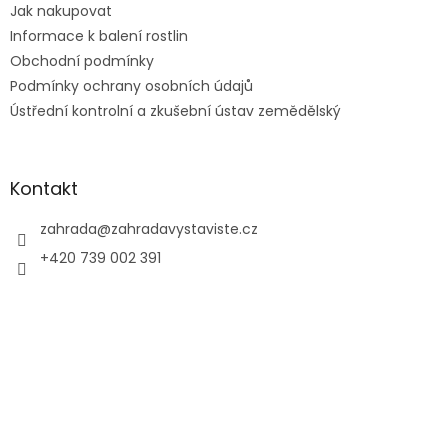
Jak nakupovat
r
v
Informace k balení rostlin
k
Obchodní podmínky
y
Podmínky ochrany osobních údajů
v
ý
Ústřední kontrolní a zkušební ústav zemědělský
p
i
s
u
Kontakt
zahrada
@
zahradavystaviste.cz
+420 739 002 391