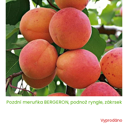
Pozdní meruňka BERGERON, podnož ryngle, zákrsek
Vyprodáno