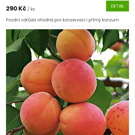
DETAIL
290 Kč
/ ks
Pozdní odrůda vhodná pro konzervaci i přímý konzum