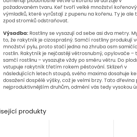
obměňují plodonosné větve a koruna se udržuje v
požadovaném tvaru. Keř tvoří velké množství kořenov
výmladků, které vyrůstají z pupenu na kořenu. Ty je ale 
zpod stromků odstraňovat.
Výsadba:
Rostliny se vysazují od sebe asi dva metry. M
to, že rakytník je cizosprašný. Samčí rostliny produkují 
množství pylu, proto stačí jedna na zhruba osm samičí
rostlin. Rakytník je nejčastěji větrosnubný, opylovače – 
samčí rostlinu – vysazujte vždy po směru větru. Do plod
vstupuje rakytník třetím rokem pěstování. Sklizeň v
následujících letech stoupá, svého maxima dosahuje ke
dosažení dospělé výšky, což je velmi brzy. Tato dřevina 
nejproduktivnějším druhům, odmění vás tedy vysokou ú
isející produkty