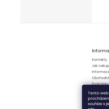
Z
á
p
a
t
Informa
í
Kontakty
Jak naku
Informace 
Obchodní
Podmínky
osobních 
Tento web 
Ústřední k
procházení
zkušební 
souhlas s j
zeměděls