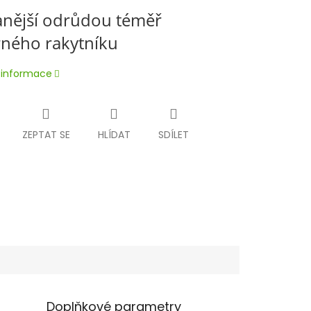
anější odrůdou téměř
rného rakytníku
í informace
ZEPTAT SE
HLÍDAT
SDÍLET
Doplňkové parametry