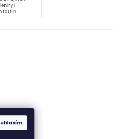
leniny i
 rostlin
ouhlasím