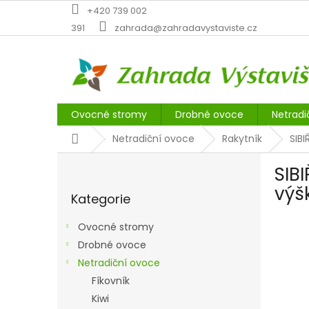
Přejít
+420 739 002
na
391
zahrada@zahradavystaviste.cz
obsah
Ovocné stromy
Drobné ovoce
Netradi
Domů
Netradiční ovoce
Rakytník
SIBI
P
SIB
o
Přeskočit
s
výš
Kategorie
kategorie
t
r
Ovocné stromy
a
Drobné ovoce
n
Netradiční ovoce
n
í
Fíkovník
p
Kiwi