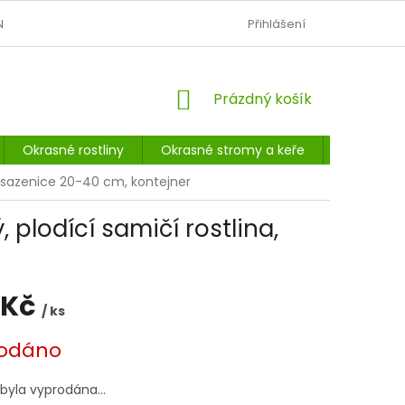
N
OBCHODNÍ PODMÍNKY
PODMÍNKY OCHRANY OSOBNÍCH Ú
Přihlášení
NÁKUPNÍ
Prázdný košík
KOŠÍK
Okrasné rostliny
Okrasné stromy a keře
Listnaté 
ka sazenice 20-40 cm, kontejner
 plodící samičí rostlina,
 Kč
/ ks
odáno
 byla vyprodána…