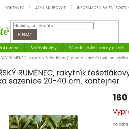
KONTAKTY
JAK NAKUPOVAT
INFORMACE K BALENÍ ROSTLI
HLEDAT
ční ovoce
Skořápkoviny
Původní jedlé stromy a keře
ŘSKÝ RUMĚNEC, rakytník řešetlákový, plodící samičí rostlina, výš
IŘSKÝ RUMĚNEC, rakytník řešetlákový,
ka sazenice 20-40 cm, kontejner
160
Měrná
Vypr
cena:
Položka