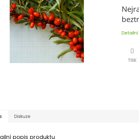
Nejr
bezt
Detailn
TISK
s
Diskuze
ailní popis produktu