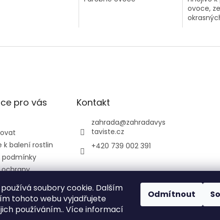
ovoce, ze
okrasných
ce pro vás
Kontakt
zahrada
@
zahradavys
taviste.cz
povat
k balení rostlin
+420 739 002 391
 podmínky
 ochrany
údajů
používá soubory cookie. Dalším
ontrolní a
Odmítnout
S
m tohoto webu vyjadřujete
ústav
ejich používáním.. Více informací
ký