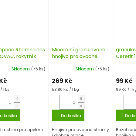
ophae Rhamnoides
Minerální granulované
granulo
OVAČ, rakytník
hnojivo pro ovocné
Cererit 
lákovitý, plodící
stromy a drobné ovoce,
Skladem
(>5 ks)
Skladem
(>5 ks)
da, kontejner
5 kg, AGRO
 Kč
269 Kč
99 Kč
á
Měrná
Měrná
/ 1 ks
53,80 Kč / 1 kg
99 Kč / 1 k
cena:
cena:
o košíku
Do košíku
Do k
 rostlina pro opylení
Hnojivo pro ovocné stromy
Bezchlor
i drobné ovoce
hnojivo k