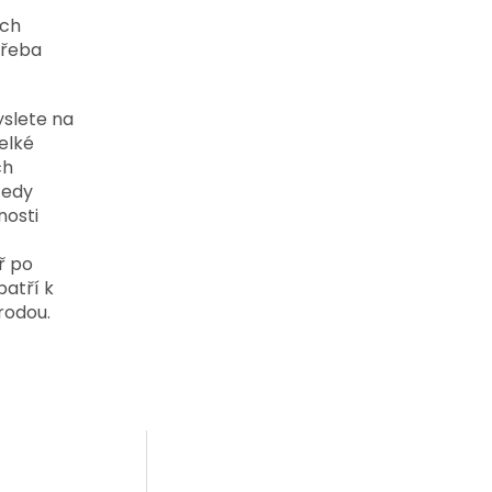
ých
třeba
yslete na
velké
ch
tedy
nosti
ř po
patří k
rodou.