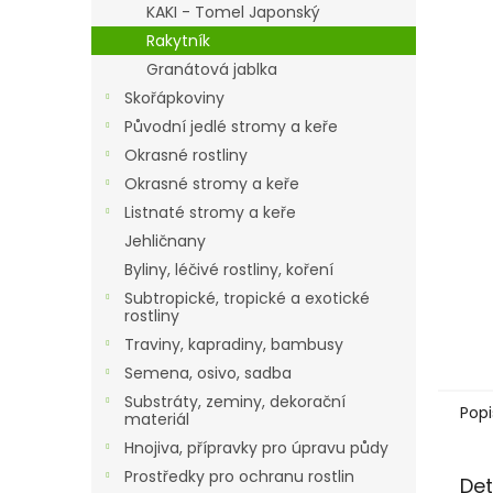
a
KAKI - Tomel Japonský
n
Rakytník
e
Granátová jablka
l
Skořápkoviny
Původní jedlé stromy a keře
Okrasné rostliny
Okrasné stromy a keře
Listnaté stromy a keře
Jehličnany
Byliny, léčivé rostliny, koření
Subtropické, tropické a exotické
rostliny
Traviny, kapradiny, bambusy
Semena, osivo, sadba
Substráty, zeminy, dekorační
Popi
materiál
Hnojiva, přípravky pro úpravu půdy
Prostředky pro ochranu rostlin
Det