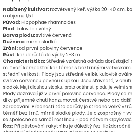
Nabízený kultivar:
rozvětvený keř, výška 20-40 cm, k
o objemu 1,5 l
Původ:
Hippophae rhamnoides
Plod:
kulovitě oválný
Barva plodu:
svítivě červená
Dužnina:
mírně sladká
Zrání:
od první poloviny července
Růst:
keř dorůstá do výšky 2-3 m
Charakteristika:
Středně vzrůstná odrůda dorůstající 
m. Tvoří kompaktní keř téměř s beztrnnými větvičkami. 
střední velikosti. Plody jsou středně velké, kulovitě ováln
svítivě červenou pevnou slupkou. Jsou šťavnaté, v chut
sladké.
Mají dlouhou stopku, proto odtrhnutí plodu je velmi s
Plody dozrávají již v první polovině července. Plody se 
díky příjemné chuti konzumovat čerstvé nebo pro další
zpracování. Předností této odrůdy je středně velký vzrů
téměř bez trnů, mírně sladké plody.
Je cizosprašný - vy
se společně se
samčí rostlinou - pod názvem Opylovač
Řez:
Při pěstování rakytníku je důležitý řez. Každoročně