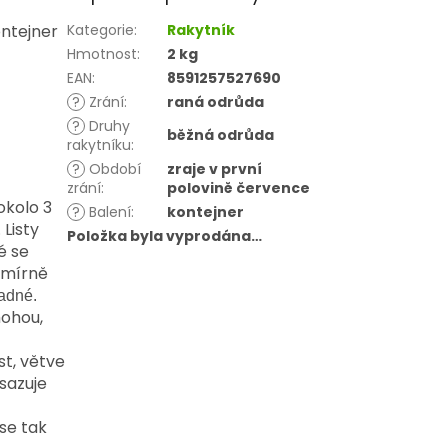
ontejner
Kategorie
:
Rakytník
Hmotnost
:
2 kg
EAN
:
8591257527690
?
Zrání
:
raná odrůda
?
Druhy
běžná odrůda
rakytníku
:
?
Období
zraje v první
zrání
:
polovině července
okolo 3
?
Balení
:
kontejner
Listy
Položka byla vyprodána…
é se
i mírně
nadné.
mohou,
st, větve
sazuje
 se tak