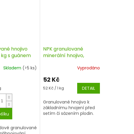
vané hnojivo
NPK granulované
1 kg s guánem
minerální hnojivo,
Mineral 1kg
Skladem
(>5 ks)
Vyprodáno
52 Kč
Měrná
g
52 Kč / 1 kg
DETAIL
cena:
Granulované hnojivo k
základnímu hnojení před
setím či sázením plodin.
ošíku
idové granulované
 přihnojování