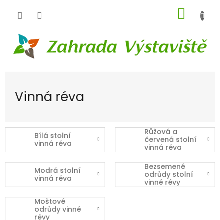
Přejít
NÁKUP
na
obsah
KOŠÍK
Vinná réva
Růžová a
Bílá stolní
červená stolní
vinná réva
vinná réva
Bezsemené
Modrá stolní
odrůdy stolní
vinná réva
vinné révy
Moštové
odrůdy vinné
révy