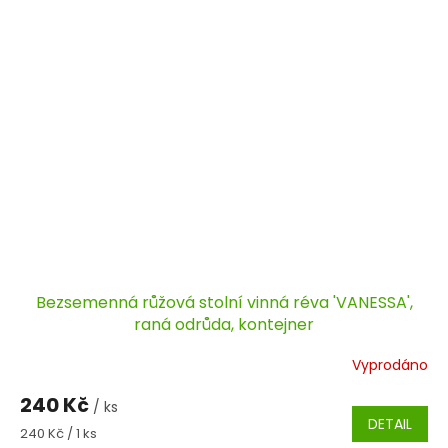
Bezsemenná růžová stolní vinná réva 'VANESSA',
raná odrůda, kontejner
Vyprodáno
240 Kč
/ ks
DETAIL
Měrná
240 Kč / 1 ks