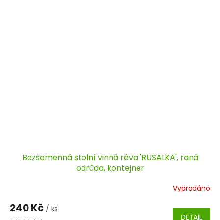
Bezsemenná stolní vinná réva 'RUSALKA', raná
odrůda, kontejner
Vyprodáno
240 Kč
/ ks
DETAIL