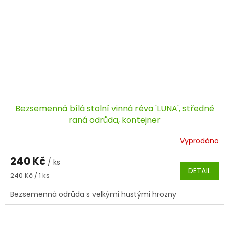
Bezsemenná bílá stolní vinná réva 'LUNA', středně
raná odrůda, kontejner
Vyprodáno
240 Kč
/ ks
DETAIL
Měrná
240 Kč / 1 ks
cena:
Bezsemenná odrůda s velkými hustými hrozny