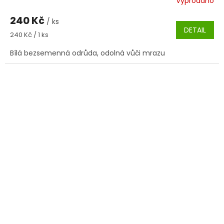
Vyprodáno
240 Kč
/ ks
DETAIL
Měrná
240 Kč / 1 ks
cena:
Bílá bezsemenná odrůda, odolná vůči mrazu