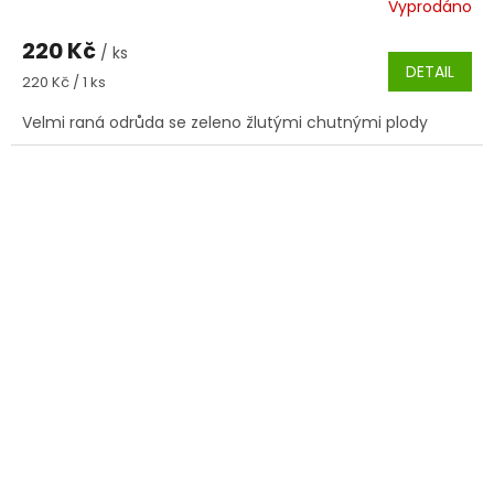
Vyprodáno
220 Kč
/ ks
DETAIL
Měrná
220 Kč / 1 ks
cena:
Velmi raná odrůda se zeleno žlutými chutnými plody