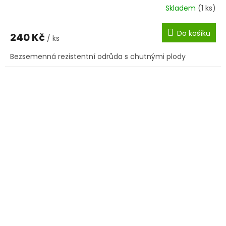
Skladem
(1 ks)
Do košíku
240 Kč
/ ks
Bezsemenná rezistentní odrůda s chutnými plody