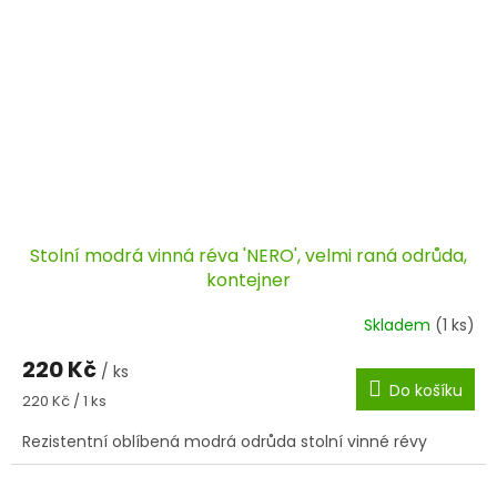
Stolní modrá vinná réva 'NERO', velmi raná odrůda,
kontejner
Skladem
(1 ks)
220 Kč
/ ks
Do košíku
Měrná
220 Kč / 1 ks
cena:
Rezistentní oblíbená modrá odrůda stolní vinné révy