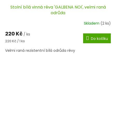
Stolní bílá vinná réva 'GALBENA NOI', velmi raná
odrůda
Skladem
(2 ks)
220 Kč
/ ks
Do košíku
Měrná
220 Kč / 1 ks
cena:
Velmi raná rezistentní bílá odrůda révy