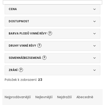
CENA
DOSTUPNOST
?
BARVA PLODŮ VINNÉ RÉVY
?
DRUHY VINNÉ RÉVY
?
SEMENNÁ|BEZSEMENÁ
?
ZRÁNÍ
Položek k zobrazení:
23
V
Ř
ý
a
Nejprodávanější
Nejlevnější
Nejdražší
Abecedně
p
z