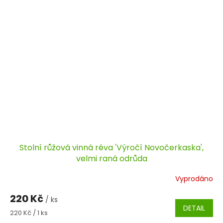
Stolní růžová vinná réva 'Výročí Novočerkaska',
velmi raná odrůda
Vyprodáno
220 Kč
/ ks
DETAIL
Měrná
220 Kč / 1 ks
cena: