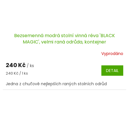
Bezsemenná modrá stolní vinná réva 'BLACK
MAGIC', velmi raná odrůda, kontejner
Vyprodáno
240 Kč
/ ks
DETAIL
Měrná
240 Kč / 1 ks
cena:
Jedna z chuťově nejlepších raných stolních odrůd