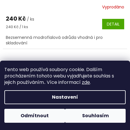
Vyprodáno
240 Kč
/ ks
DETAIL
Měrná
240 Kč / 1 ks
cena:
Bezsemenná modrofialová odrůda vhodná i pro
skladování
Tento web používá soubory cookie. Dalším
procházením tohoto webu vyjadřujete souhlas s
jejich používáním.. Více informací
zde
.
Nastavení
Odmítnout
Souhlasím