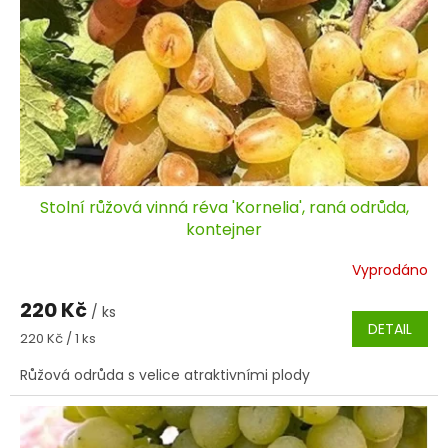
Stolní růžová vinná réva 'Kornelia', raná odrůda,
kontejner
Vyprodáno
220 Kč
/ ks
DETAIL
Měrná
220 Kč / 1 ks
cena:
Růžová odrůda s velice atraktivními plody