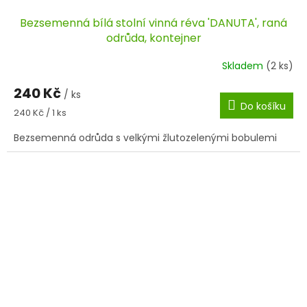
Bezsemenná bílá stolní vinná réva 'DANUTA', raná
odrůda, kontejner
Skladem
(2 ks)
240 Kč
/ ks
Do košíku
Měrná
240 Kč / 1 ks
cena:
Bezsemenná odrůda s velkými žlutozelenými bobulemi