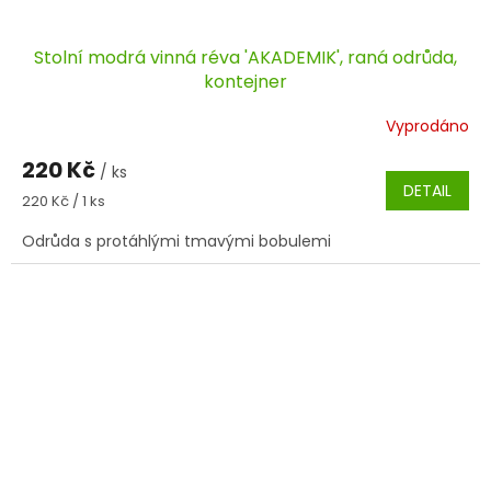
Stolní modrá vinná réva 'AKADEMIK', raná odrůda,
kontejner
Vyprodáno
220 Kč
/ ks
DETAIL
Měrná
220 Kč / 1 ks
cena:
Odrůda s protáhlými tmavými bobulemi