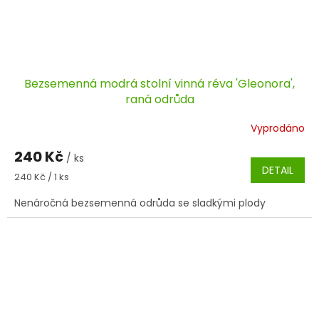
Bezsemenná modrá stolní vinná réva 'Gleonora',
raná odrůda
Vyprodáno
240 Kč
/ ks
DETAIL
Měrná
240 Kč / 1 ks
cena:
Nenáročná bezsemenná odrůda se sladkými plody