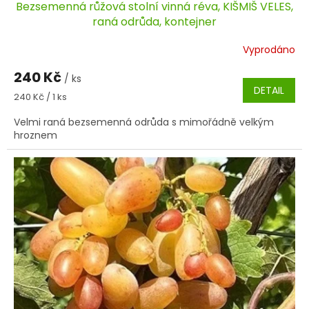
Bezsemenná růžová stolní vinná réva, KIŠMIŠ VELES,
raná odrůda, kontejner
Vyprodáno
240 Kč
/ ks
DETAIL
Měrná
240 Kč / 1 ks
cena:
Velmi raná bezsemenná odrůda s mimořádně velkým
hroznem