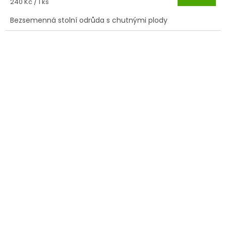
Měrná
240 Kč / 1 ks
cena:
Bezsemenná stolní odrůda s chutnými plody