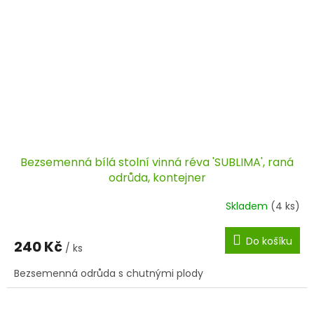
Bezsemenná bílá stolní vinná réva 'SUBLIMA', raná
odrůda, kontejner
Skladem
(4 ks)
Do košíku
240 Kč
/ ks
Bezsemenná odrůda s chutnými plody