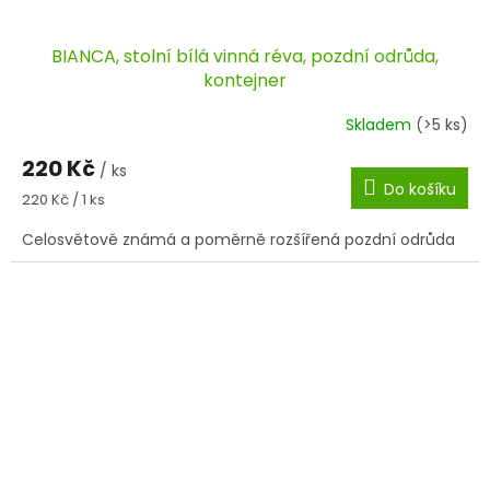
BIANCA, stolní bílá vinná réva, pozdní odrůda,
kontejner
Skladem
(>5 ks)
220 Kč
/ ks
Do košíku
Měrná
220 Kč / 1 ks
cena:
Celosvětově známá a poměrně rozšířená pozdní odrůda