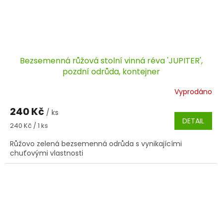
Bezsemenná růžová stolní vinná réva 'JUPITER',
pozdní odrůda, kontejner
Vyprodáno
240 Kč
/ ks
DETAIL
Měrná
240 Kč / 1 ks
cena:
Růžovo zelená bezsemenná odrůda s vynikajícími
chuťovými vlastnosti