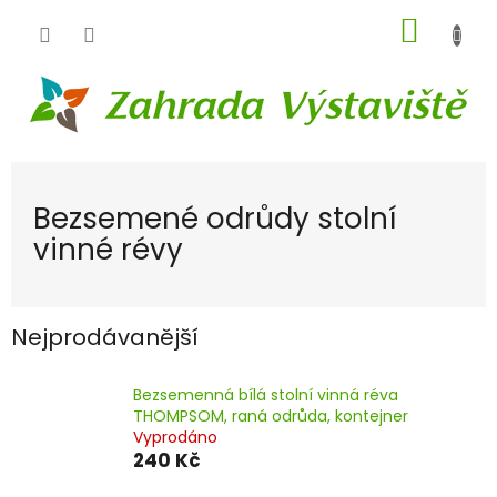
Přejít
NÁKUP
na
obsah
KOŠÍK
Bezsemené odrůdy stolní
vinné révy
Nejprodávanější
Bezsemenná bílá stolní vinná réva
THOMPSOM, raná odrůda, kontejner
Vyprodáno
240 Kč