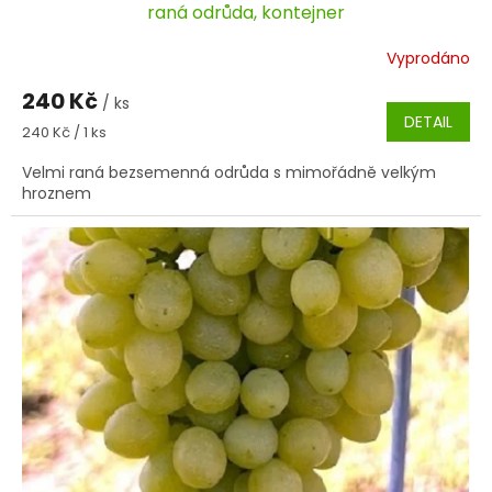
raná odrůda, kontejner
Vyprodáno
240 Kč
/ ks
DETAIL
Měrná
240 Kč / 1 ks
cena:
Velmi raná bezsemenná odrůda s mimořádně velkým
hroznem