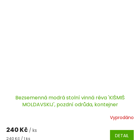
Bezsemenná modrá stolní vinná réva 'KIŠMIŠ
MOLDAVSKIJ', pozdní odrůda, kontejner
Vyprodáno
240 Kč
/ ks
DETAIL
Měrná
240 Kč / 1 ks