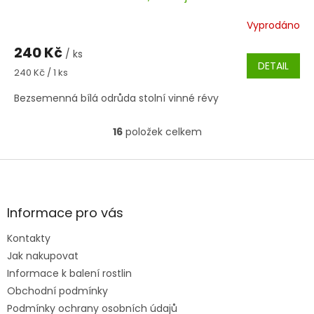
Vyprodáno
240 Kč
/ ks
DETAIL
Měrná
240 Kč / 1 ks
cena:
Bezsemenná bílá odrůda stolní vinné révy
16
položek celkem
O
v
l
Z
á
á
d
p
a
a
Informace pro vás
c
t
í
Kontakty
í
p
Jak nakupovat
r
v
Informace k balení rostlin
k
Obchodní podmínky
y
Podmínky ochrany osobních údajů
v