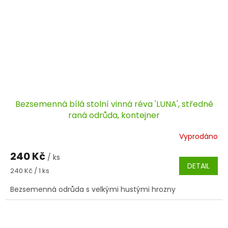
Bezsemenná bílá stolní vinná réva 'LUNA', středně
raná odrůda, kontejner
Vyprodáno
240 Kč
/ ks
DETAIL
Měrná
240 Kč / 1 ks
cena:
Bezsemenná odrůda s velkými hustými hrozny