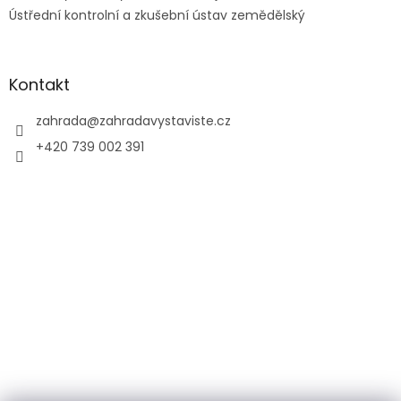
ý
Ústřední kontrolní a zkušební ústav zemědělský
p
i
s
u
Kontakt
zahrada
@
zahradavystaviste.cz
+420 739 002 391