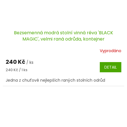
Bezsemenná modrá stolní vinná réva 'BLACK
MAGIC', velmi raná odrůda, kontejner
Vyprodáno
240 Kč
/ ks
DETAIL
Měrná
240 Kč / 1 ks
cena:
Jedna z chuťově nejlepších raných stolních odrůd