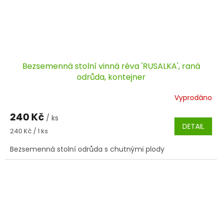
Bezsemenná stolní vinná réva 'RUSALKA', raná
odrůda, kontejner
Vyprodáno
240 Kč
/ ks
DETAIL
Měrná
240 Kč / 1 ks
cena:
Bezsemenná stolní odrůda s chutnými plody