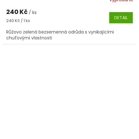
240 Kč
/ ks
DETAIL
Měrná
240 Kč / 1 ks
cena:
Růžovo zelená bezsemenná odrůda s vynikajícími
chuťovými vlastnosti