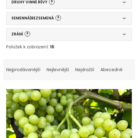
?
DRUHY VINNÉ RÉVY
?
SEMENNÁ|BEZSEMENÁ
?
ZRÁNÍ
Položek k zobrazení:
16
V
Ř
ý
a
Nejprodávanější
Nejlevnější
Nejdražší
Abecedně
p
z
i
e
s
n
p
í
r
p
o
r
d
o
u
d
k
u
t
k