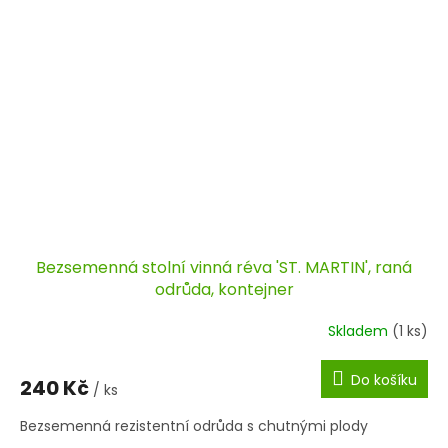
Bezsemenná stolní vinná réva 'ST. MARTIN', raná
odrůda, kontejner
Skladem
(1 ks)
Do košíku
240 Kč
/ ks
Bezsemenná rezistentní odrůda s chutnými plody