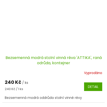
Bezsemenná modrá stolní vinná réva 'ATTIKA', raná
odrůda, kontejner
Vyprodáno
240 Kč
/ ks
DETAIL
Měrná
240 Kč / 1 ks
cena:
Bezsemenná modrá oddrůda stolní vinné révy