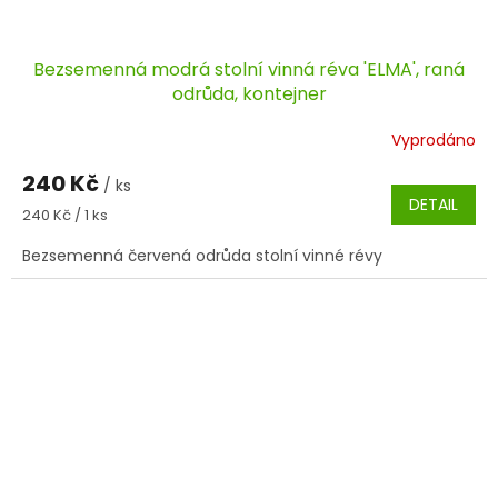
Bezsemenná modrá stolní vinná réva 'ELMA', raná
odrůda, kontejner
Vyprodáno
240 Kč
/ ks
DETAIL
Měrná
240 Kč / 1 ks
cena:
Bezsemenná červená odrůda stolní vinné révy