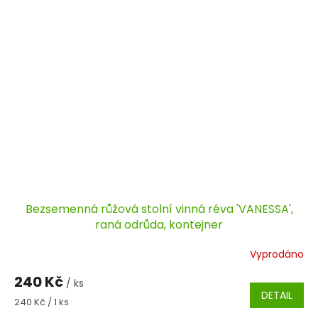
Bezsemenná růžová stolní vinná réva 'VANESSA',
raná odrůda, kontejner
Vyprodáno
240 Kč
/ ks
DETAIL
Měrná
240 Kč / 1 ks
cena: