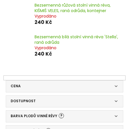
Bezsemenná růžová stolní vinná réva,
KIŠMIŠ VELES, raná odrůda, kontejner
Vyprodáno
240 Kč
Bezsemenná bílá stolní vinná réva 'Stella',
raná odrůda
Vyprodáno
240 Kč
CENA
DOSTUPNOST
?
BARVA PLODŮ VINNÉ RÉVY