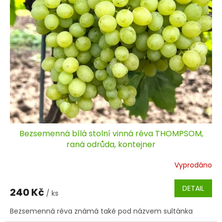
ů
t
ů
Bezsemenná bílá stolní vinná réva THOMPSOM,
raná odrůda, kontejner
Vyprodáno
DETAIL
240 Kč
/ ks
Bezsemenná réva známá také pod názvem sultánka