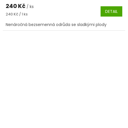
240 Kč
/ ks
DETAIL
Měrná
240 Kč / 1 ks
cena:
Nenáročná bezsemenná odrůda se sladkými plody