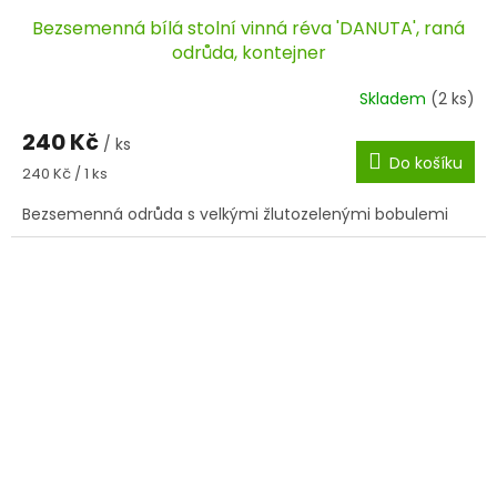
Bezsemenná bílá stolní vinná réva 'DANUTA', raná
odrůda, kontejner
Skladem
(2 ks)
240 Kč
/ ks
Do košíku
Měrná
240 Kč / 1 ks
cena:
Bezsemenná odrůda s velkými žlutozelenými bobulemi