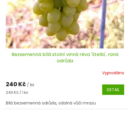
Bezsemenná bílá stolní vinná réva 'Stella', raná
odrůda
Vyprodáno
240 Kč
/ ks
DETAIL
Měrná
240 Kč / 1 ks
cena:
Bílá bezsemenná odrůda, odolná vůči mrazu