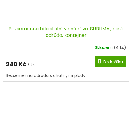
Bezsemenná bílá stolní vinná réva 'SUBLIMA', raná
odrůda, kontejner
Skladem
(4 ks)
Do košíku
240 Kč
/ ks
Bezsemenná odrůda s chutnými plody