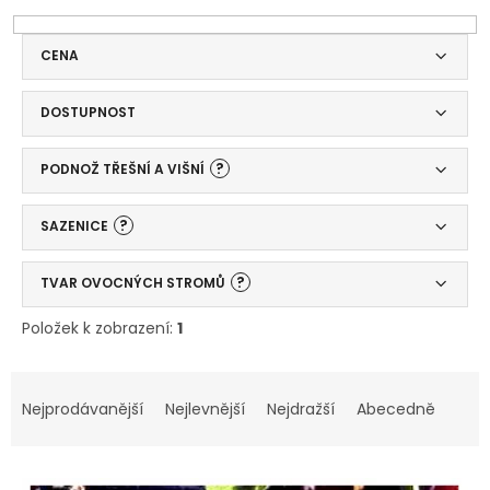
CENA
DOSTUPNOST
?
PODNOŽ TŘEŠNÍ A VIŠNÍ
?
SAZENICE
?
TVAR OVOCNÝCH STROMŮ
Položek k zobrazení:
1
V
Ř
ý
a
Nejprodávanější
Nejlevnější
Nejdražší
Abecedně
p
z
i
e
s
n