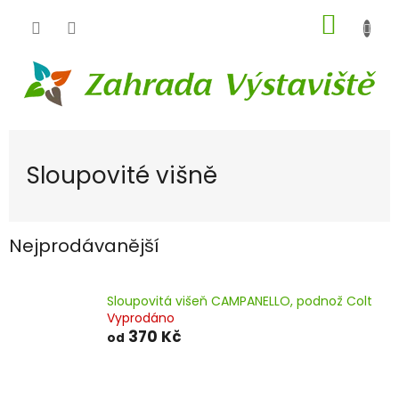
Přejít
NÁKUP
na
obsah
KOŠÍK
Sloupovité višně
Nejprodávanější
Sloupovitá višeň CAMPANELLO, podnož Colt
Vyprodáno
370 Kč
od