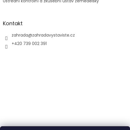
ý
Ústřední kontrolní a zkušební ústav zemědělský
p
i
s
u
Kontakt
zahrada
@
zahradavystaviste.cz
+420 739 002 391