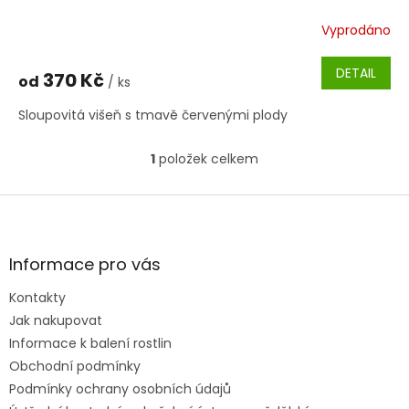
Vyprodáno
DETAIL
370 Kč
od
/ ks
Sloupovitá višeň s tmavě červenými plody
1
položek celkem
O
v
l
Z
á
á
d
p
a
a
Informace pro vás
c
t
í
Kontakty
í
p
Jak nakupovat
r
v
Informace k balení rostlin
k
Obchodní podmínky
y
Podmínky ochrany osobních údajů
v