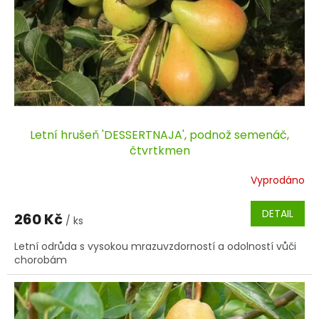
Letní hrušeň 'DESSERTNAJA', podnož semenáč,
čtvrtkmen
Vyprodáno
DETAIL
260 Kč
/ ks
Letní odrůda s vysokou mrazuvzdorností a odolností vůči
chorobám