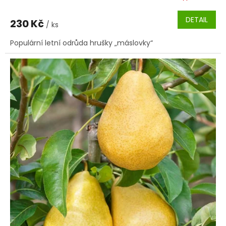
DETAIL
230 Kč
/ ks
Populární letní odrůda hrušky „máslovky“