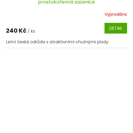
prostokořenná sazenice
Vyprodáno
DETAIL
240 Kč
/ ks
Letní česká odrůda s atraktivními chutnými plody