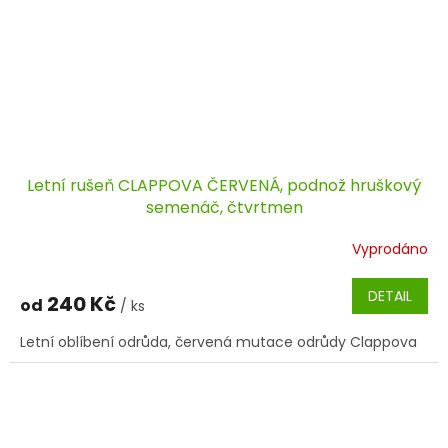
Letní rušeň CLAPPOVA ČERVENÁ, podnož hruškový
semenáč, čtvrtmen
Vyprodáno
DETAIL
240 Kč
od
/ ks
Letní oblíbení odrůda, červená mutace odrůdy Clappova