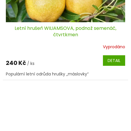
Letní hrušeň WILIAMSOVA, podnož semenáč,
čtvrtkmen
Vyprodáno
DETAIL
240 Kč
/ ks
Populární letní odrůda hrušky „máslovky“