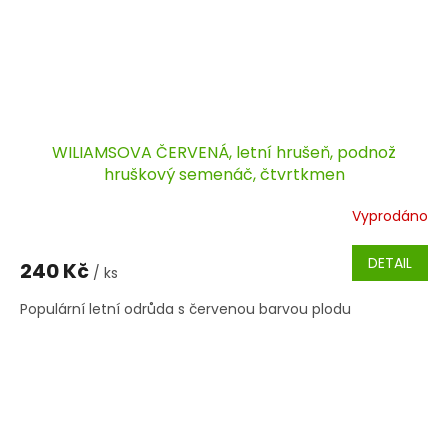
WILIAMSOVA ČERVENÁ, letní hrušeň, podnož
hruškový semenáč, čtvrtkmen
Vyprodáno
DETAIL
240 Kč
/ ks
Populární letní odrůda s červenou barvou plodu