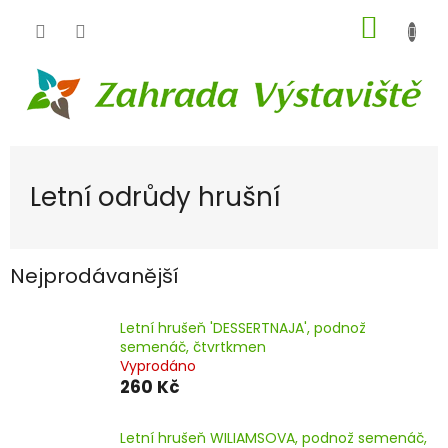
Přejít
NÁKUP
na
obsah
KOŠÍK
Letní odrůdy hrušní
Nejprodávanější
Letní hrušeň 'DESSERTNAJA', podnož
semenáč, čtvrtkmen
Vyprodáno
260 Kč
Letní hrušeň WILIAMSOVA, podnož semenáč,