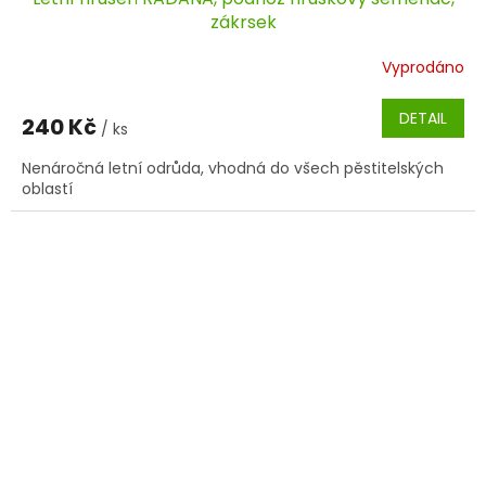
zákrsek
Vyprodáno
DETAIL
240 Kč
/ ks
Nenáročná letní odrůda, vhodná do všech pěstitelských
oblastí