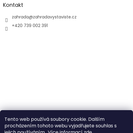
u
Kontakt
zahrada
@
zahradavystaviste.cz
+420 739 002 391
Tento web používá soubory cookie. Dalším
procházením tohoto webu vyjadřujete souhlas s
jejich používáním.. Více informací
zde
.