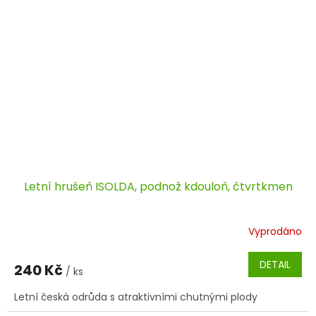
Letní hrušeň ISOLDA, podnož kdouloň, čtvrtkmen
Vyprodáno
DETAIL
240 Kč
/ ks
Letní česká odrůda s atraktivními chutnými plody