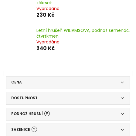
zákrsek
Vyprodáno
230 Kč
Letní hrušeň WILIAMSOVA, podnož semenáč,
čtvrtkmen
Vyprodáno
240 Kč
CENA
DOSTUPNOST
?
PODNOŽ HRUŠNÍ
?
SAZENICE