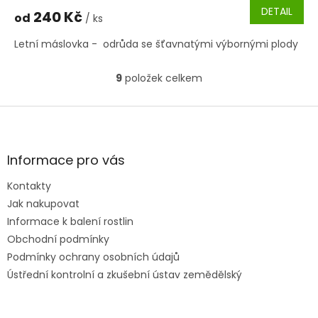
DETAIL
240 Kč
od
/ ks
Letní máslovka - odrůda se šťavnatými výbornými plody
9
položek celkem
O
v
l
Z
á
á
d
p
a
a
Informace pro vás
c
t
í
Kontakty
í
p
Jak nakupovat
r
v
Informace k balení rostlin
k
Obchodní podmínky
y
Podmínky ochrany osobních údajů
v
ý
Ústřední kontrolní a zkušební ústav zemědělský
p
i
s