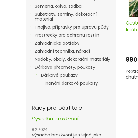
Semena, osivo, sadba
Substráty, zeminy, dekorační
materiál
Casta
Hnojiva, přípravky pro úpravu půdy
kašta
Prostředky pro ochranu rostlin
cm, 
Zahradnické potřeby
Zahradní technika, nářadí
980
Nádoby, obaly, dekorační materiály
Dárkové předměty, poukazy
Pestr
Dárkové poukazy
chutn
Finanční dárkové poukazy
Rady pro pěstitele
Výsadba broskvoní
8.2.2024
Výsadba broskvoní je stejná jako