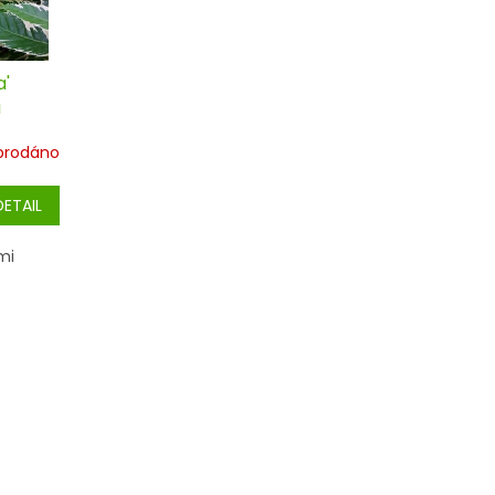
a'
u
prodáno
DETAIL
mi