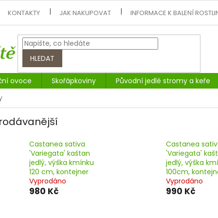
KONTAKTY
JAK NAKUPOVAT
INFORMACE K BALENÍ ROSTLI
HLEDAT
ční ovoce
Skořápkoviny
Původní jedlé stromy a keře
y
rodávanější
Castanea sativa
Castanea sati
'Variegata' kaštan
'Variegata' kaš
jedlý, výška kmínku
jedlý, výška km
120 cm, kontejner
100cm, kontejn
Vyprodáno
Vyprodáno
980 Kč
990 Kč