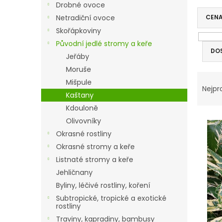
Drobné ovoce
n
Netradiční ovoce
CEN
n
í
Skořápkoviny
p
Původní jedlé stromy a keře
a
DO
Jeřáby
n
Moruše
e
V
Ř
Mišpule
l
ý
a
Nejpr
Kaštany
p
z
i
e
Kdouloně
s
n
Olivovníky
p
í
Okrasné rostliny
r
p
Okrasné stromy a keře
o
r
Listnaté stromy a keře
d
o
Jehličnany
u
d
k
u
Byliny, léčivé rostliny, koření
t
k
Subtropické, tropické a exotické
ů
t
rostliny
ů
Traviny, kapradiny, bambusy