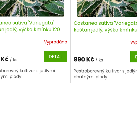
nea sativa 'Variegata'
Castanea sativa 'Variegat
n jedlý, výška kmínku 120
kaštan jedlý, výška kmínk
kontejner
100cm, kontejner
Vyprodáno
Vy
DETAIL
 Kč
990 Kč
/ ks
/ ks
obarevný kultivar s jedlými
Pestrobarevný kultivar s jedlý
ými plody
chutnými plody
O
v
l
á
d
a
c
í