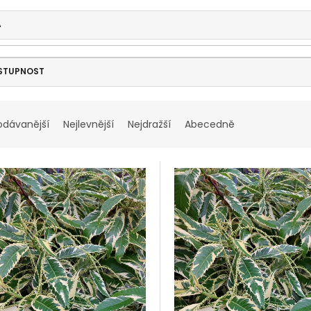
A
STUPNOST
odávanější
Nejlevnější
Nejdražší
Abecedně