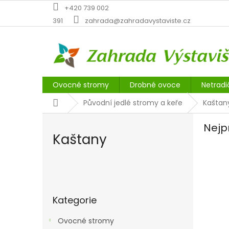
Přejít
+420 739 002
na
391
zahrada@zahradavystaviste.cz
obsah
Ovocné stromy
Drobné ovoce
Netradi
Domů
Původní jedlé stromy a keře
Kaštan
Nejp
Kaštany
P
o
Přeskočit
s
Kategorie
kategorie
t
r
Ovocné stromy
a