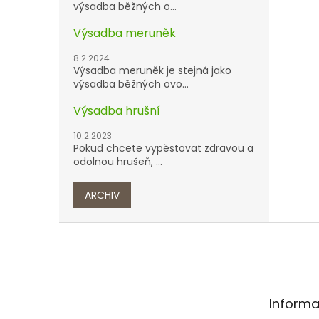
výsadba běžných o...
Výsadba meruněk
8.2.2024
Výsadba meruněk je stejná jako
výsadba běžných ovo...
Výsadba hrušní
10.2.2023
Pokud chcete vypěstovat zdravou a
odolnou hrušeň, ...
ARCHIV
Z
á
p
a
t
Informa
í