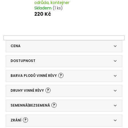
odrůda, kontejner
Skladem
(1 ks)
220 Kč
CENA
DOSTUPNOST
?
BARVA PLODŮ VINNÉ RÉVY
?
DRUHY VINNÉ RÉVY
?
SEMENNÁ|BEZSEMENÁ
?
ZRÁNÍ