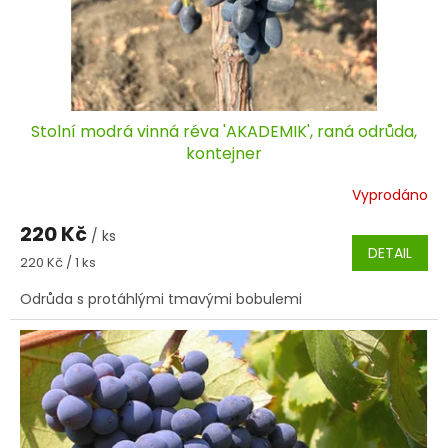
Stolní modrá vinná réva 'AKADEMIK', raná odrůda,
kontejner
Vyprodáno
220 Kč
/ ks
DETAIL
Měrná
220 Kč / 1 ks
cena:
Odrůda s protáhlými tmavými bobulemi