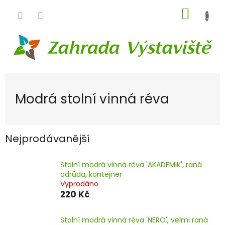
Přejít
NÁKUP
na
obsah
KOŠÍK
Modrá stolní vinná réva
Nejprodávanější
Stolní modrá vinná réva 'AKADEMIK', raná
odrůda, kontejner
Vyprodáno
220 Kč
Stolní modrá vinná réva 'NERO', velmi raná