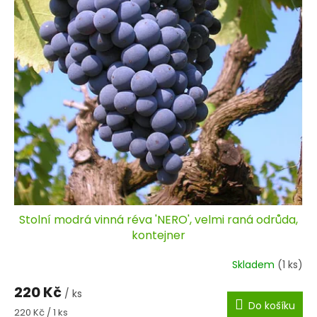
Stolní modrá vinná réva 'NERO', velmi raná odrůda,
kontejner
Skladem
(1 ks)
220 Kč
/ ks
Do košíku
Měrná
220 Kč / 1 ks