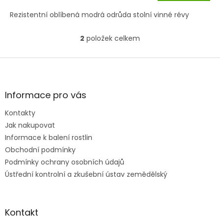
cena:
Rezistentní oblíbená modrá odrůda stolní vinné révy
2
položek celkem
O
v
l
Z
á
á
d
p
a
a
Informace pro vás
c
t
í
Kontakty
í
p
Jak nakupovat
r
v
Informace k balení rostlin
k
Obchodní podmínky
y
Podmínky ochrany osobních údajů
v
ý
Ústřední kontrolní a zkušební ústav zemědělský
p
i
s
u
Kontakt