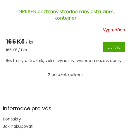
DIRKSEN beztrnný středně raný ostružiník,
kontejner
Vyprodáno
165 Kč
/ ks
DETAIL
Měrná
165 Kč / 1 ks
cena:
Beztrnný ostružník, velmi výnosný, vysoce mrazuvzdorný
7
položek celkem
O
v
l
Z
á
á
d
p
a
a
Informace pro vás
c
t
í
Kontakty
í
p
Jak nakupovat
r