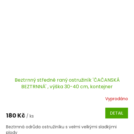
Beztrnný středně raný ostružiník 'ČAČANSKÁ
BEZTRNNÁ' , výška 30-40 cm, kontejner
Vyprodáno
DETAIL
180 Kč
/ ks
Beztrnná odrůda ostružiníku s velmi velkými sladkými
plody