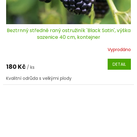
Beztrnný středně raný ostružiník 'Black Satin', výška
sazenice 40 cm, kontejner
Vyprodáno
DETAIL
180 Kč
/ ks
Kvalitní odrůda s velkými plody