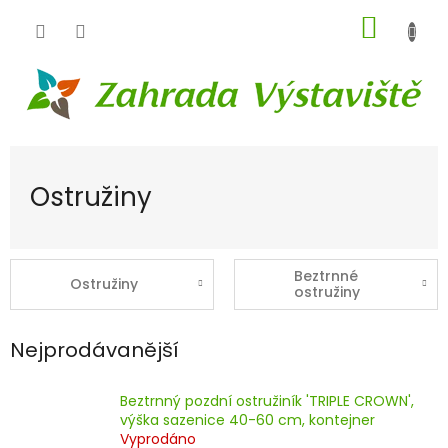
Přejít
NÁKUP
na
obsah
KOŠÍK
Ostružiny
Beztrnné
Ostružiny
ostružiny
Nejprodávanější
Beztrnný pozdní ostružiník 'TRIPLE CROWN',
výška sazenice 40-60 cm, kontejner
Vyprodáno