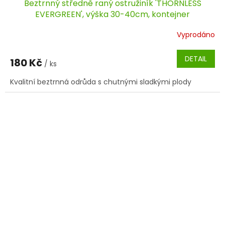
Beztrnný středně raný ostružiník 'THORNLESS
EVERGREEN', výška 30-40cm, kontejner
Vyprodáno
DETAIL
180 Kč
/ ks
Kvalitní beztrnná odrůda s chutnými sladkými plody