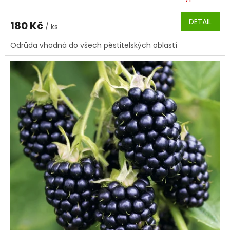
DETAIL
180 Kč
/ ks
Odrůda vhodná do všech pěstitelských oblastí