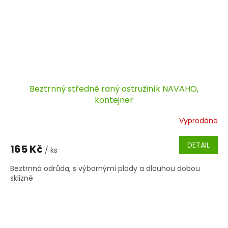
Beztrnný středně raný ostružiník NAVAHO,
kontejner
Vyprodáno
DETAIL
165 Kč
/ ks
Beztrnná odrůda, s výbornými plody a dlouhou dobou
sklizně