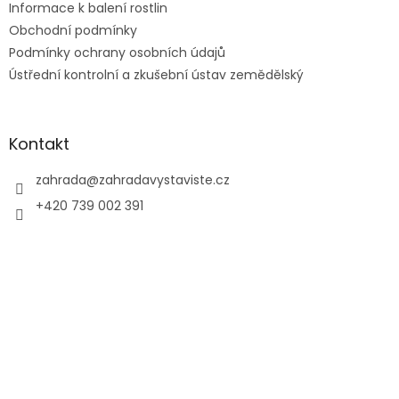
v
Informace k balení rostlin
k
Obchodní podmínky
y
Podmínky ochrany osobních údajů
v
ý
Ústřední kontrolní a zkušební ústav zemědělský
p
i
s
u
Kontakt
zahrada
@
zahradavystaviste.cz
+420 739 002 391