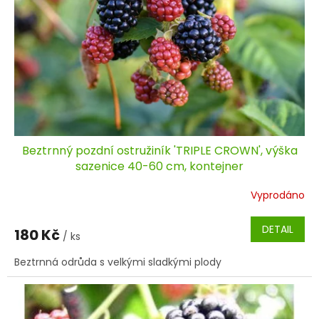
Beztrnný pozdní ostružiník 'TRIPLE CROWN', výška
sazenice 40-60 cm, kontejner
Vyprodáno
DETAIL
180 Kč
/ ks
Beztrnná odrůda s velkými sladkými plody