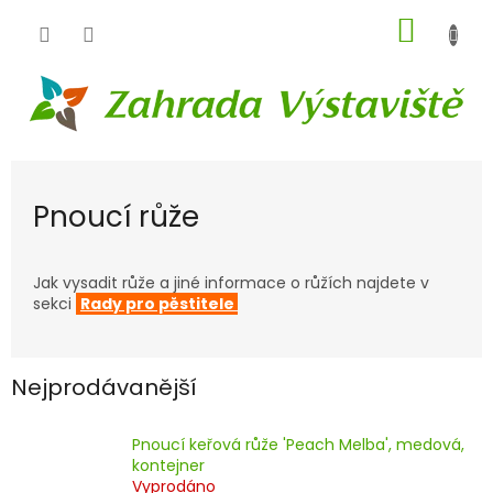
Přejít
NÁKUP
na
obsah
KOŠÍK
Pnoucí růže
Jak vysadit růže a jiné informace o růžích najdete v
sekci
Rady pro pěstitele
Nejprodávanější
Pnoucí keřová růže 'Peach Melba', medová,
kontejner
Vyprodáno