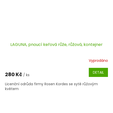
LAGUNA, pnoucí keřová růže, růžová, kontejner
Vyprodáno
DETAIL
280 Kč
/ ks
Licenční odrůda firmy Rosen Kordes se sytě růžovým
květem