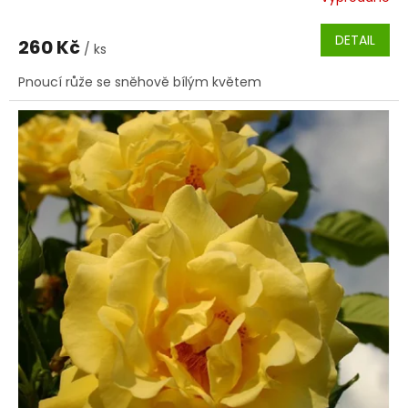
DETAIL
260 Kč
/ ks
Pnoucí růže se sněhově bílým květem