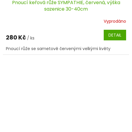
Pnoucí keřová růže SYMPATHIE, červená, výška
sazenice 30-40cm
Vyprodáno
DETAIL
280 Kč
/ ks
Pnoucí růže se sametově červenými velkými květy