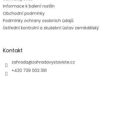
v
Informace k balení rostlin
k
Obchodní podmínky
y
Podmínky ochrany osobních údajů
v
ý
Ústřední kontrolní a zkušební ústav zemědělský
p
i
s
u
Kontakt
zahrada
@
zahradavystaviste.cz
+420 739 002 391