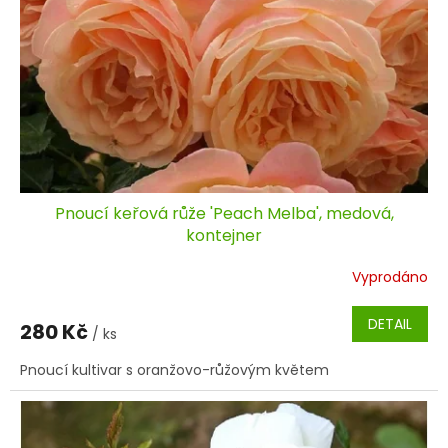
Pnoucí keřová růže 'Peach Melba', medová,
kontejner
Vyprodáno
DETAIL
280 Kč
/ ks
Pnoucí kultivar s oranžovo-růžovým květem