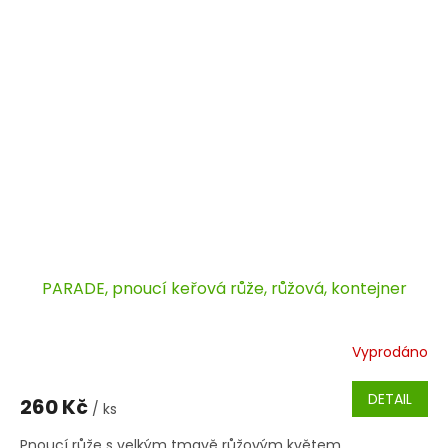
PARADE, pnoucí keřová růže, růžová, kontejner
Vyprodáno
DETAIL
260 Kč
/ ks
Pnoucí růže s velkým tmavě růžovým květem