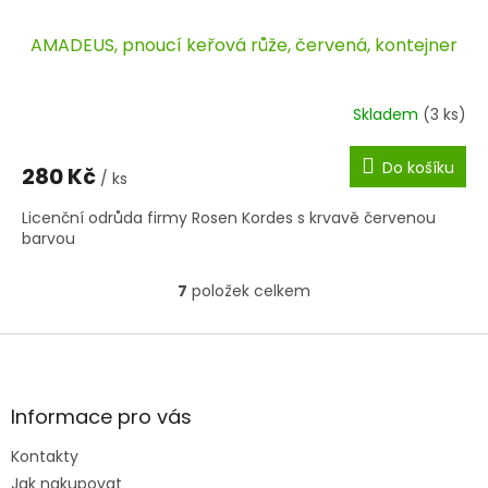
AMADEUS, pnoucí keřová růže, červená, kontejner
Skladem
(3 ks)
Do košíku
280 Kč
/ ks
Licenční odrůda firmy Rosen Kordes s krvavě červenou
barvou
7
položek celkem
O
v
l
Z
á
á
d
p
a
a
Informace pro vás
c
t
í
Kontakty
í
p
Jak nakupovat
r