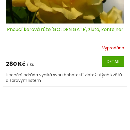
Pnoucí keřová růže 'GOLDEN GATE', žlutá, kontejner
Vyprodáno
DETAIL
280 Kč
/ ks
Licenční odrůda vyniká svou bohatostí zlatožlutých květů
a zdravým listem