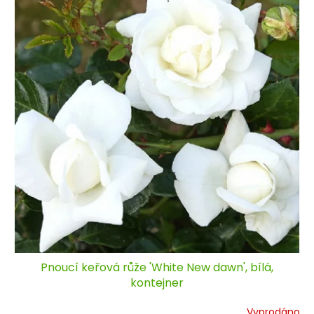
Pnoucí keřová růže 'White New dawn', bílá,
kontejner
Vyprodáno