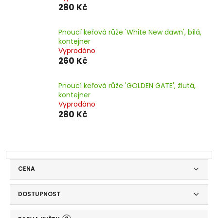
280 Kč
Pnoucí keřová růže 'White New dawn', bílá,
kontejner
Vyprodáno
260 Kč
Pnoucí keřová růže 'GOLDEN GATE', žlutá,
kontejner
Vyprodáno
280 Kč
CENA
DOSTUPNOST