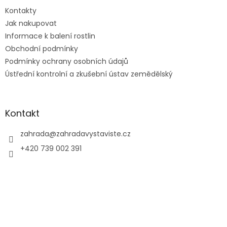
t
Kontakty
í
Jak nakupovat
Informace k balení rostlin
Obchodní podmínky
Podmínky ochrany osobních údajů
Ústřední kontrolní a zkušební ústav zemědělský
Kontakt
zahrada
@
zahradavystaviste.cz
+420 739 002 391