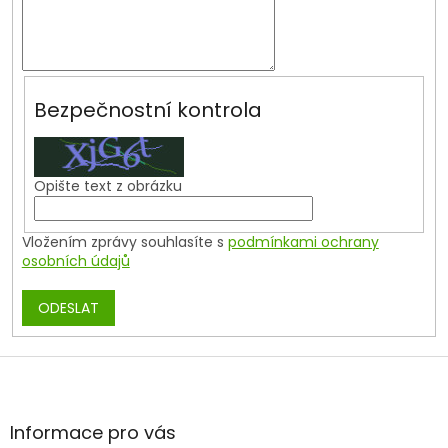
Bezpečnostní kontrola
Opište text z obrázku
Vložením zprávy souhlasíte s
podmínkami ochrany
osobních údajů
ODESLAT
Z
á
p
a
Informace pro vás