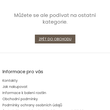
Můžete se ale podívat na ostatní
kategorie.
ZPĚT DO OBCHODU
Z
á
p
a
Informace pro vás
t
Kontakty
í
Jak nakupovat
Informace k balení rostlin
Obchodní podmínky
Podmínky ochrany osobních údajů