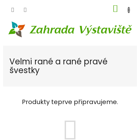
Přejít
NÁKUP
na
obsah
KOŠÍK
Velmi rané a rané pravé
švestky
Produkty teprve připravujeme.