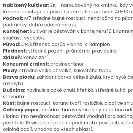
Nabízený kultivar:
ZK - naroubovaný na kmínku, kdy v
kmene dosahuje od povrchu země k rozvětvení 40-60
Podnož:
M7 středně bujně rostoucí, nenáročná na půdn
podmínky, dobře odolná mrazu
Kontejner:
kultivar je pěstován v kontejneru 10 l, kontej
součástí výpěstku
Původ:
ČR, kříženec odrůd Florina x Šampion
Plodnost:
středně pozdní, průměrná, pravidelná
Sklizeň:
konec září
Konzumní zralost:
prosinec-únor
Plody:
středně velké až velké, kulovitého tvaru
Barva plodu:
základní barva bělavě žlutá, krycí sytě č
rozmytá
Dužnina:
navinule sladké chuti, křehká, středně tuhá,
p
šťavnatá
Růst:
bujně rostoucí, koruny tvoří rozložité, plodí ve shl
Celkový popis
: odrůda s barevnými plody podobná od
Florina. Pro nenáročnost pěstování vhodná i pro začínaj
pěstitele. Rezistentní proti napadení strupovitosti, stře
odolná padlí. Vhodná do všech oblastí.