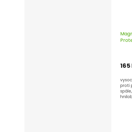
Magn
Prot
fungi
165
vysoc
proti 
spále
hnilo