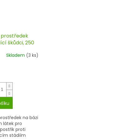
 prostředek
ící škůdci, 250
ra
Skladem
(3 ks)
ošíku
prostředek na bázi
h látek pro
postřik proti
ícím stádiím