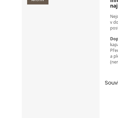
In
na
Nejd
v do
pos
Dop
kap
Pře
a p
(ne
Souv