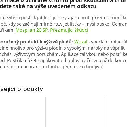
formace o ochraně stromů proti škůdcům a ch
jdete také na výše uvedeném odkazu
ůležitější postřik jabloní je brzy z jara proti přezimujícím 
bě, kdy se začínají mírně rozvíjet lístky – myší ouško. Ochra
třikem:
Mospilan 20 SP
,
Přezimující škůdci
oručený produkt k výživě plodů:
Wuxal
- speciální minerá
alné hnojivo pro výživu plodin s vysokými nároky na vápník.
dchází výživovým poruchám. Aplikace zálivkou nebo postřike
lod. Postřik můžete aplikovat od poloviny června až do konce
má žádnou ochrannou lhůtu - jedná se o hnojivo).
isející produkty