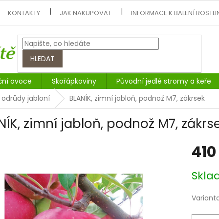
KONTAKTY
JAK NAKUPOVAT
INFORMACE K BALENÍ ROSTLI
HLEDAT
ční ovoce
Skořápkoviny
Původní jedlé stromy a keře
 odrůdy jabloní
BLANÍK, zimní jabloň, podnož M7, zákrsek
NÍK, zimní jabloň, podnož M7, zákrs
410
Měrná
Skl
cena:
Variant