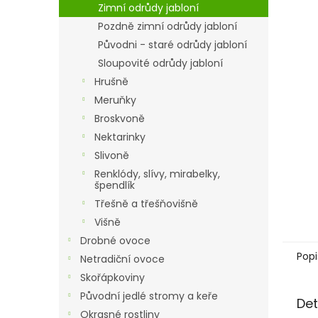
a
Zimní odrůdy jabloní
n
Pozdně zimní odrůdy jabloní
e
Původni - staré odrůdy jabloní
l
Sloupovité odrůdy jabloní
Hrušně
Meruňky
Broskvoně
Nektarinky
Slivoně
Renklódy, slívy, mirabelky,
špendlík
Třešně a třešňovišně
Višně
Drobné ovoce
Popi
Netradiční ovoce
Skořápkoviny
Původní jedlé stromy a keře
Det
Okrasné rostliny