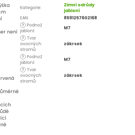
ýška
Zimní odrůdy
Kategorie
:
jabloní
 cm
EAN
:
8591257602168
í
?
Podnož
M7
jabloní
:
ner není
?
Tvar
ovocných
zákrsek
stromů
:
?
Podnož
M7
jabloní
:
?
Tvar
ovocných
zákrsek
ervená
stromů
:
růměrně
ucích
růdě
ící
dně