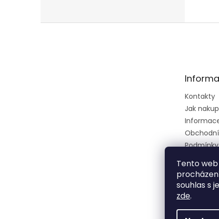
Z
á
p
a
t
Informa
í
Kontakty
Jak naku
Informace 
Obchodní
Podmínky
osobních 
Tento web 
Ústřední k
procházení
zkušební 
souhlas s j
zeměděls
zde
.