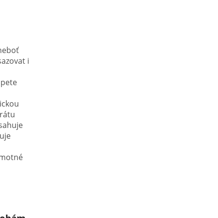
neboť
azovat i
d
opete
ickou
rátu
bsahuje
uje
samotné