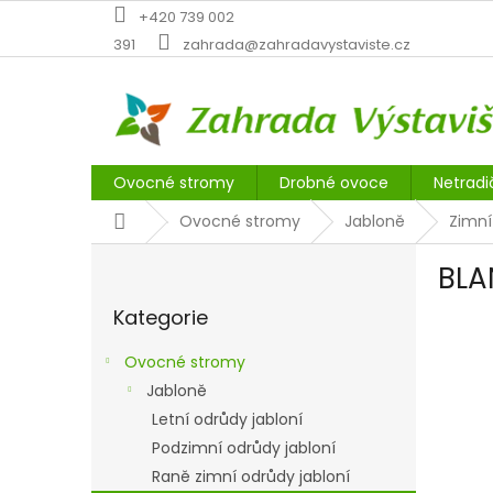
Přejít
+420 739 002
na
391
zahrada@zahradavystaviste.cz
obsah
Ovocné stromy
Drobné ovoce
Netradi
Domů
Ovocné stromy
Jabloně
Zimní
P
BLA
o
Přeskočit
s
Kategorie
kategorie
t
r
Ovocné stromy
a
Jabloně
n
Letní odrůdy jabloní
n
í
Podzimní odrůdy jabloní
p
Raně zimní odrůdy jabloní