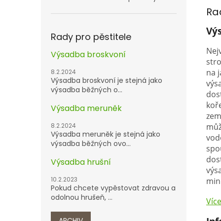
Ra
Vý
Rady pro pěstitele
Nej
Výsadba broskvoní
str
na j
8.2.2024
Výsadba broskvoní je stejná jako
výs
výsadba běžných o...
dos
koř
Výsadba meruněk
zem
8.2.2024
můž
Výsadba meruněk je stejná jako
vod
výsadba běžných ovo...
spo
dos
Výsadba hrušní
výs
10.2.2023
min
Pokud chcete vypěstovat zdravou a
odolnou hrušeň, ...
Víc
ARCHIV