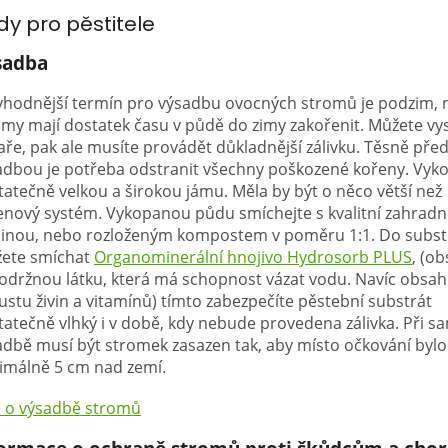
dy pro pěstitele
sadba
vhodnější termín pro výsadbu ovocných stromů je podzim, 
omy mají dostatek času v půdě do zimy zakořenit. Můžete vys
aře, pak ale musíte provádět důkladnější zálivku. Těsně pře
adbou je potřeba odstranit všechny poškozené kořeny. Vyk
tatečně velkou a širokou jámu. Měla by být o něco větší než
enový systém. Vykopanou půdu smíchejte s kvalitní zahradn
inou, nebo rozloženým kompostem v poměru 1:1. Do subst
ete smíchat
Organominerální hnojivo Hydrosorb PLUS
, (o
održnou látku, která má schopnost vázat vodu. Navíc obsah
ustu živin a vitamínů) tímto zabezpečíte pěstební substrát
tatečně vlhký i v době, kdy nebude provedena zálivka. Při 
adbě musí být stromek zasazen tak, aby místo očkování bylo
imálně 5 cm nad zemí.
e o výsadbě stromů