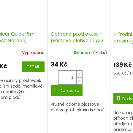
icur Quick 15ml,
Ochrana proti okusu -
Přírodní
ect Garden,
plastové pletivo 60/33
přezimuj
cid
ml, Natu
Vyprodáno
Skladem
(>5 ks)
34 Kč
139 Kč
 Kč
DETAIL
Měrná
556 Kč / 1 l
cena:
e účinný prostředek
plísni šedé, moniliové
Do košíku
, moniliovým
bám plodů
Do k
Pružné odolné plastové
pletivo proti okusu kmenů.
Unikátní 
přírodníc
předjarní 
přezimuj