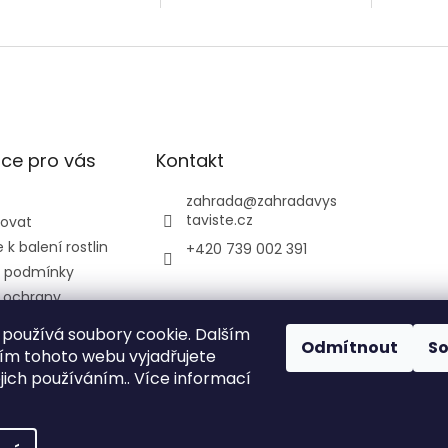
škůdců.
ce pro vás
Kontakt
zahrada
@
zahradavys
taviste.cz
povat
k balení rostlin
+420 739 002 391
 podmínky
 ochrany
údajů
používá soubory cookie. Dalším
ontrolní a
Odmítnout
S
m tohoto webu vyjadřujete
ústav
ejich používáním.. Více informací
ký