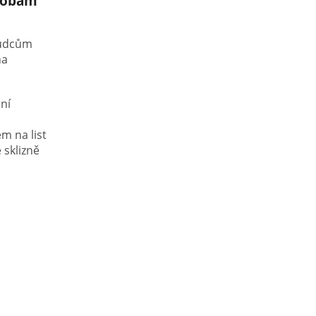
orobám
škůdcům
na
lní
m na list
 sklizně