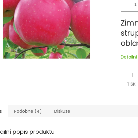
Zimn
stru
oblas
Detailn
TISK
s
Podobné (4)
Diskuze
ailní popis produktu