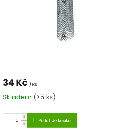
34 Kč
/ ks
Měrná
Skladem
(>5 ks)
cena:
Přidat do košíku