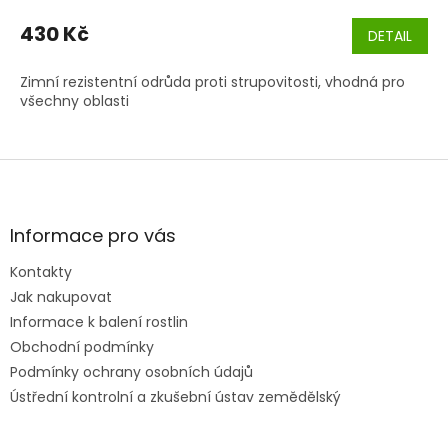
430 Kč
DETAIL
Zimní rezistentní odrůda proti strupovitosti, vhodná pro
všechny oblasti
Z
á
p
a
Informace pro vás
t
Kontakty
í
Jak nakupovat
Informace k balení rostlin
Obchodní podmínky
Podmínky ochrany osobních údajů
Ústřední kontrolní a zkušební ústav zemědělský