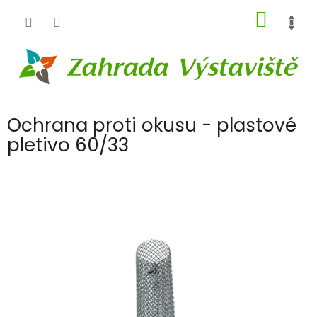
Přejít
NÁKUP
na
obsah
KOŠÍK
Ochrana proti okusu - plastové
pletivo 60/33