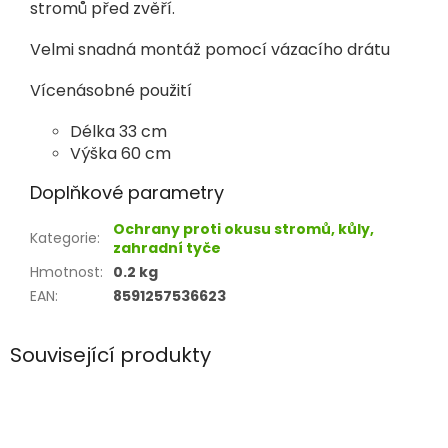
stromů před zvěří.
Velmi snadná montáž pomocí vázacího drátu
Vícenásobné použití
Délka 33 cm
Výška 60 cm
Doplňkové parametry
Ochrany proti okusu stromů, kůly,
Kategorie
:
zahradní tyče
Hmotnost
:
0.2 kg
EAN
:
8591257536623
Související produkty