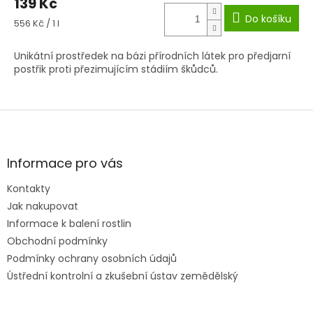
139 Kč
Do košíku
Měrná
556 Kč / 1 l
cena:
Unikátní prostředek na bázi přírodních látek pro předjarní
postřik proti přezimujícím stádiím škůdců.
Z
á
p
a
Informace pro vás
t
Kontakty
í
Jak nakupovat
Informace k balení rostlin
Obchodní podmínky
Podmínky ochrany osobních údajů
Ústřední kontrolní a zkušební ústav zemědělský