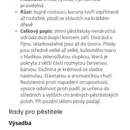
pravidelná
Růst:
bujně rostoucí, koruny tvoří vzpřímené
až rozložité, plodí ve shlucích na krátkém
dřevě
Celkový popis
: zimní pěstitelsky nenáročná
odrůda dozrávající koncem září. Dozrává v
říjnu, skladovatelné jsou až do února. Plody
jsou středně velké až velké, kulovitého tvaru
s hladkou zelenožlutou slupkou, která je
pokryta z větší části rozmytou červenou
barvou. Dužnina je krémová se sladce
navinulou, šťavnatou a aromatickou chutí.
Rezistentní proti napadení strupovitosti,
vysoce odolnost proti padlí. Je určena do
středních a vyšších chráněných pěstitelských
poloh. Při pozdní sklizni plody padají.
Rady pro pěstitele
Výsadba