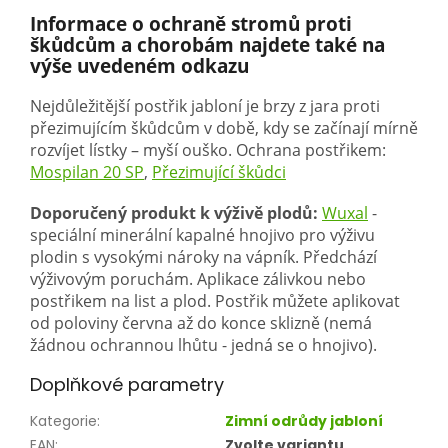
Informace o ochraně stromů proti
škůdcům a chorobám najdete také na
výše uvedeném odkazu
Nejdůležitější postřik jabloní je brzy z jara proti
přezimujícím škůdcům v době, kdy se začínají mírně
rozvíjet lístky – myší ouško. Ochrana postřikem:
Mospilan 20 SP
,
Přezimující škůdci
Doporučený produkt k výživě plodů:
Wuxal
-
speciální minerální kapalné hnojivo pro výživu
plodin s vysokými nároky na vápník. Předchází
výživovým poruchám. Aplikace zálivkou nebo
postřikem na list a plod. Postřik můžete aplikovat
od poloviny června až do konce sklizně (nemá
žádnou ochrannou lhůtu - jedná se o hnojivo).
Doplňkové parametry
Kategorie
:
Zimní odrůdy jabloní
EAN
:
Zvolte variantu