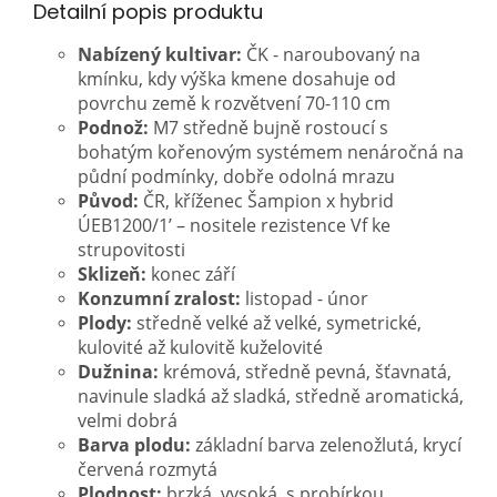
Detailní popis produktu
Nabízený kultivar:
ČK - naroubovaný na
kmínku, kdy výška kmene dosahuje od
povrchu země k rozvětvení 70-110 cm
Podnož:
M7 středně bujně rostoucí s
bohatým kořenovým systémem nenáročná na
půdní podmínky, dobře odolná mrazu
Původ:
ČR, kříženec Šampion x hybrid
ÚEB1200/1’ – nositele rezistence Vf ke
strupovitosti
Sklizeň:
konec září
Konzumní zralost:
listopad - únor
Plody:
středně velké až velké, symetrické,
kulovité až kulovitě kuželovité
Dužnina:
krémová, středně pevná, šťavnatá,
navinule sladká až sladká, středně aromatická,
velmi dobrá
Barva plodu:
základní barva zelenožlutá, krycí
červená rozmytá
Plodnost:
brzká, vysoká, s probírkou