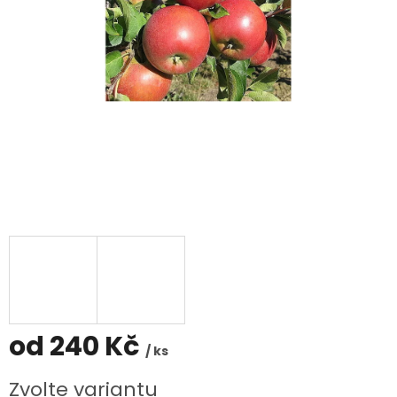
od
240 Kč
/ ks
Měrná
Zvolte variantu
cena: