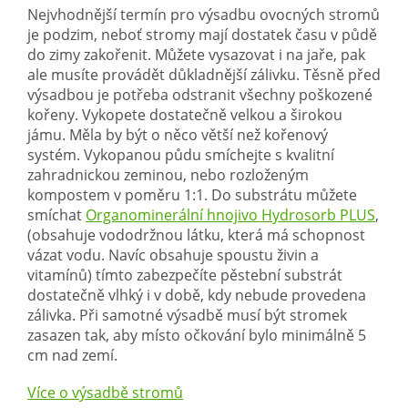
Nejvhodnější termín pro výsadbu ovocných stromů
je podzim, neboť stromy mají dostatek času v půdě
do zimy zakořenit. Můžete vysazovat i na jaře, pak
ale musíte provádět důkladnější zálivku. Těsně před
výsadbou je potřeba odstranit všechny poškozené
kořeny. Vykopete dostatečně velkou a širokou
jámu. Měla by být o něco větší než kořenový
systém. Vykopanou půdu smíchejte s kvalitní
zahradnickou zeminou, nebo rozloženým
kompostem v poměru 1:1. Do substrátu můžete
smíchat
Organominerální hnojivo Hydrosorb PLUS
,
(obsahuje vododržnou látku, která má schopnost
vázat vodu. Navíc obsahuje spoustu živin a
vitamínů) tímto zabezpečíte pěstební substrát
dostatečně vlhký i v době, kdy nebude provedena
zálivka. Při samotné výsadbě musí být stromek
zasazen tak, aby místo očkování bylo minimálně 5
cm nad zemí.
Více o výsadbě stromů