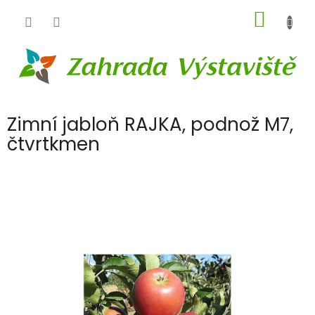
Přejít
NÁKUP
na
obsah
KOŠÍK
Zimní jabloň RAJKA, podnož M7,
čtvrtkmen