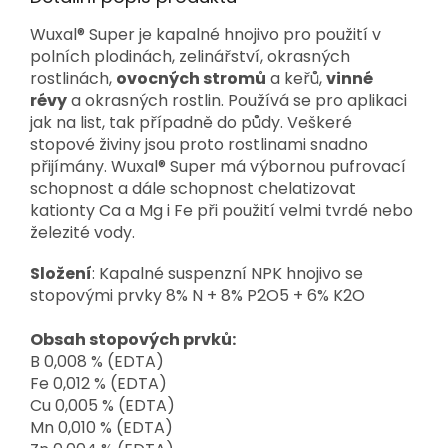
Wuxal® Super je kapalné hnojivo pro použití v
polních plodinách, zelinářství, okrasných
rostlinách,
ovocných stromů
a keřů,
vinné
révy
a okrasných rostlin. Používá se pro aplikaci
jak na list, tak případně do půdy. Veškeré
stopové živiny jsou proto rostlinami snadno
přijímány. Wuxal® Super má výbornou pufrovací
schopnost a dále schopnost chelatizovat
kationty Ca a Mg i Fe při použití velmi tvrdé nebo
železité vody.
Složení
: Kapalné suspenzní NPK hnojivo se
stopovými prvky 8% N + 8% P2O5 + 6% K2O
Obsah stopových prvků:
B 0,008 % (EDTA)
Fe 0,012 % (EDTA)
Cu 0,005 % (EDTA)
Mn 0,010 % (EDTA)