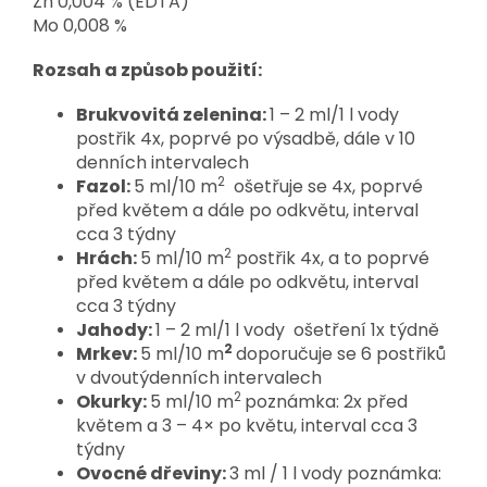
Zn 0,004 % (EDTA)
Mo 0,008 %
Rozsah a způsob použití:
Brukvovitá zelenina:
1 – 2 ml/1 l vody
postřik 4x, poprvé po výsadbě, dále v 10
denních intervalech
2
Fazol:
5 ml/10 m
ošetřuje se 4x, poprvé
před květem a dále po odkvětu, interval
cca 3 týdny
2
Hrách:
5 ml/10 m
postřik 4x, a to poprvé
před květem a dále po odkvětu, interval
cca 3 týdny
Jahody:
1 – 2 ml/1 l vody ošetření 1x týdně
2
Mrkev:
5 ml/10 m
doporučuje se 6 postřiků
v dvoutýdenních intervalech
2
Okurky:
5 ml/10 m
poznámka: 2x před
květem a 3 – 4× po květu, interval cca 3
týdny
Ovocné dřeviny:
3 ml / 1 l vody poznámka: