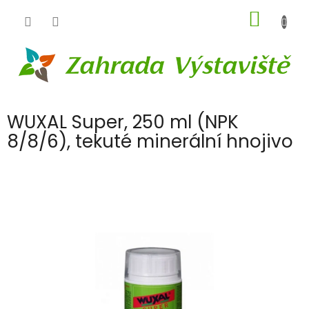
Přejít
NÁKUP
na
obsah
KOŠÍK
WUXAL Super, 250 ml (NPK
8/8/6), tekuté minerální hnojivo