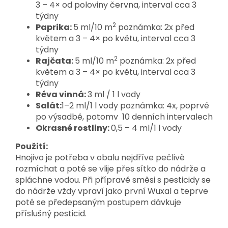
3 – 4× od poloviny června, interval cca 3
týdny
2
Paprika:
5 ml/10 m
poznámka: 2x před
květem a 3 – 4× po květu, interval cca 3
týdny
2
Rajčata:
5 ml/10 m
poznámka: 2x před
květem a 3 – 4× po květu, interval cca 3
týdny
Réva vinná:
3 ml / 1 l vody
Salát:
1–2 ml/1 l vody poznámka: 4x, poprvé
po výsadbě, potomv 10 denních intervalech
Okrasné rostliny:
0,5 – 4 ml/1 l vody
Použití:
Hnojivo je potřeba v obalu nejdříve pečlivě
rozmíchat a poté se vlije přes sítko do nádrže a
spláchne vodou. Při přípravě směsi s pesticidy se
do nádrže vždy vpraví jako první Wuxal a teprve
poté se předepsaným postupem dávkuje
příslušný pesticid.