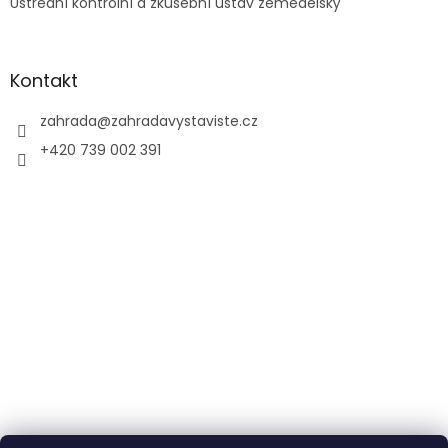
Ústřední kontrolní a zkušební ústav zemědělský
Kontakt
zahrada
@
zahradavystaviste.cz
+420 739 002 391