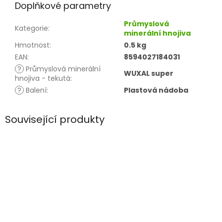
Doplňkové parametry
Průmyslová
Kategorie
:
minerální hnojiva
Hmotnost
:
0.5 kg
EAN
:
8594027184031
?
Průmyslová minerální
WUXAL super
hnojiva - tekutá
:
?
Balení
:
Plastová nádoba
Související produkty