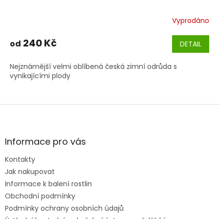
Vyprodáno
240 Kč
od
DETAIL
Nejznámější velmi oblíbená česká zimní odrůda s
vynikajícími plody
Z
á
p
a
Informace pro vás
t
Kontakty
í
Jak nakupovat
Informace k balení rostlin
Obchodní podmínky
Podmínky ochrany osobních údajů