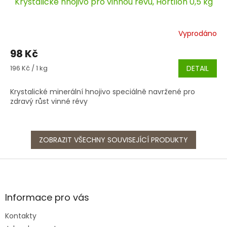
Krystalické hnojivo pro vinnou révu, Hortilon 0,5 kg
Vyprodáno
98 Kč
Měrná
196 Kč / 1 kg
DETAIL
cena:
Krystalické minerální hnojivo speciálně navržené pro
zdravý růst vinné révy
ZOBRAZIT VŠECHNY SOUVISEJÍCÍ PRODUKTY
Z
á
p
a
Informace pro vás
t
Kontakty
í