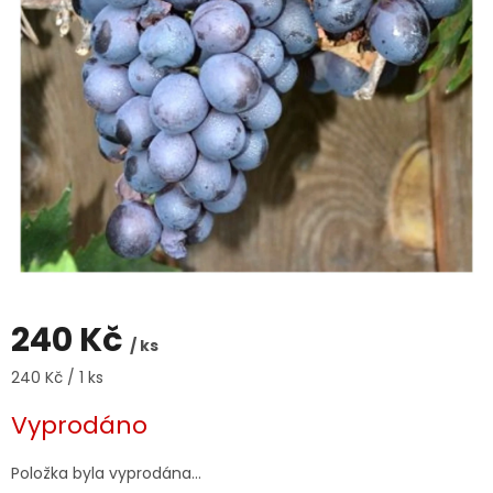
240 Kč
/ ks
Měrná
240 Kč / 1 ks
cena:
Vyprodáno
Položka byla vyprodána…