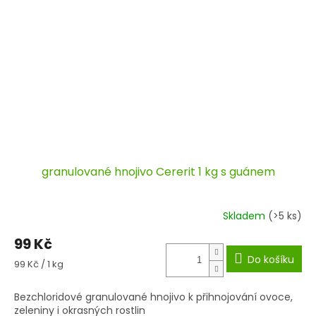
granulované hnojivo Cererit 1 kg s guánem
Skladem
(>5 ks)
99 Kč
Do košíku
Měrná
99 Kč / 1 kg
cena:
Bezchloridové granulované hnojivo k přihnojování ovoce,
zeleniny i okrasných rostlin