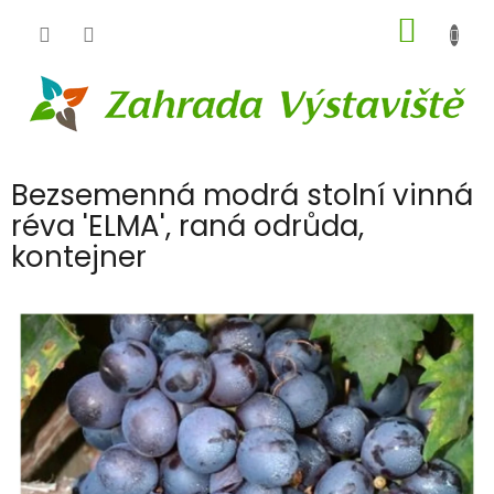
Přejít
NÁKUP
na
obsah
KOŠÍK
Bezsemenná modrá stolní vinná
réva 'ELMA', raná odrůda,
kontejner