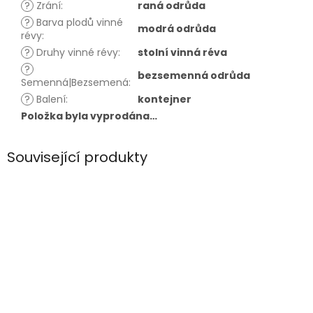
?
Zrání
:
raná odrůda
?
Barva plodů vinné
modrá odrůda
révy
:
?
Druhy vinné révy
:
stolní vinná réva
?
bezsemenná odrůda
Semenná|Bezsemená
:
?
Balení
:
kontejner
Položka byla vyprodána…
Související produkty