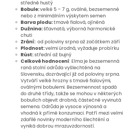
středně hustý
Bobule:
velké 5 – 7 g, oválné, bezsemenné
nebo z minimálním výskytem semen
Barva plodu:
tmavě fialová, ojíněná
Dužnina:
šťavnatá, výborná harmonické
chuti
Zrání:
od poloviny srpna až začátkem září
Plodnost:
velmi úrodná, vyžaduje probírku
R
ůst:
střední až bujný
Celkové hodnocení
: Elma je bezsemenná
raná stolní odrůda vyšlechtěná na
Slovensku, dozrávající již od poloviny srpna.
Vytváří velké hrozny s tmavě fialovými,
oválnými bobulemi. Bezsemennost spadá
do druhé třídy, takže se mohou v některých
bobulích objevit drobná, částečně vyvinutá
semena. Odrůda je vysoce výnosná a
vhodná k přímé konzumaci. Patří mezi velmi
zdařilé novinky moderního šlechtění a
vyniká dobrou mrazuvzdorností.