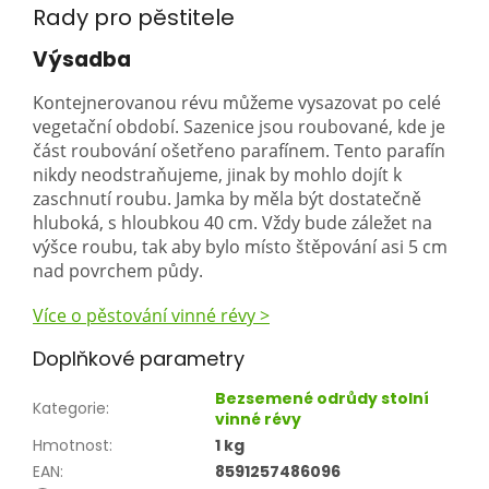
Rady pro pěstitele
Výsadba
Kontejnerovanou révu můžeme vysazovat po celé
vegetační období. Sazenice jsou roubované, kde je
část roubování ošetřeno parafínem. Tento parafín
nikdy neodstraňujeme, jinak by mohlo dojít k
zaschnutí roubu. Jamka by měla být dostatečně
hluboká, s hloubkou 40 cm. Vždy bude záležet na
výšce roubu, tak aby bylo místo štěpování asi 5 cm
nad povrchem půdy.
Více o pěstování vinné révy >
Doplňkové parametry
Bezsemené odrůdy stolní
Kategorie
:
vinné révy
Hmotnost
:
1 kg
EAN
:
8591257486096