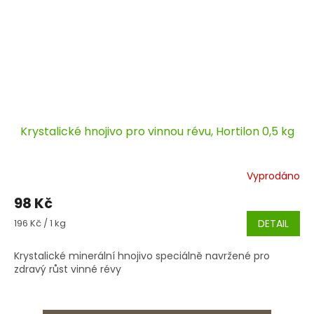
Krystalické hnojivo pro vinnou révu, Hortilon 0,5 kg
Vyprodáno
98 Kč
Měrná
196 Kč / 1 kg
DETAIL
cena:
Krystalické minerální hnojivo speciálně navržené pro
zdravý růst vinné révy