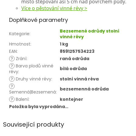
místo štěpování asi 5 cm nad povrchem půdy.
Více o pěstování vinné révy >
Doplňkové parametry
Bezsemené odrůdy stolní
Kategorie
:
vinné révy
Hmotnost
:
1 kg
EAN
:
8591257534223
?
Zrání
:
raná odrůda
?
Barva plodů vinné
bílá odrůda
révy
:
?
Druhy vinné révy
:
stolní vinná réva
?
bezsemenná odrůda
Semenná|Bezsemená
:
?
Balení
:
kontejner
Položka byla vyprodána…
Související produkty