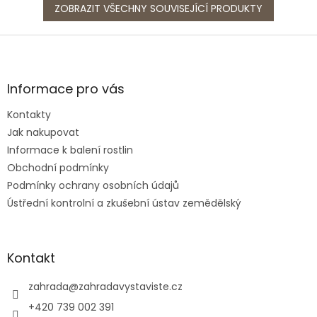
ZOBRAZIT VŠECHNY SOUVISEJÍCÍ PRODUKTY
Z
á
p
a
Informace pro vás
t
Kontakty
í
Jak nakupovat
Informace k balení rostlin
Obchodní podmínky
Podmínky ochrany osobních údajů
Ústřední kontrolní a zkušební ústav zemědělský
Kontakt
zahrada
@
zahradavystaviste.cz
+420 739 002 391