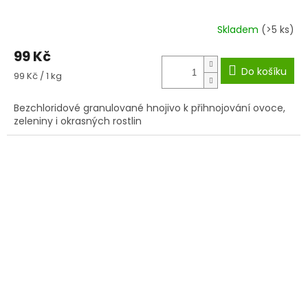
Skladem
(>5 ks)
99 Kč
Do košíku
Měrná
99 Kč / 1 kg
cena:
Bezchloridové granulované hnojivo k přihnojování ovoce,
zeleniny i okrasných rostlin