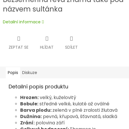
názvem sultánka
Detailní informace
ZEPTAT SE
HLÍDAT
SDÍLET
Popis
Diskuze
Detailní popis produktu
Hrozen:
velký, kuželovitý
Bobule:
středně velké, kulaté až oválné
Barva plodu:
zelená v plné zralosti žlutavá
Dužnina:
pevná, křupavá, šťavnatá, sladká
Zrání:
polovina září