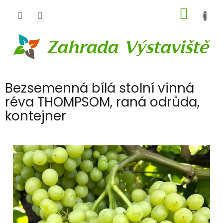
Přejít
NÁKUP
na
obsah
KOŠÍK
Bezsemenná bílá stolní vinná
réva THOMPSOM, raná odrůda,
kontejner