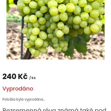
240 Kč
/ ks
Měrná
Vyprodáno
cena:
Položka byla vyprodána…
Bezsemenná réva známá také pod