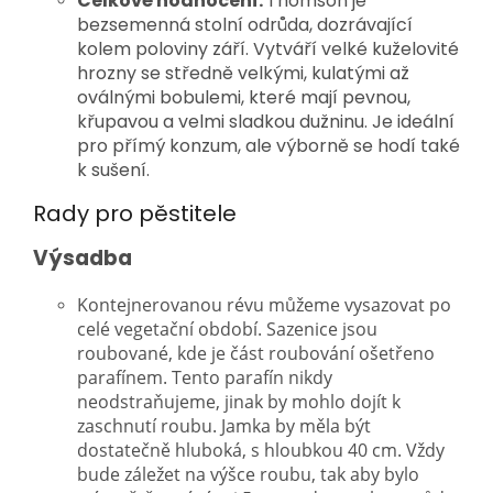
Celkové hodnocení:
Thomson je
bezsemenná stolní odrůda, dozrávající
kolem poloviny září. Vytváří velké kuželovité
hrozny se středně velkými, kulatými až
oválnými bobulemi, které mají pevnou,
křupavou a velmi sladkou dužninu. Je ideální
pro přímý konzum, ale výborně se hodí také
k sušení.
Rady pro pěstitele
Výsadba
Kontejnerovanou révu můžeme vysazovat po
celé vegetační období. Sazenice jsou
roubované, kde je část roubování ošetřeno
parafínem. Tento parafín nikdy
neodstraňujeme, jinak by mohlo dojít k
zaschnutí roubu. Jamka by měla být
dostatečně hluboká, s hloubkou 40 cm. Vždy
bude záležet na výšce roubu, tak aby bylo