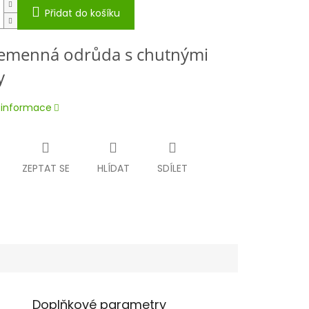
Přidat do košíku
emenná odrůda s chutnými
y
í informace
ZEPTAT SE
HLÍDAT
SDÍLET
Doplňkové parametry