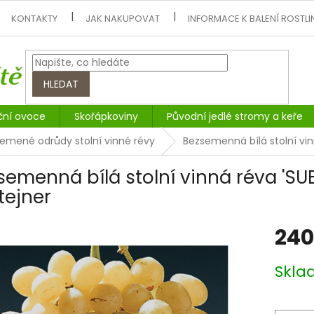
KONTAKTY
JAK NAKUPOVAT
INFORMACE K BALENÍ ROSTLI
HLEDAT
ční ovoce
Skořápkoviny
Původní jedlé stromy a keře
emené odrůdy stolní vinné révy
Bezsemenná bílá stolní vin
semenná bílá stolní vinná réva 'SUB
tejner
240
Měrná
Skl
cena: