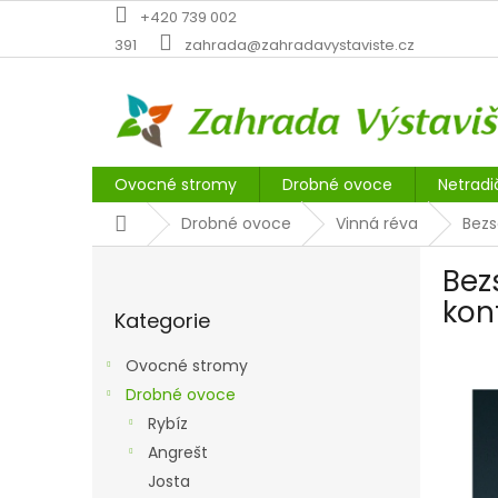
Přejít
+420 739 002
na
391
zahrada@zahradavystaviste.cz
obsah
Ovocné stromy
Drobné ovoce
Netradi
Domů
Drobné ovoce
Vinná réva
Bezs
P
Bez
o
Přeskočit
s
kon
Kategorie
kategorie
t
r
Ovocné stromy
a
Drobné ovoce
n
Rybíz
n
í
Angrešt
p
Josta