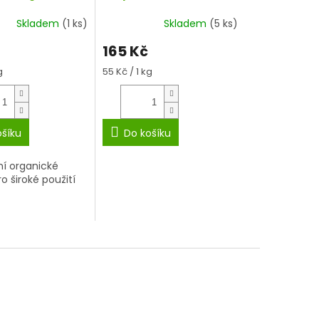
Vita Natura 3 kg
PREMIUM
Skladem
(1 ks)
Skladem
(5 ks)
165 Kč
Měrná
g
55 Kč / 1 kg
cena:
ošíku
Do košíku
ní organické
o široké použití