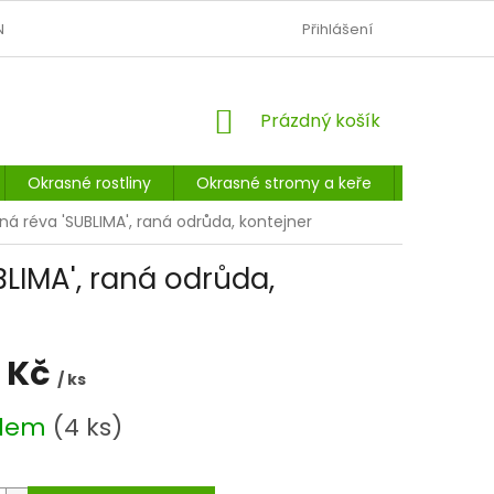
N
OBCHODNÍ PODMÍNKY
PODMÍNKY OCHRANY OSOBNÍCH Ú
Přihlášení
NÁKUPNÍ
Prázdný košík
KOŠÍK
Okrasné rostliny
Okrasné stromy a keře
Listnaté 
ná réva 'SUBLIMA', raná odrůda, kontejner
LIMA', raná odrůda,
 Kč
/ ks
adem
(4 ks)