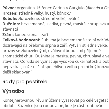
Původ:
Argentina, kříženec Carina × Gargiulo (
Almeria × Ca
Hrozen:
středně velký, hustý, kónický
Bobule:
žlutozelené, středně velké, oválné
Dužnina:
bezsemenná, sladká, pevná, masitá, chruplavá a
šťavnatá
Zrání:
konec srpna – září
Celkové hodnocení:
Sublima je bezsemenná stolní odrůd
dozrávající na přelomu srpna a září. Vytváří středně velké,
hrozny se žlutozelenými, oválnými bobulemi příjemné
aromatické chuti. Dužnina je masitá, pevná, chruplavá a v
šťavnatá. Odrůda se vyznačuje vysokou cukernatostí a bo
nepraskají, což z ní činí spolehlivou volbu pro přímý konzu
delší skladování.
Rady pro pěstitele
Výsadba
Kontejnerovanou révu můžeme vysazovat po celé vegetač
období. Sazenice jsou roubované, kde je část roubování