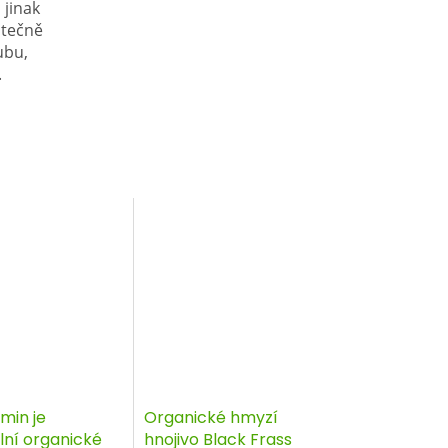
 jinak
atečně
ubu,
.
min je
Organické hmyzí
lní organické
hnojivo Black Frass