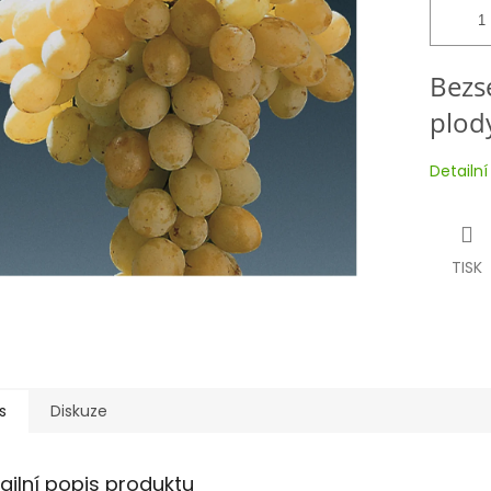
Bezs
plod
Detailn
TISK
s
Diskuze
ailní popis produktu