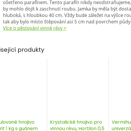
ošetřeno parafínem. Tento parafín nikdy neodstraňujeme,
by mohlo dojít k zaschnutí roubu. Jamka by měla být dost
hluboká, s hloubkou 40 cm. Vždy bude záležet na výšce ro
tak aby bylo místo štěpování asi 5 cm nad povrchem půdy
Více o pěstování vinné révy >
isející produkty
ulované hnojivo
Krystalické hnojivo pro
Vermihu
rit 1 kg s guánem
vinnou révu, Hortilon 0,5
univerzá