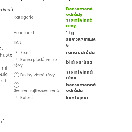
Bezsemené
rdinal
)
odrůdy
Kategorie
:
stolní vinné
révy
Hmotnost
:
1 kg
859125751946
EAN
:
6
a,
?
Zrání
:
raná odrůda
 husté
?
Barva plodů vinné
bílá odrůda
révy
:
elmi
stolní vinná
bule
?
Druhy vinné révy
:
réva
m i
?
bezsemenná
Semenná|Bezsemená
:
odrůda
?
Balení
:
kontejner
ní