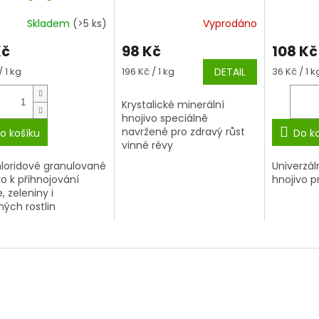
kg
hnojivo 
Skladem
(>5 ks)
Vyprodáno
Kč
98 Kč
108 Kč
á
Měrná
Měrná
/ 1 kg
196 Kč / 1 kg
DETAIL
36 Kč / 1 k
cena:
cena:
Krystalické minerální
hnojivo speciálně
navržené pro zdravý růst
o košíku
Do k
vinné révy
loridové granulované
Univerzál
vo k přihnojování
hnojivo pr
, zeleniny i
ných rostlin