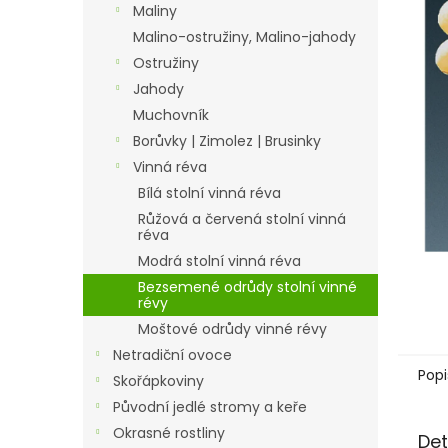
a
Maliny
n
Malino-ostružiny, Malino-jahody
e
Ostružiny
l
Jahody
Muchovník
Borůvky | Zimolez | Brusinky
Vinná réva
Bílá stolní vinná réva
Růžová a červená stolní vinná
réva
Modrá stolní vinná réva
Bezsemené odrůdy stolní vinné
révy
Moštové odrůdy vinné révy
Netradiční ovoce
Popi
Skořápkoviny
Původní jedlé stromy a keře
Okrasné rostliny
Det