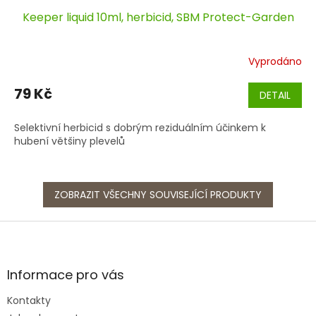
Keeper liquid 10ml, herbicid, SBM Protect-Garden
Vyprodáno
79 Kč
DETAIL
Selektivní herbicid s dobrým reziduálním účinkem k
hubení většiny plevelů
ZOBRAZIT VŠECHNY SOUVISEJÍCÍ PRODUKTY
Z
á
p
a
Informace pro vás
t
Kontakty
í