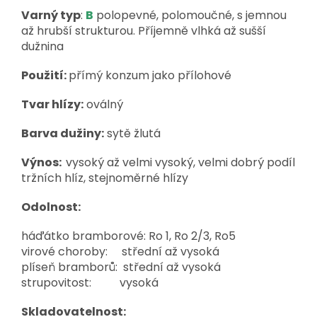
Varný typ
:
B
polopevné, polomoučné, s jemnou
až hrubší strukturou. Příjemně vlhká až sušší
dužnina
Použití:
přímý konzum jako přílohové
Tvar hlízy:
oválný
Barva dužiny:
sytě žlutá
Výnos:
vysoký až velmi vysoký, velmi dobrý podíl
tržních hlíz, stejnoměrné hlízy
Odolnost:
háďátko bramborové: Ro 1, Ro 2/3, Ro5
virové choroby: střední až vysoká
plíseň bramborů: střední až vysoká
strupovitost: vysoká
Skladovatelnost: