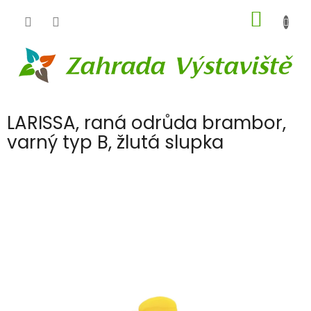
Přejít
NÁKUP
na
obsah
KOŠÍK
LARISSA, raná odrůda brambor,
varný typ B, žlutá slupka