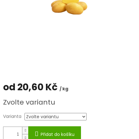
od
20,60 Kč
/ kg
Měrná
Zvolte variantu
cena:
Varianta
Přidat do košíku