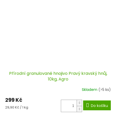
Přírodní granulované hnojivo Pravý kravský hnůj,
10kg, Agro
Skladem
(>5 ks)
299 Kč
Do košíku
Měrná
29,90 Kč / 1 kg
cena: