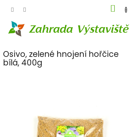
Přejít
NÁKUP
na
obsah
KOŠÍK
Osivo, zelené hnojení hořčice
bílá, 400g