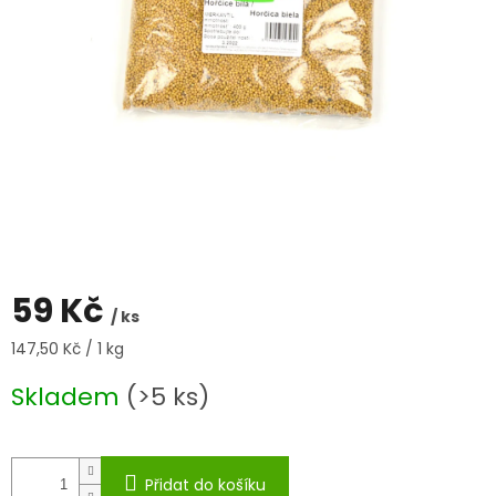
59 Kč
/ ks
Měrná
147,50 Kč / 1 kg
cena:
Skladem
(>5 ks)
Přidat do košíku