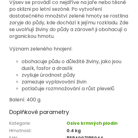
Výsev se provádí co nejdříve na jaře nebo těsně
po sklizni po letní sezóně. Po vytvoření
dostatečného množství zelené hmoty se rostlina
zaryje do půdy, kde dochází k jejímu rozkladu. Zde
se uvolňují živiny do půdy a zároveň ji obohacují o
organickou hmotu.
Význam zeleného hnojení:
obohacuje půdu o důležité živiny, jako jsou
dusík, fosfor a draslík
zvyšuje úrodnost půdy
zamezuje vyplavování živin
potlačuje rozmnožování a růst plevelů
Balení: 400 g.
Doplňkové parametry
Kategorie
:
Osivo krmných plodin
Hmotnost
:
0.4 kg