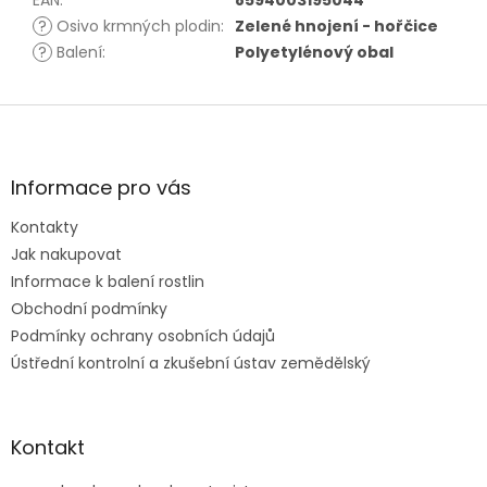
EAN
:
8594003195044
?
Osivo krmných plodin
:
Zelené hnojení - hořčice
?
Balení
:
Polyetylénový obal
Z
á
p
a
Informace pro vás
t
Kontakty
í
Jak nakupovat
Informace k balení rostlin
Obchodní podmínky
Podmínky ochrany osobních údajů
Ústřední kontrolní a zkušební ústav zemědělský
Kontakt