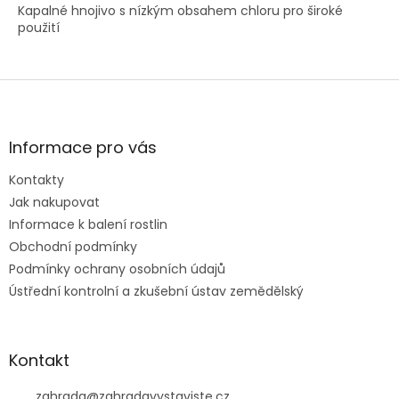
Kapalné hnojivo s nízkým obsahem chloru pro široké
použití
Z
á
p
a
Informace pro vás
t
Kontakty
í
Jak nakupovat
Informace k balení rostlin
Obchodní podmínky
Podmínky ochrany osobních údajů
Ústřední kontrolní a zkušební ústav zemědělský
Kontakt
zahrada
@
zahradavystaviste.cz