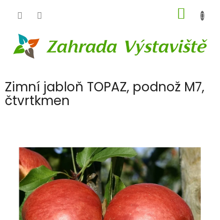
Přejít
NÁKUP
na
obsah
KOŠÍK
Zimní jabloň TOPAZ, podnož M7,
čtvrtkmen