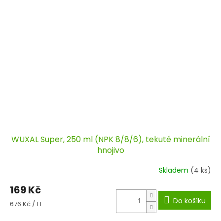
WUXAL Super, 250 ml (NPK 8/8/6), tekuté minerální
hnojivo
Skladem
(4 ks)
169 Kč
Do košíku
Měrná
676 Kč / 1 l
cena: