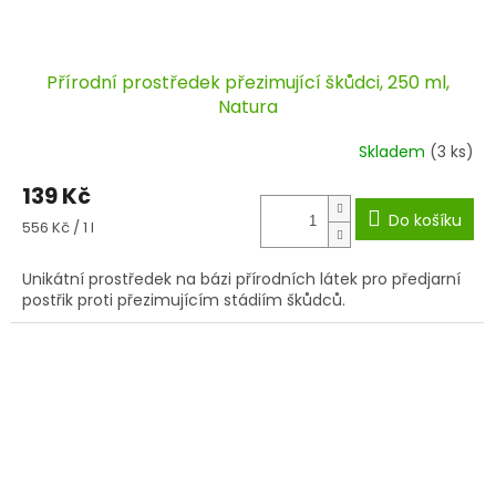
Přírodní prostředek přezimující škůdci, 250 ml,
Natura
Skladem
(3 ks)
139 Kč
Do košíku
Měrná
556 Kč / 1 l
cena:
Unikátní prostředek na bázi přírodních látek pro předjarní
postřik proti přezimujícím stádiím škůdců.