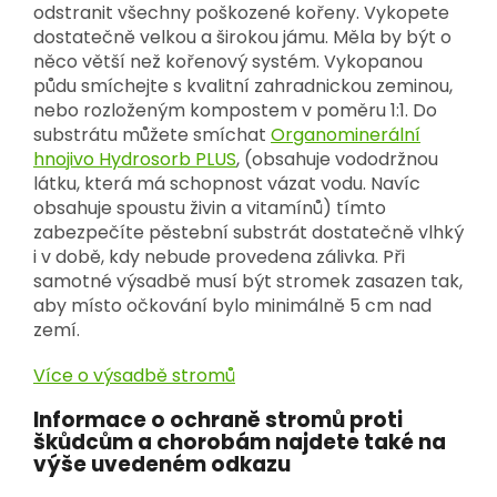
odstranit všechny poškozené kořeny. Vykopete
dostatečně velkou a širokou jámu. Měla by být o
něco větší než kořenový systém. Vykopanou
půdu smíchejte s kvalitní zahradnickou zeminou,
nebo rozloženým kompostem v poměru 1:1. Do
substrátu můžete smíchat
Organominerální
hnojivo Hydrosorb PLUS
, (obsahuje vododržnou
látku, která má schopnost vázat vodu. Navíc
obsahuje spoustu živin a vitamínů) tímto
zabezpečíte pěstební substrát dostatečně vlhký
i v době, kdy nebude provedena zálivka. Při
samotné výsadbě musí být stromek zasazen tak,
aby místo očkování bylo minimálně 5 cm nad
zemí.
Více o výsadbě stromů
Informace o ochraně stromů proti
škůdcům a chorobám najdete také na
výše uvedeném odkazu