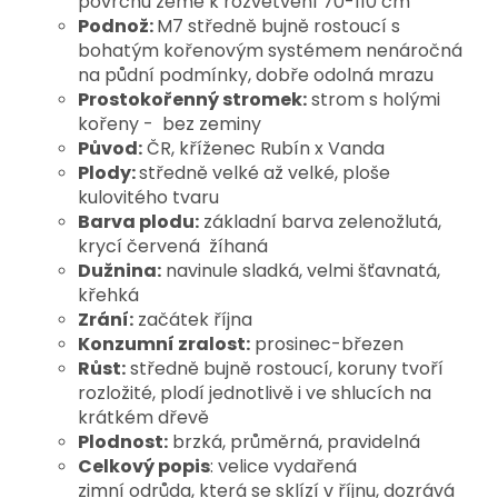
povrchu země k rozvětvení 70-110 cm
Podnož:
M7 středně bujně rostoucí s
bohatým kořenovým systémem nenáročná
na půdní podmínky, dobře odolná mrazu
Prostokořenný stromek:
strom s holými
kořeny - bez zeminy
Původ:
ČR, kříženec Rubín x Vanda
Plody:
středně velké až velké, ploše
kulovitého tvaru
Barva plodu:
základní barva zelenožlutá,
krycí červená žíhaná
Dužnina:
navinule sladká, velmi šťavnatá,
křehká
Zrání:
začátek října
Konzumní zralost:
prosinec-březen
Růst:
středně bujně rostoucí, koruny tvoří
rozložité, plodí jednotlivě i ve shlucích na
krátkém dřevě
Plodnost:
brzká, průměrná, pravidelná
Celkový popis
: velice vydařená
zimní odrůda, která se sklízí v říjnu, dozrává