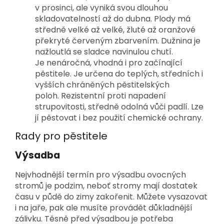
v prosinci, ale vyniká svou dlouhou
skladovatelností až do dubna. Plody má
středně velké až velké, žluté až oranžové
překryté červeným zbarvením. Dužnina je
nažloutlá se sladce navinulou chutí.
Je nenáročná, vhodná i pro začínající
pěstitele. Je určena do teplých, středních i
vyšších chráněných pěstitelských
poloh. Rezistentní proti napadení
strupovitosti, středně odolná vůči padlí. Lze
jí pěstovat i bez použití chemické ochrany.
Rady pro pěstitele
Výsadba
Nejvhodnější termín pro výsadbu ovocných
stromů je podzim, neboť stromy mají dostatek
času v půdě do zimy zakořenit. Můžete vysazovat
i na jaře, pak ale musíte provádět důkladnější
zálivku. Těsně před výsadbou je potřeba