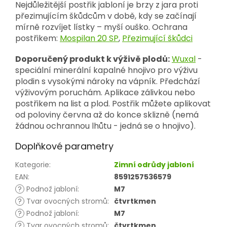
Nejdůležitější postřik jabloní je brzy z jara proti
přezimujícím škůdcům v době, kdy se začínají
mírně rozvíjet lístky – myší ouško. Ochrana
postřikem:
Mospilan 20 SP
,
Přezimující škůdci
Doporučený produkt k výživě plodů:
Wuxal
-
speciální minerální kapalné hnojivo pro výživu
plodin s vysokými nároky na vápník. Předchází
výživovým poruchám. Aplikace zálivkou nebo
postřikem na list a plod. Postřik můžete aplikovat
od poloviny června až do konce sklizně (nemá
žádnou ochrannou lhůtu - jedná se o hnojivo).
Doplňkové parametry
Kategorie
:
Zimní odrůdy jabloní
EAN
:
8591257536579
?
Podnož jabloní
:
M7
?
Tvar ovocných stromů
:
čtvrtkmen
?
Podnož jabloní
:
M7
?
Tvar ovocných stromů
:
čtvrtkmen