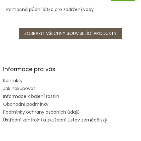
Pomocná půdní látka pro zadržení vody
ZOBRAZIT VŠECHNY SOUVISEJÍCÍ PRODUKTY
Z
á
p
a
Informace pro vás
t
Kontakty
í
Jak nakupovat
Informace k balení rostlin
Obchodní podmínky
Podmínky ochrany osobních údajů
Ústřední kontrolní a zkušební ústav zemědělský