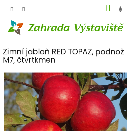
Přejít
NÁKUP
na
obsah
KOŠÍK
Zimní jabloň RED TOPAZ, podnož
M7, čtvrtkmen