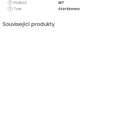
?
Podnož
:
M7
?
Tvar
:
čtvrtkmen
Související produkty