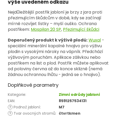
výše uvedeném odkazu
Nejdůležitější postřik jabloní je brzy z jara proti
přezimujícím škůdcům v době, kdy se začínají
mírně rozvíjet lístky – myší ouško. Ochrana
postřikem:
Mospilan 20 SP
,
Přezimující škůdci
Doporučený produkt k výživě plodů:
Wuxal
-
speciální minerální kapalné hnojivo pro výživu
plodin s vysokými nároky na vápník. Předchází
výživovým poruchám. Aplikace zálivkou nebo
postřikem na list a plod. Postřik můžete aplikovat
od poloviny června až do konce sklizně (nemá
žádnou ochrannou lhůtu - jedná se o hnojivo).
Doplňkové parametry
Kategorie
:
Zimní odrůdy jabloní
EAN
:
8591257534131
?
Podnož jabloní
:
M7
?
Tvar ovocných stromů
:
čtvrtkmen