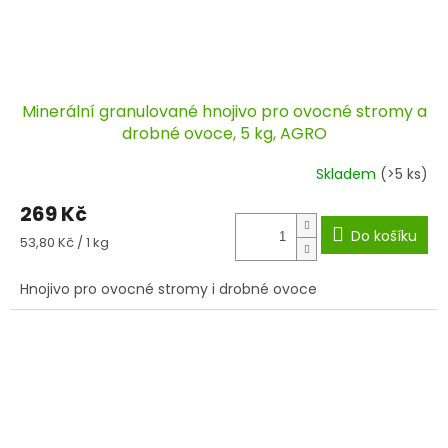
Minerální granulované hnojivo pro ovocné stromy a
drobné ovoce, 5 kg, AGRO
Skladem
(>5 ks)
269 Kč
Do košíku
Měrná
53,80 Kč / 1 kg
cena:
Hnojivo pro ovocné stromy i drobné ovoce