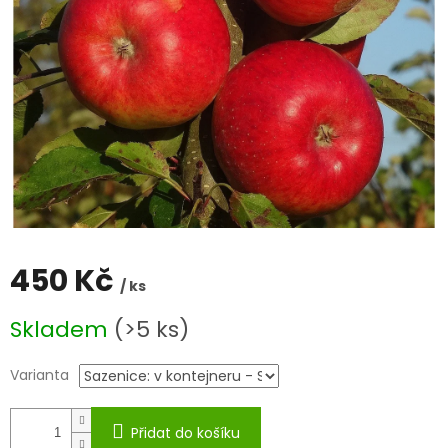
450 Kč
/ ks
Měrná
Skladem
(>5 ks)
cena:
Varianta
Přidat do košíku