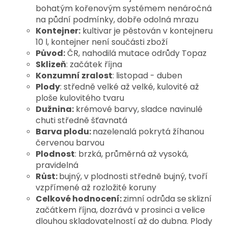
bohatým kořenovým systémem nenáročná
na půdní podmínky, dobře odolná mrazu
Kontejner:
kultivar je pěstován v kontejneru
10 l, kontejner není součásti zboží
Původ:
ČR, nahodilá mutace odrůdy Topaz
Sklizeň
: začátek října
Konzumní zralost
: listopad - duben
Plody
: středně velké až velké, kulovité až
ploše kulovitého tvaru
Dužnina:
krémové barvy, sladce navinulé
chuti středně šťavnatá
Barva plodu:
nazelenalá pokrytá žíhanou
červenou barvou
Plodnost
: brzká, průměrná až vysoká,
pravidelná
Růst:
bujný, v plodnosti středně bujný, tvoří
vzpřímené až rozložité koruny
Celkové hodnocení:
zimní odrůda se
sklizní
začátkem října, dozrává v prosinci a velice
dlouhou skladovatelností až do dubna. Plody