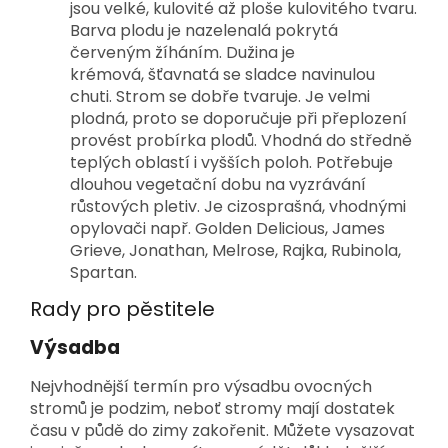
jsou velké, kulovité až ploše kulovitého tvaru.
Barva plodu je nazelenalá pokrytá
červeným žíháním. Dužina je
krémová, šťavnatá se sladce navinulou
chuti. Strom se dobře tvaruje. Je velmi
plodná, proto se doporučuje při přeplození
provést probírka plodů. Vhodná do středně
teplých oblastí i vyšších poloh. Potřebuje
dlouhou vegetační dobu na vyzrávání
růstových pletiv. Je cizosprašná, vhodnými
opylovači např. Golden Delicious, James
Grieve, Jonathan, Melrose, Rajka, Rubinola,
Spartan.
Rady pro pěstitele
Výsadba
Nejvhodnější termín pro výsadbu ovocných
stromů je podzim, neboť stromy mají dostatek
času v půdě do zimy zakořenit. Můžete vysazovat