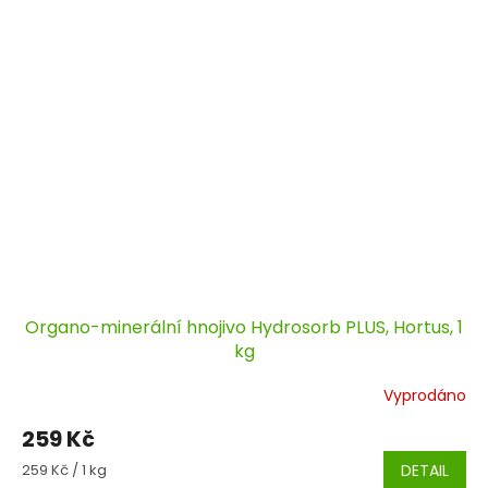
Organo-minerální hnojivo Hydrosorb PLUS, Hortus, 1
kg
Vyprodáno
259 Kč
Měrná
259 Kč / 1 kg
DETAIL
cena: