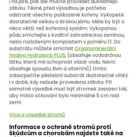
i na jaře, pak ale musíte provádět důkladnější
zálivku. Těsně před výsadbou je potřeba
odstranit všechny poškozené kořeny. Vykopete
dostatečně velkou a širokou jámu. Měla by být o
něco větší než kořenový systém. Vykopanou
půdu smíchejte s kvalitní zahradnickou zeminou,
nebo rozloženým kompostem v poměru 1:1. Do
substrátu můžete smíchat
Organominerální
hnojivo Hydrosorb PLUS
, (obsahuje vododržnou
látku, která má schopnost vázat vodu. Navíc
obsahuje spoustu živin a vitamínů) tímto
zabezpečíte pěstební substrát dostatečně vlhký
i v době, kdy nebude provedena zálivka. Při
samotné výsadbě musí být stromek zasazen tak,
aby místo očkování bylo minimálně 5 cm nad
zemí.
Více o výsadbě stromů
Informace o ochraně stromů proti
škůdcům a chorobám najdete také na