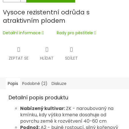
Vysoce rezistentní odrůda s
atraktivním plodem
Detailní informace
Rady pro pěstitele
ZEPTAT SE
HLÍDAT
SDÍLET
Popis
Podobné (2)
Diskuze
Detailní popis produktu
Nabízený kultivar:
ZK - naroubovaný na
kmínku, kdy výška kmene dosahuje od
povrchu země k rozvětvení 40-60 cm
Podnož:
A2 -
bujně rostoucí, silný kořenový