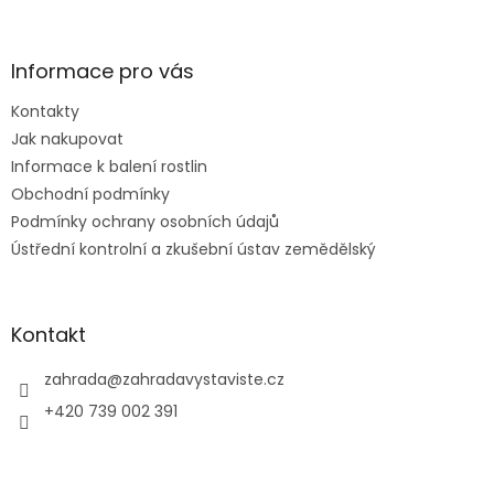
á
p
a
Informace pro vás
t
Kontakty
í
Jak nakupovat
Informace k balení rostlin
Obchodní podmínky
Podmínky ochrany osobních údajů
Ústřední kontrolní a zkušební ústav zemědělský
Kontakt
zahrada
@
zahradavystaviste.cz
+420 739 002 391