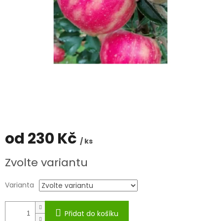
od
230 Kč
/ ks
Měrná
Zvolte variantu
cena:
Varianta
Přidat do košíku