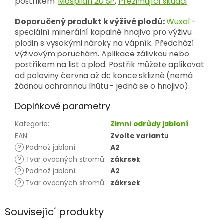
postřikem:
Mospilan 20 SP
,
Přezimující škůdci
Doporučený produkt k výživě plodů:
Wuxal
-
speciální minerální kapalné hnojivo pro výživu
plodin s vysokými nároky na vápník. Předchází
výživovým poruchám. Aplikace zálivkou nebo
postřikem na list a plod. Postřik můžete aplikovat
od poloviny června až do konce sklizně (nemá
žádnou ochrannou lhůtu - jedná se o hnojivo).
Doplňkové parametry
Kategorie
:
Zimní odrůdy jabloní
EAN
:
Zvolte variantu
?
Podnož jabloní
:
A2
?
Tvar ovocných stromů
:
zákrsek
?
Podnož jabloní
:
A2
?
Tvar ovocných stromů
:
zákrsek
Související produkty