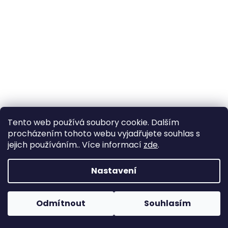
Tento web používá soubory cookie. Dalším
procházením tohoto webu vyjadřujete souhlas s
jejich používáním.. Více informací
zde
.
Vytvořil Shoptet
Nastavení
Copyright 2026
Zahrada Výstaviště
. Všechna práva
Odmítnout
Souhlasím
vyhrazena.
Upravit nastavení cookies