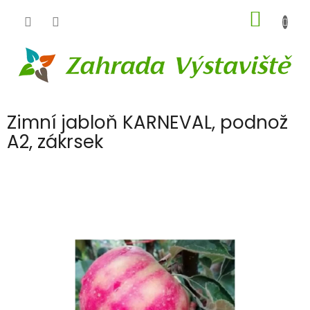
Přejít
NÁKUP
na
obsah
KOŠÍK
Zimní jabloň KARNEVAL, podnož
A2, zákrsek