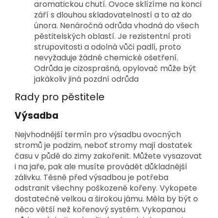
aromatickou chutí. Ovoce sklízíme na konci
září s dlouhou skladovatelností a to až do
února. Nenáročná odrůda vhodná do všech
pěstitelských oblastí. Je rezistentní proti
strupovitosti a odolná vůči padlí, proto
nevyžaduje žádné chemické ošetření.
Odrůda je cizosprašná, opylovač může být
jakákoliv jiná pozdní odrůda
Rady pro pěstitele
Výsadba
Nejvhodnější termín pro výsadbu ovocných
stromů je podzim, neboť stromy mají dostatek
času v půdě do zimy zakořenit. Můžete vysazovat
i na jaře, pak ale musíte provádět důkladnější
zálivku. Těsně před výsadbou je potřeba
odstranit všechny poškozené kořeny. Vykopete
dostatečně velkou a širokou jámu. Měla by být o
něco větší než kořenový systém. Vykopanou