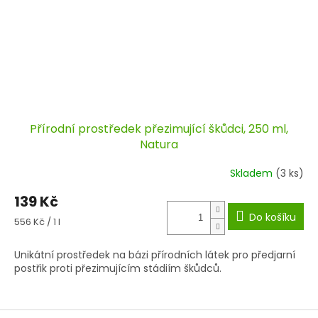
Přírodní prostředek přezimující škůdci, 250 ml,
Natura
Skladem
(3 ks)
139 Kč
Do košíku
Měrná
556 Kč / 1 l
cena:
Unikátní prostředek na bázi přírodních látek pro předjarní
postřik proti přezimujícím stádiím škůdců.
Z