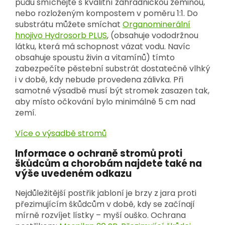
půdu smíchejte s kvalitní zahradnickou zeminou,
nebo rozloženým kompostem v poměru 1:1. Do
substrátu můžete smíchat
Organominerální
hnojivo Hydrosorb PLUS
, (obsahuje vododržnou
látku, která má schopnost vázat vodu. Navíc
obsahuje spoustu živin a vitamínů) tímto
zabezpečíte pěstební substrát dostatečně vlhký
i v době, kdy nebude provedena zálivka. Při
samotné výsadbě musí být stromek zasazen tak,
aby místo očkování bylo minimálně 5 cm nad
zemí.
Více o výsadbě stromů
Informace o ochraně stromů proti
škůdcům a chorobám najdete také na
výše uvedeném odkazu
Nejdůležitější postřik jabloní je brzy z jara proti
přezimujícím škůdcům v době, kdy se začínají
mírně rozvíjet lístky – myší ouško. Ochrana