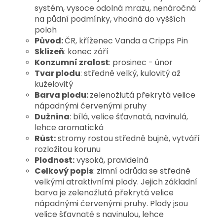
systém, vysoce odolná mrazu, nenáročná
na půdní podmínky, vhodná do vyšších
poloh
Původ:
ČR, kříženec Vanda a Cripps Pin
Sklizeň
: konec září
Konzumní zralost
: prosinec - únor
Tvar plodu
: středně velký, kulovitý až
kuželovitý
Barva plodu:
zelenožlutá překrytá velice
nápadnými červenými pruhy
Dužnina
: bílá, velice šťavnatá, navinulá,
lehce aromatická
Růst:
stromy rostou středně bujně, vytváří
rozložitou korunu
Plodnost:
vysoká, pravidelná
Celkový popis
: zimní odrůda se středně
velkými atraktivními plody. Jejich základní
barva je zelenožlutá překrytá velice
nápadnými červenými pruhy. Plody jsou
velice šťavnaté s navinulou, lehce